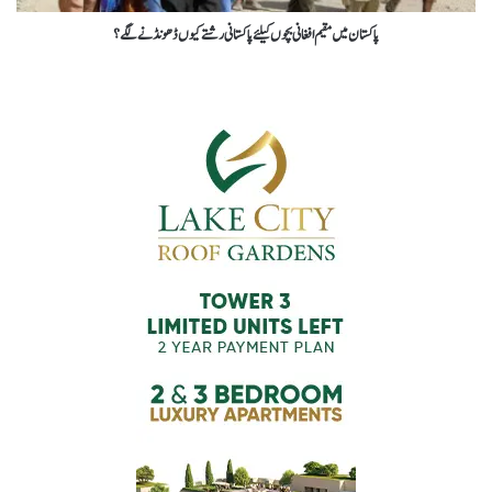
پاکستان میں مقیم افغانی بچوں کیلئے پاکستانی رشتے کیوں ڈھونڈنے لگے؟