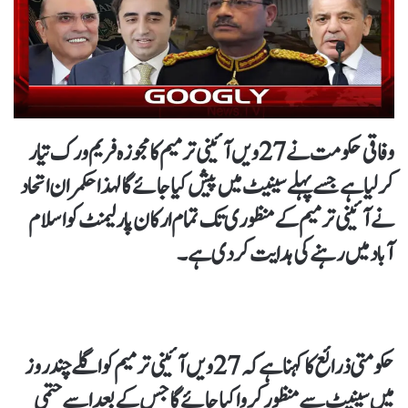
وفاقی حکومت نے 27ویں آئینی ترمیم کا مجوزہ فریم ورک تیار
کر لیا ہے جسے پہلے سینیٹ میں پیش کیا جائے گا لہذا حکمران اتحاد
نے آئینی ترمیم کے منظوری تک تمام ارکان پارلیمنٹ کو اسلام
آباد میں رہنے کی ہدایت کر دی ہے۔
حکومتی ذرائع کا کہنا ہے کہ 27ویں آئینی ترمیم کو اگلے چند روز
میں سینیٹ سے منظور کروا کیا جائے گا جس کے بعد اسے حتمی