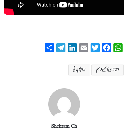
S
T
Li
E
T
Fa
W
ha
el
nk
m
wi
ce
ha
re
eg
ed
ail
tte
bo
ts
27 ویں آئینی ترمیم
پیپلز پارٹی
ra
In
r
ok
A
m
pp
Shehram Ch