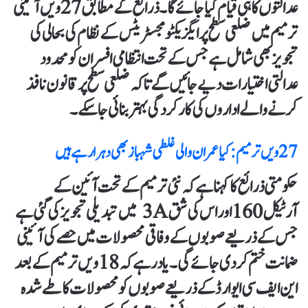
عدالتوں کا ہی قیام کیا جائے گا۔ ذرائع کے مطابق 27ویں آئینی
ترمیم میں ضلعی سطح پر ایگزیکٹو مجسٹریٹس کے نظام کی بحالی کی
تجویز بھی شامل ہے جس کے تحت انتظامی افسران کو محدود
عدالتی اختیارات دیے جائیں گے تاکہ ضلعی سطح پر قانون نافذ
کرنے والے اداروں کی کارکردگی بہتر بنائی جا سکے۔
27 ویں ترمیم: کیا عمران والی غلطی شہباز بھی دہرا رہے ہیں
حکومتی ذرائع کا کہنا ہے کہ نئی ترمیم کے تحت آئین کے
آرٹیکل 160 اور اس کی شق 3A میں تبدیلی تجویز کی گئی ہے
جس کے ذریعے صوبوں کے وفاقی محصولات میں حصے کی آئینی
ضمانت ختم کر دی جائے گی۔ یاد رہے کہ 18ویں ترمیم کے بعد
این ایف سی ایوارڈ کے ذریعے صوبوں کو محصولات کا طے شدہ