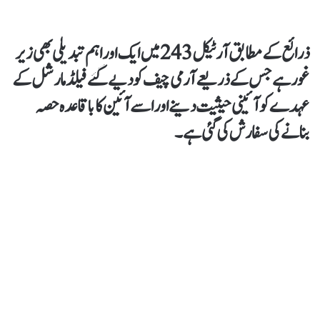
ذرائع کے مطابق آرٹیکل 243 میں ایک اور اہم تبدیلی بھی زیر
غور ہے جس کے ذریعے آرمی چیف کو دیے گئے فیلڈ مارشل کے
عہدے کو آئینی حیثیت دینے اور اسے آئین کا باقاعدہ حصہ
بنانے کی سفارش کی گئی ہے۔