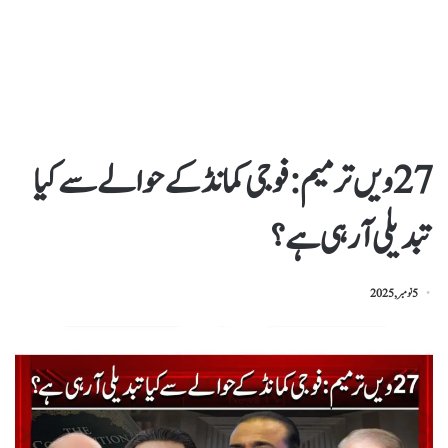
27 ویں ترمیم: فوجی کمانڈ کے حوالے سے کیا
تبدیلی آ رہی ہے؟
5 نومبر, 2025