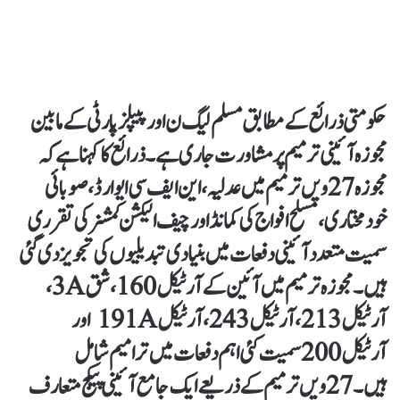
حکومتی ذرائع کے مطابق مسلم لیگ ن اور پیپلزپارٹی کے مابین
مجوزہ آئینی ترمیم پر مشاورت جاری ہے۔ ذرائع کا کہنا ہے کہ
مجوزہ 27ویں ترمیم میں عدلیہ، این ایف سی ایوارڈ، صوبائی
خودمختاری، مسلح افواج کی کمانڈ اور چیف الیکشن کمشنر کی تقرری
سمیت متعدد آئینی دفعات میں بنیادی تبدیلیوں کی تجویز دی گئی
ہیں۔ مجوزہ ترمیم میں آئین کے آرٹیکل 160، شق 3A،
آرٹیکل 213، آرٹیکل 243، آرٹیکل 191A اور
آرٹیکل 200 سمیت کئی اہم دفعات میں ترامیم شامل
ہیں۔ 27ویں ترمیم کے ذریعے ایک جامع آئینی پیکج متعارف