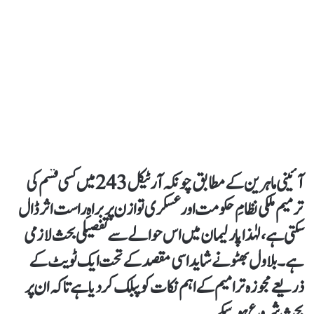
آئینی ماہرین کے مطابق چونکہ آرٹیکل 243 میں کسی قسم کی
ترمیم ملکی نظامِ حکومت اور عسکری توازن پر براہِ راست اثر ڈال
سکتی ہے، لہٰذا پارلیمان میں اس حوالے سے تفصیلی بحث لازمی
ہے۔ بلاول بھٹو نے شاید اسی مقصد کے تحت ایک ٹویٹ کے
ذریعے مجوزہ ترامیم کے اہم نکات کو پبلک کر دیا ہے تاکہ ان پر
بحث شروع ہو سکے۔