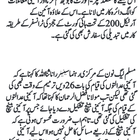
اس فیصلے کا مقصد سپریم کورٹ کا بوجھ کم کرنا اور آئینی معاملات
کو الگ دائرہ کار میں لانا ہے۔ اس کے علاؤہ آئین کے
آرٹیکل 200 کے تحت ہائی کورٹ کے ججز کی ٹرانسفر کے طریقہ
کار میں تبدیلی کی سفارش بھی کی گئی ہے۔
مسلم لیگ نون کے مرکزی رہنما سینیٹر رانا ثنا اللہ کا کہنا ہے کہ
آئینی عدالتوں کی قیام کی بات 26ویں ترمیم کے وقت بھی کی
گئی تھی لیکن تب مولانا فضل الرحمان کا کہنا تھا کہ آئینی عدالتوں
کے قیام کی جگہ آئینی بینچ تشکیل دے دیا جائے جس پر آئینی بینچ
کی تشکیل کی گئی تھی۔ تاہم اب ضرورت محسوس ہوتی ہے کہ
آئینی بینچ کے ذریعے مسائل کا حل نہیں ہوا اس لیے آئینی