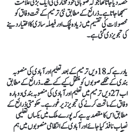
حصہ دیا جاتا تھا جو کہ صوبائی خودمختاری کی ایک بڑی علامت
سمجھا جاتا ہے۔ ذرائع کے مطابق نئی ترمیم کے تحت وفاق کو
محصولات کی تقسیم میں زیادہ لچک اور فیصلہ سازی کا اختیار دینے
کی تجویز دی گئی ہے۔
یاد رہے کہ 18ویں ترمیم کے بعد تعلیم اور آبادی کی منصوبہ
بندی کے محکمے صوبوں کو منتقل کیے گئے تھے۔ ذرائع کے مطابق
اب 27ویں ترمیم میں تعلیم اور آبادی کی منصوبہ بندی دوبارہ
وفاق کے ماتحت کرنے کی تجویز زیر غور ہے۔ حکومتی ذرائع کے
مطابق اس کا مقصد یہ ہے کہ پورے ملک میں یکساں تعلیمی
نصاب نافذ کیا جائے اور آبادی کے انتظامی منصوبوں میں ہم