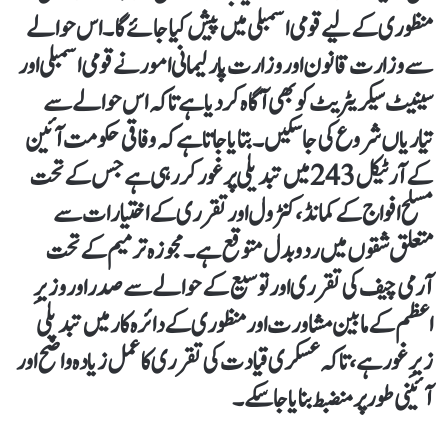
منظوری کے لیے قومی اسمبلی میں پیش کیا جائے گا۔ اس حوالے
سے وزارت قانون اور وزارت پارلیمانی امور نے قومی اسمبلی اور
سینیٹ سیکریٹریٹ کو بھی آگاہ کر دیا ہے تاکہ اس حوالے سے
تیاریاں شروع کی جا سکیں۔ بتایا جاتا ہے کہ وفاقی حکومت آئین
کے آرٹیکل 243 میں تبدیلی پر غور کر رہی ہے جس کے تحت
مسلح افواج کے کمانڈ، کنٹرول اور تقرری کے اختیارات سے
متعلق شقوں میں رد و بدل متوقع ہے۔مجوزہ ترمیم کے تحت
آرمی چیف کی تقرری اور توسیع کے حوالے سے صدر اور وزیرِ
اعظم کے مابین مشاورت اور منظوری کے دائرہ کار میں تبدیلی
زیرِ غور ہے، تاکہ عسکری قیادت کی تقرری کا عمل زیادہ واضح اور
آئینی طور پر منضبط بنایا جا سکے۔