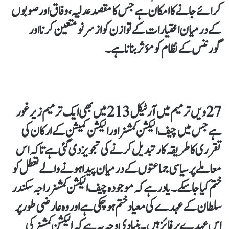
کرائے جانے کا امکان ہے جس کا مقصد عدلیہ، وفاق اور صوبوں
کے درمیان اختیارات کے توازن کو ازسر نو متعین کرنا اور
گورننس کے نظام کو مؤثر بنانا ہے۔
27ویں ترمیم میں آرٹیکل 213 میں بھی ایک ترمیم زیر غور
ہے جس میں چیف الیکشن کمشنر اور الیکشن کمیشن کے ارکان کی
تقرری کا طریقہ کار تبدیل کرنے کی تجویز دی گئی ہے تاکہ اس
معاملے پر سیاسی جماعتوں کے درمیان پیدا ہونے والے تعطل کو
ختم کیا جا سکے۔ یاد رہے کہ موجودہ چیف الیکشن کمشنر راجہ سکندر
سلطان کے عہدے کی معیاد ختم ہو چکی ہے اور وہ عارضی طور پر
اس عہدے پر فائز ہیں۔ بنیادی وجہ یہ ہے کہ الیکشن کمشنر کی