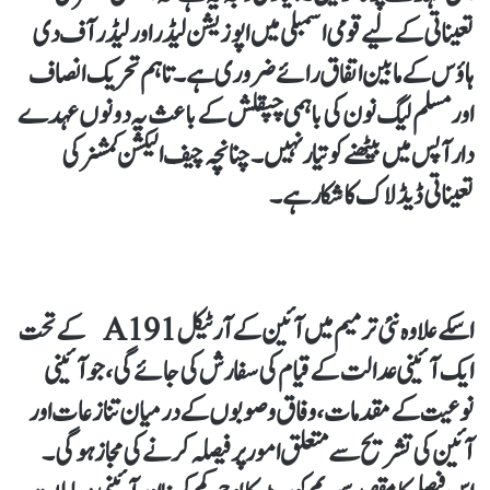
تعیناتی کے لیے قومی اسمبلی میں اپوزیشن لیڈر اور لیڈر آف دی
ہاؤس کے مابین اتفاق رائے ضروری ہے۔ تاہم تحریک انصاف
اور مسلم لیگ نون کی باہمی چپقلش کے باعث یہ دونوں عہدے
دار آپس میں بیٹھنے کو تیار نہیں۔ چنانچہ چیف الیکشن کمشنر کی
تعیناتی ڈیڈ لاک کا شکار ہے۔
اسکے علاوہ نئی ترمیم میں آئین کے آرٹیکل 191 A کے تحت
ایک آئینی عدالت کے قیام کی سفارش کی جائے گی، جو آئینی
نوعیت کے مقدمات، وفاق و صوبوں کے درمیان تنازعات اور
آئین کی تشریح سے متعلق امور پر فیصلہ کرنے کی مجاز ہوگی۔