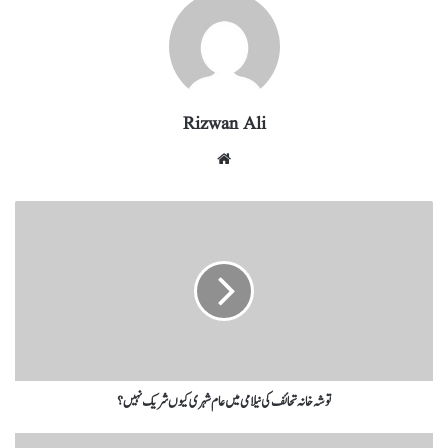
ra
In
r
ok
A
m
pp
Rizwan Ali
توشہ خانہ تحائف کی نیلامی میں عام شہری کیوں شریک نہیں؟