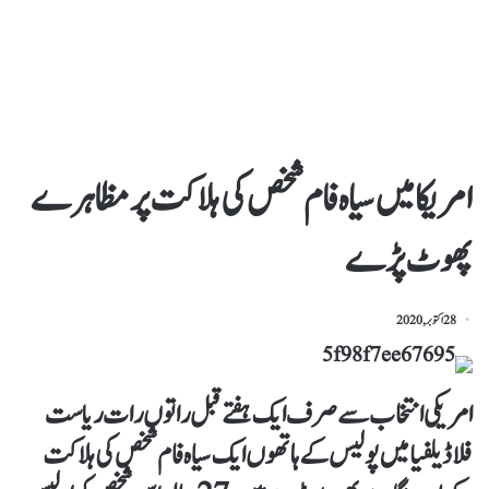
امریکا میں سیاہ فام شخص کی ہلاکت پر مظاہرے
پھوٹ پڑے
28 اکتوبر, 2020
امریکی انتخاب سے صرف ایک ہفتے قبل راتوں رات ریاست
فلاڈیلفیا میں پولیس کے ہاتھوں ایک سیاہ فام شخص کی ہلاکت