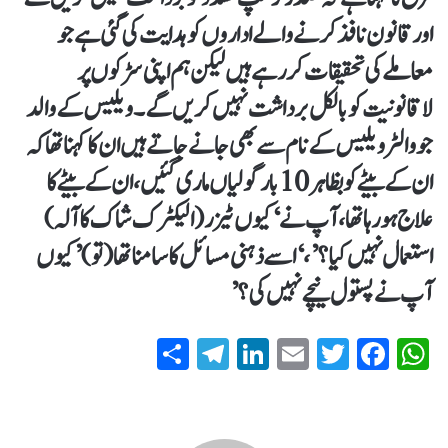
اور قانون نافذ کرنے والے اداروں کو ہدایت کی گئی ہے جو
معاملے کی تحقیقات کر رہے ہیں لیکن ہم اپنی سڑکوں پر
لاقانونیت کو بالکل برداشت نہیں کریں گے۔ ویلیس کے والد
جو والٹر ویلیس کے نام سے بھی جانے جاتے ہیں ان کا کہنا تھا کہ
ان کے بیٹے کو بظاہر 10 بار گولیاں ماری گئیں، ان کے بیٹے کا
علاج ہورہا تھا، آپ نے ‘کیوں ٹیزر (الیکٹرک شاک کا آلہ)
استعمال نہیں کیا؟’، ‘اسے ذہنی مسائل کا سامنا تھا (تو) ’کیوں
آپ نے پستول نیچے نہیں کی؟’
S
T
Li
E
T
Fa
W
ha
el
nk
m
wi
ce
ha
re
eg
ed
ail
tte
bo
ts