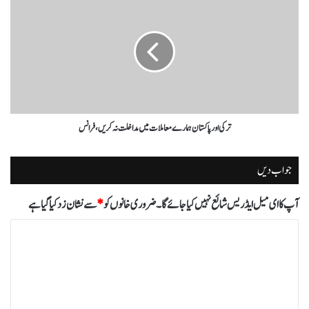
ترکی اور پاکستان ہمارے معاملات میں مداخلت نہ کریں،فرانس
جواب دیں
آپ کا ای میل ایڈریس شائع نہیں کیا جائے گا۔
ضروری خانوں کو
*
سے نشان زد کیا گیا ہے
ت
ب
ص
ر