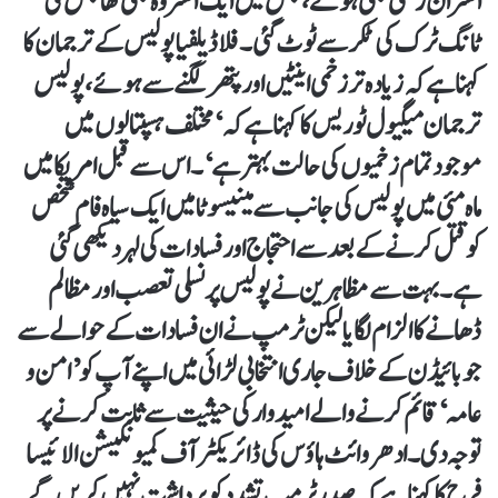
افسران زخمی بھی ہوئے، جس میں ایک افسر وہ بھی تھا جس کی
ٹانگ ٹرک کی ٹکر سے ٹوٹ گئی۔ فلاڈیلفیا پولیس کے ترجمان کا
کہنا ہے کہ زیادہ تر زخمی اینٹیں اور پتھر لگنے سے ہوئے، پولیس
ترجمان میگیول ٹوریس کا کہنا ہے کہ ‘مختلف ہسپتالوں میں
موجود تمام زخمیوں کی حالت بہتر ہے‘۔ اس سے قبل امریکا میں
ماہ مئی میں پولیس کی جانب سے مینیسوٹا میں ایک سیاہ فام شخص
کو قتل کرنے کے بعد سے احتجاج اور فسادات کی لہر دیکھی گئی
ہے۔ بہت سے مظاہرین نے پولیس پر نسلی تعصب اور مظالم
ڈھانے کا الزام لگایا لیکن ٹرمپ نے ان فسادات کے حوالے سے
جو بائیڈن کے خلاف جاری انتخابی لڑائی میں اپنے آپ کو ’امن و
عامہ‘ قائم کرنے والے امیدوار کی حیثیت سے ثابت کرنے پر
توجہ دی۔ ادھر وائٹ ہاؤس کی ڈائریکٹر آف کمیونکیشن الائیسا
فرح کا کہناہے کہ صدر ٹرمپ تشدد کو برداشت نہیں کریں گے