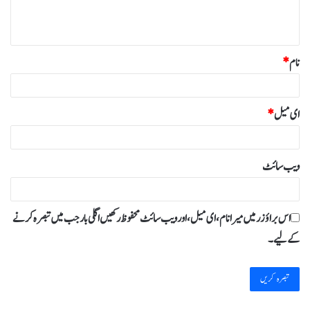
ہ
*
نام
*
ای میل
*
ویب‌ سائٹ
اس براؤزر میں میرا نام، ای میل، اور ویب سائٹ محفوظ رکھیں اگلی بار جب میں تبصرہ کرنے
کےلیے۔