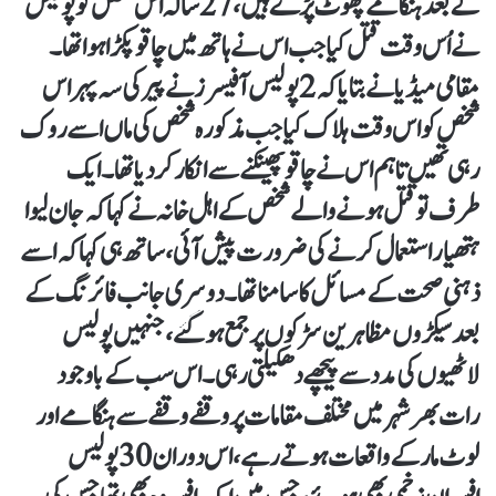
کے بعد ہنگامے پھوٹ پڑے ہیں، 27 سالہ اس شخص کو پولیس
نے اُس وقت قتل کیا جب اس نے ہاتھ میں چاقو پکڑا ہوا تھا۔
مقامی میڈیا نے بتایا کہ 2 پولیس آفیسرز نے پیر کی سہ پہر اس
شخص کو اس وقت ہلاک کیا جب مذکورہ شخص کی ماں اسے روک
رہی تھیں تاہم اس نے چاقو پھینکنے سے انکار کردیا تھا۔ ایک
طرف تو قتل ہونے والے شخص کے اہل خانہ نے کہا کہ جان لیوا
ہتھیار استعمال کرنے کی ضرورت پیش آئی، ساتھ ہی کہا کہ اسے
ذہنی صحت کے مسائل کا سامنا تھا۔ دوسری جانب فائرنگ کے
بعد سیکڑوں مظاہرین سڑکوں پر جمع ہوگئے، جنہیں پولیس
لاٹھیوں کی مدد سے پیچھے دھکیلتی رہی۔ اس سب کے باوجود
رات بھر شہر میں مختلف مقامات پر وقفے وقفے سے ہنگامے اور
لوٹ مار کے واقعات ہوتے رہے، اس دوران 30 پولیس