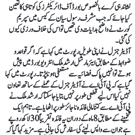
نشاندہی کرے بالخصوص بورڈ آف ڈائریکٹرز کی کوتاہی کا تعین
کیا جائے کہ جب مشرف رسول سیان کے کیس میں سپریم
کورٹ نے واضح ہدایات دی تھیں تو اس کی خلاف ورزی کیوں
کی گئی۔
آڈیٹر جنرل نے اپنی طویل رپورٹ میں کہا ہے کہ اگر قواعد و
ضوابط کے مطابق ایئر مارشل ارشد ملک انٹرویو بورڈ میں پیش
ہوتے تو انہیں پاک فضائیہ سے مستعفی ہونا پڑتا۔رپورٹ میں کہا
گیا ہے کہ پی آئی اے نے آڈیٹر جنرل کے عملے کے ساتھ تعاون
نہیں کیا اس لیے قطعی طور پر نہیں بتایا جاسکتا کہ ارشد ملک نے
پی آئی اے سے کتنا مالی فائدہ ناجائز طور پر اٹھایا ہے۔تاہم ایک
تخمینے کے مطابق 8 ماہ کے دوران یہ فائدہ تقریباً 30 لاکھ روپے
ہے جو ان سے واپس لینے کی سفارش کی جاتی ہے۔ مزید کہا گیا کہ