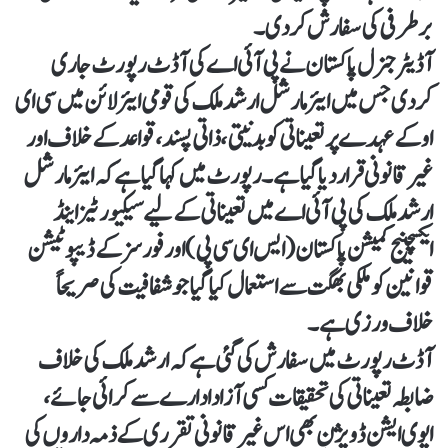
برطرفی کی سفارش کر دی۔
آڈیٹر جنرل پاکستان نے پی آئی اے کی آڈٹ رپورٹ جاری
کردی جس میں ایئر مارشل ارشد ملک کی قومی ایئرلائن میں سی ای
او کے عہدے پر تعیناتی کو بدنیتی، ذاتی پسند، قواعد کے خلاف اور
غیر قانونی قرار دیا گیا ہے۔رپورٹ میں کہا گیا ہے کہ ایئر مارشل
ارشد ملک کی پی آئی اے میں تعیناتی کے لیے سیکیورٹیز اینڈ
ایکسچینج کمیشن پاکستان (ایس ای سی پی) اور فورسز کے ڈیپوٹیشن
قوانین کو ملکی بھگت سے استعمال کیا گیا جو شفافیت کی صریحاً
خلاف ورزی ہے۔
آڈٹ رپورٹ میں سفارش کی گئی ہے کہ ارشد ملک کی خلاف
ضابطہ تعیناتی کی تحقیقات کسی آزاد ادارے سے کرائی جائے،
ایوی ایشن ڈویژن بھی اس غیر قانونی تقرری کے ذمہ داروں کی