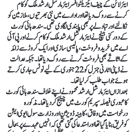
ایئر لائن کے چیف ایگزیکٹو افسر ایئر مارشل ارشد ملک کو کام
کرنے سے روک دیا تھا اور ادارے میں نئی بھرتیوں، ملازمین کو
نکالنے اور تبادلے پر بھی پابندی لگادی تھی۔ سندھ ہائی کورٹ
کے دو رکنی بینچ نے ایئر مارشل ارشد ملک کو کام کرنے اور پی آئی
اے میں خرید و فروخت، پالیسی سازی اور ایک کروڑ سے زائد
کے اثاثے بھی فروخت کرنے سے روک دیا تھا۔ جبکہ عدالت
نے ڈپٹی اٹارنی جنرل کو 22 جنوری کے لیے نوٹس جاری کرتے
ہوئے جواب طلب کر لیا تھا۔
بعد ازاں ایئر مارشل ارشد محمود نے اپنے خلاف سندھ ہائی کورٹ
کا عبوری فیصلہ سپریم کورٹ میں چیلنج کردیا تھا۔مذکورہ
درخواست میں وفاق، کابینہ ڈویژن اور وزارت سول ایوی ایشن
کو فریق بنایا گیا تھا اور استدعا کی گئی تھی کہ انہیں عہدے پر بحال