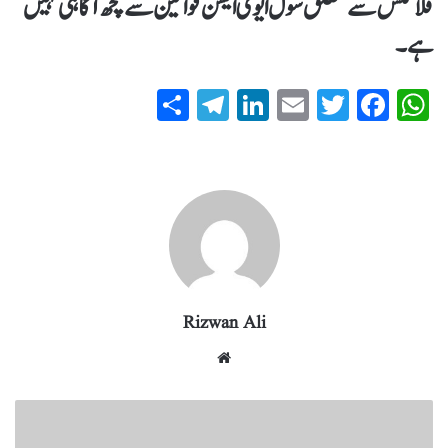
فلائٹس سے متعلق سول ایوی ایشن قوانین سے کچھ آگاہی نہیں
ہے۔
S
T
Li
E
T
Fa
W
ha
el
nk
m
wi
ce
ha
re
eg
ed
ail
tte
bo
ts
ra
In
r
ok
A
m
pp
Rizwan Ali