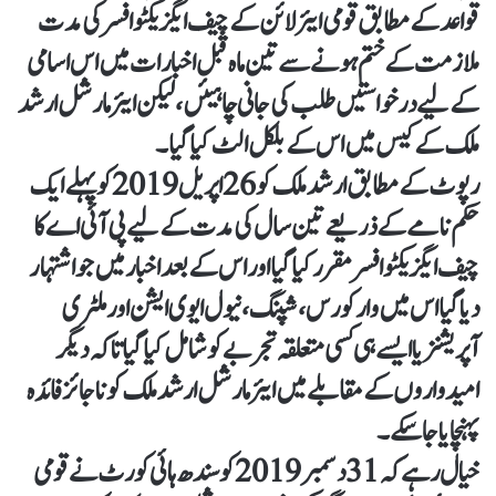
قواعد کے مطابق قومی ایئرلائن کے چیف ایگزیکٹو افسر کی مدت
ملازمت کے ختم ہونے سے تین ماہ قبل اخبارات میں اس اسامی
کے لیے درخواستیں طلب کی جانی چاہیئں، لیکن ایئر مارشل ارشد
ملک کے کیس میں اس کے بلکل الٹ کیا گیا۔
رپوٹ کے مطابق ارشد ملک کو 26 اپریل 2019 کو پہلے ایک
حکم نامے کے ذریعے تین سال کی مدت کے لیے پی آئی اے کا
چیف ایگزیکٹو افسر مقرر کیا گیا اور اس کے بعد اخبار میں جو اشتہار
دیا گیا اس میں وار کورس، شپنگ، نیول ایوی ایشن اور ملٹری
آپریشنز یا ایسے ہی کسی متعلقہ تجربے کو شامل کیا گیا تاکہ دیگر
امیدواروں کے مقابلے میں ایئر مارشل ارشد ملک کو ناجائز فائدہ
پہنچایا جاسکے۔
خیال رہے کہ 31 دسمبر 2019 کو سندھ ہائی کورٹ نے قومی