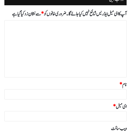
آپ کا ای میل ایڈریس شائع نہیں کیا جائے گا۔
ضروری خانوں کو
*
سے نشان زد کیا گیا ہے
ت
ب
ص
ر
ہ
*
نام
*
ای میل
*
ویب‌ سائٹ