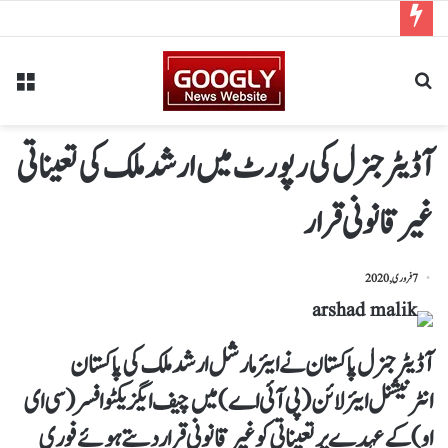
آڈیٹر جنرل کی رپورٹ میں ارشد ملک کی تعیناتی
غیر قانونی قرار
7 فروری, 2020
آڈیٹر جنرل پاکستان نے ایئر مارشل ارشد ملک کی پاکستان
انٹرنیشنل ایئرلائن (پی آئی اے) میں چیف ایگزیکٹو افسر (سی ای
او) کے عہدے پر تعیناتی کو غیر قانونی قرار دیتے ہوئے فوری