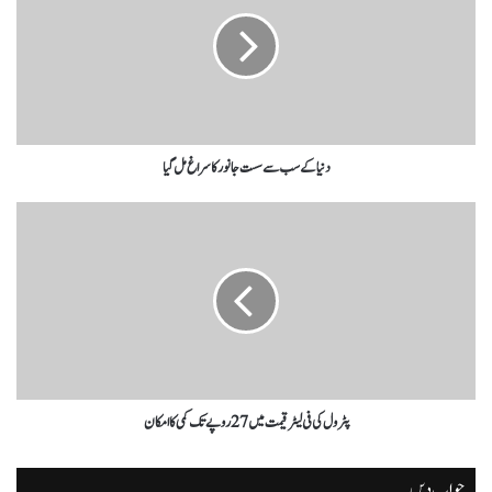
دنیا کے سب سے سست جانور کا سراغ مل گیا
پٹرول کی فی لیٹر قیمت میں 27 روپے تک کمی کا امکان
جواب دیں