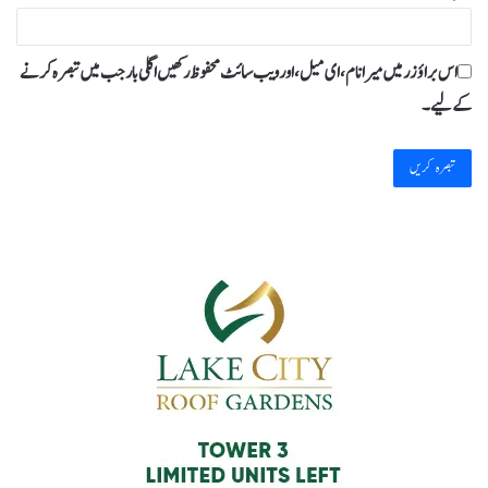
اس براؤزر میں میرا نام، ای میل، اور ویب سائٹ محفوظ رکھیں اگلی بار جب میں تبصرہ کرنے
کےلیے۔