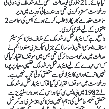
کیا جائے۔ 21جنوری کو عدالت عظمیٰ نے ارشد ملک کی بحالی کی
درخواست مسترد کردی تھی اور سندھ ہائی کورٹ میں زیر
سماعت مقدمے کا ریکارڈ طلب کرتے ہوئے کیس کی سماعت 2
ہفتوں کے لیے ملتوی کردی۔
واضح رہے کہ ایئر مارشل ارشد ملک کے خلاف ایئر لائنز سینئر
اسٹاف ایسوسی ایشن (ساسا) کے جنرل سیکریٹری صفدر انجم نے
عدالت میں درخواست دائر کی تھی جس میں موقف اختیار کیا گیا
کہ اس عہدے کے لیے ایئر مارشل ارشد ملک تعلیمی معیار پر پورا
نہیں اترتے اور ان کا ایئر لائن سے متعلق کوئی تجربہ نہیں ہے۔
درخواست میں موقف اختیار کیا گیا تھا کہ ایئر مارشل ارشد ملک
نے 1982 میں بی ایس سی کیا اور اس کے بعد وار اسٹیڈیز سے
متعلق تعلیم حاصل کی تاہم انہیں ایئر لائن انڈسٹری اور کمرشل