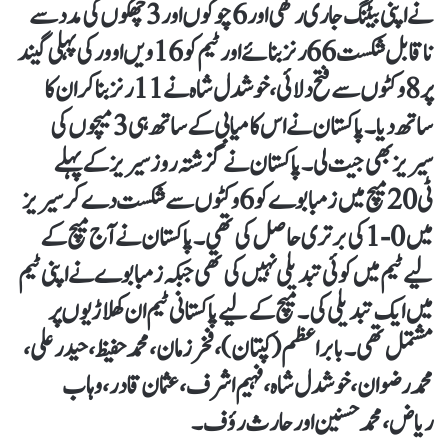
نے اپنی بیٹنگ جاری رکھی اور 6 چوکوں اور 3 چھکوں کی مدد سے
ناقابل شکست 66 رنز بنائے اور ٹیم کو 16 ویں اوور کی پہلی گیند
پر 8 وکٹوں سے فتح دلائی، خوشدل شاہ نے 11 رنز بنا کر ان کا
ساتھ دیا۔ پاکستان نے اس کامیابی کے ساتھ ہی 3 میچوں کی
سیریز بھی جیت لی۔ پاکستان نے گزشتہ روز سیریز کے پہلے
ٹی20 میچ میں زمبابوے کو 6 وکٹوں سے شکست دے کر سیریز
میں 0-1 کی برتری حاصل کی تھی۔ پاکستان نے آج میچ کے
لیے ٹیم میں کوئی تبدیلی نہیں کی تھی جبکہ زمبابوے نے اپنی ٹیم
میں ایک تبدیلی کی۔ میچ کے لیے پاکستانی ٹیم ان کھلاڑیوں پر
مشتمل تھی۔ بابر اعظم(کپتان)، فخر زمان، محمد حفیظ، حیدر علی،
محمد رضوان، خوشدل شاہ، فہیم اشرف، عثمان قادر، وہاب
ریاض، محمد حسنین اور حارث رؤف۔