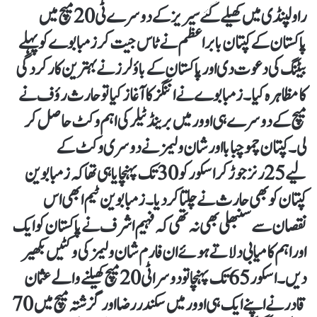
راولپنڈی میں کھیلے گئےسیریز کے دوسرے ٹی20 میچ میں
پاکستان کے کپتان بابراعظم نے ٹاس جیت کر زمبابوے کو پہلے
بیٹنگ کی دعوت دی اور پاکستان کے باؤلرز نے بہترین کارکردگی
کا مظاہرہ کیا۔ زمبابوے نے اننگز کا آغاز کیا تو حارث رؤف نے
میچ کے دوسرے ہی اوور میں برینڈ ٹیلر کی اہم وکٹ حاصل کر
لی۔ کپتان چمو چبابا اور شان ولیمز نے دوسری وکٹ کے
لیے 25رنز جوڑ کر اسکور کو 30 تک پہنچایا ہی تھا کہ زمبابوین
کپتان کو بھی حارث نے چلتا کردیا۔ زمبابوین ٹیم ابھی اس
نقصان سے سنبھلی بھی نہ تھی کہ فہیم اشرف نے پاکستان کو ایک
اور اہم کامیابی دلاتے ہوئے ان فارم شان ولیمز کی وکٹیں بکھیر
دیں۔ اسکور 65 تک پہنچا تو دوسرا ٹی20 میچ کھیلنے والے عثمان
قادر نے اپنے ایک ہی اوور میں سکندر رضا اور گزشتہ میچ میں 70