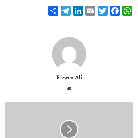
S
T
Li
E
T
Fa
W
ha
el
nk
m
wi
ce
ha
re
eg
ed
ail
tte
bo
ts
ra
In
r
ok
A
m
pp
Rizwan Ali