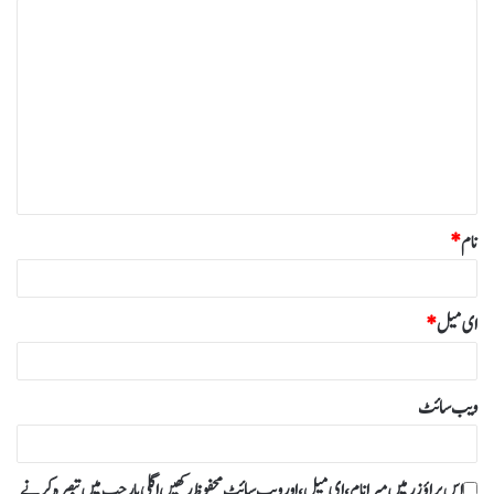
ت
ب
ص
ر
ہ
*
نام
*
ای میل
*
ویب‌ سائٹ
اس براؤزر میں میرا نام، ای میل، اور ویب سائٹ محفوظ رکھیں اگلی بار جب میں تبصرہ کرنے