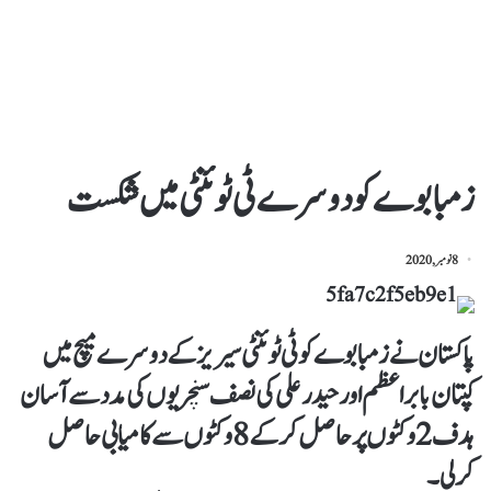
زمبابوے کو دوسرے ٹی ٹوئنٹی میں شکست
8 نومبر, 2020
پاکستان نے زمبابوے کو ٹی ٹوئنٹی سیریز کے دوسرے میچ میں
کپتان بابر اعظم اور حیدرعلی کی نصف سنچریوں کی مدد سے آسان
ہدف 2 وکٹوں پر حاصل کرکے 8 وکٹوں سے کامیابی حاصل
کرلی۔