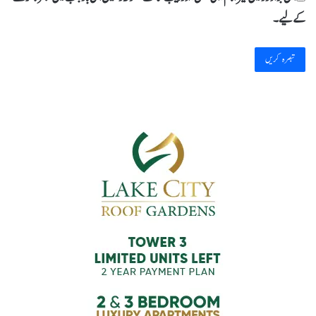
کےلیے۔