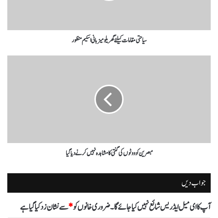
سیاحتی مقامات کیلئے گھریلو میزبانی اسکیم منظور
مبصرین کو ووٹوں کی گنتی کا مشاہدہ نہیں کرنے دیا گیا
جواب دیں
آپ کا ای میل ایڈریس شائع نہیں کیا جائے گا۔
ضروری خانوں کو
*
سے نشان زد کیا گیا ہے