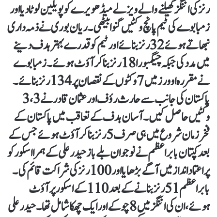
رنز کی اننگز کھیلنے والے ویزلے میڈھویرے کو پویلین لوٹا دیا اور
زمبابوے کی ٹیم پانچ وکٹیں گنوا بیٹھی۔ ریان بوری نے ذمہ داری
نبھاتے ہوئے 32 رنز بنائے اور ٹیم کو قدرے بہتر ہدف دینے
میں مدد کی جبکہ چیگمبورا 18 رنز بنا کر آؤٹ ہوئے۔ زمبابوے
نے مقررہ اوورز میں 7 وکٹوں کے نقصان پر 134 رنز بنائے۔
پاکستان کی جانب سے حارث رؤف اور عثمان قادر نے 3،3
وکٹیں حاصل کیں۔ آسان ہدف کے تعاقب میں پاکستان کے
فخر زمان شروع میں ہی صرف 5 رنز بنا کر آؤٹ ہوئے جس کے
بعد کپتان بابر اعظم نے نوجوان بلے باز حیدر علی کے ہمرا اسکور کو
پراعتماد انداز میں آگے بڑھایا اور 100 رنز کی شراکت قائم کی۔
بابراعظم 51 رنز بنانے کے بعد 110 کے اسکور پر آؤٹ
ہوئے، ان کی اننگز میں 8 چوکے اور ایک چھکا شامل تھا۔ حیدر علی