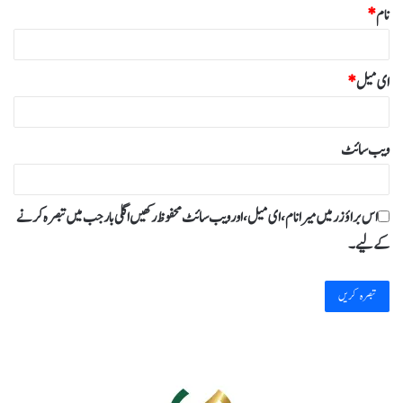
نام
*
ای میل
*
ویب‌ سائٹ
اس براؤزر میں میرا نام، ای میل، اور ویب سائٹ محفوظ رکھیں اگلی بار جب میں تبصرہ کرنے
کےلیے۔