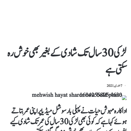
لڑکی 30 سال تک شادی کے بغیر بھی خوش رہ
سکتی ہے
7 جنوری, 2021
اداکارہ مہوش حیات نے پہلی بار سوشل میڈیا پر اپنی عمر بتاتے
ہوئے کہا ہے کہ کوئی بھی لڑکی 30 سال کی عمر تک شادی کیے