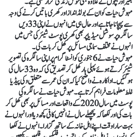
بغیر اور بچوں کے علاوہ بھی خوش زندگی گزار سکتی ہے۔
مہوش حیات کو ان کے بولڈ انداز اور کھری باتیں کرنے کی وجہ
سے پہچانا جاتا ہے اور حال ہی میں انہوں نے اپنی 33 ویں
سالگرہ پر سوشل میڈیا پر بھی کھری پوسٹ شیئر کی جس میں
انہوں نے مختلف سماجی مسائل پر کھل کر بات کی۔
مہوش حیات نے 6 جنوری کو انسٹاگرام پر اپنی سالگرہ کی تصویر
شیئر کرتے ہوئے پہلی بار کھل کر تصدیق کی کہ وہ 33 سال کی
ہوگئیں۔اداکارہ نے واضح کیا کہ ان کی عمر سے متعلق وکی پیڈیا
غلط معلومات فراہم کرتا ہے۔مہوش حیات نے سالگرہ کی
پوسٹ میں سال 2020 کے واقعات اور مسائل پر بھی کھل کر
بات کی اور لکھا کہ پچھلے سال نے انہیں کافی کچھ دیا اور انہوں نے
بہت سارا وقت اپنے اہل خانہ کے ساتھ گزارا۔انہوں نے لکھا