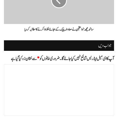
سانحہ مچھ: لواحقین نےمعاوضہ چیک کے بجائے نقد ادا کرنے کا مطالبہ کر دیا
جواب دیں
آپ کا ای میل ایڈریس شائع نہیں کیا جائے گا۔
ضروری خانوں کو
*
سے نشان زد کیا گیا ہے
ت
ب
ص
ر
ہ
*