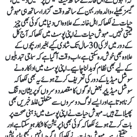
کہ انہوں نے اہل خانہ کے ساتھ نیٹ فلیکس پر فلمیں دیکھیں،
گیمز کھیلے، والدہ اور بہن کے ساتھ وقت گزارا، ساتھ ہی مہوش
حیات نے لکھا کہ اہل خانہ کے علاوہ اس دنیا میں کوئی بھی چیز
قیمتی نہیں۔مہوش حیات نے اپنی پوسٹ میں لکھا کہ آج کل
کے دور میں لڑکی 30 سال تک شادی کیے بغیر اور بچوں کے
علاوہ بھی خوش رہ سکتی ہے، اب وقت آگیا ہے کہ سماجی تبدیلیوں
کے لیے بھی نظام کو بدلنا چاہیے۔اپنی پوسٹ میں اداکارہ نے
سوشل میڈیا کے دور کی تعریف کرتے ہوئے یہ بھی لکھا کہ
سوشل میڈیا پر بعض لوگوں کا مقصد دوسروں کو پریشان و تنگ
کرنا ہوتاہے اور ایسے لوگ دوسروں سے متعلق غلط خبریں بھی
پھیلاتے ہیں۔مہوش حیات نے اپنی پوسٹ میں ذہنی صحت پر
بات کرتے ہوئے لکھا کہ کوئی بھی ڈپریشن کا شکار ہوسکتاہے اور
یہ حقیقی ہے۔مہوش حیات نے لکھا کہ اگرچہ انہیں کبھی ڈپریشن