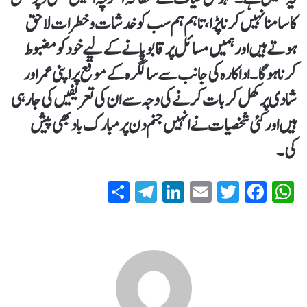
کا سامنا نہیں کرنا پڑا، تاہم ہم سب کو خدشات و خطرات لاحق
ہوتے ہیں اور ہمیں مسائل پر قابو پانے کے لیے خود کو مضبوط
کرنا ہوگا۔اداکارہ کی جانب سے سالگرہ کے موقع پر اپنی عمر اور
شادی پر کھل کر بات کرنے کی وجہ سے ان کی تعریفیں کی جا رہی
ہیں اور کئی شخصیات نے انہیں جنم دن پر مبارک باد بھی پیش
کی۔
S
T
Li
E
T
Fa
W
ha
el
nk
m
wi
ce
ha
re
eg
ed
ail
tte
bo
ts
ra
In
r
ok
A
m
pp