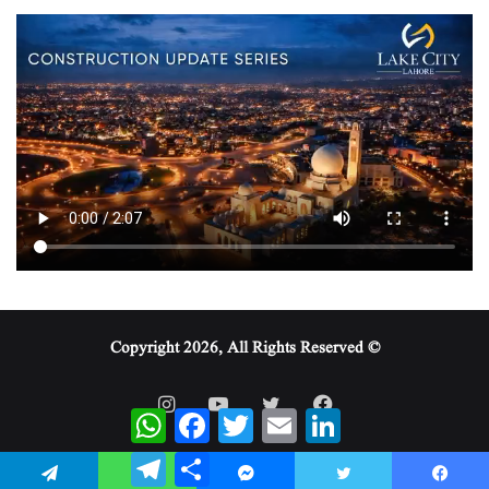
© Copyright 2026, All Rights Reserved
WhatsApp
Facebook
Twitter
Email
LinkedIn
Telegram
Share