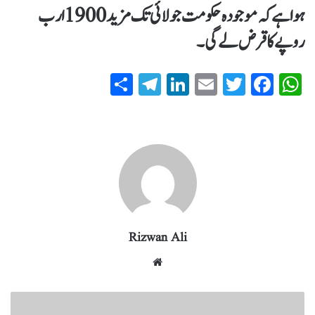
ہوا ہے کہ موجودہ حکومت جولائی تک مزید 1900 ارب
روپے کا قرض لے گی۔
S
T
Li
E
T
Fa
W
ha
el
nk
m
wi
ce
ha
re
eg
ed
ail
tte
bo
ts
ra
In
r
ok
A
m
pp
Rizwan Ali