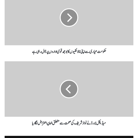
حکومت عیاری سے اپنی نا لائقیوں کا بوجھ قومی اداروں پر ڈال رہی ہے
میڈیکل بورڈنے نواز شریف کی صحت سے متعلق خط پراعتراض لگا دیا