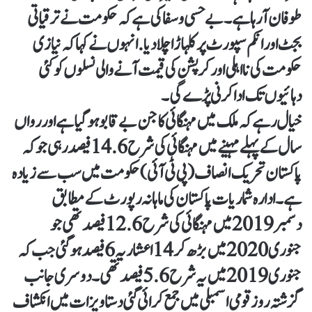
طوفان آرہا ہے۔ بے حسی و سفاکی ہے کہ حکومت نے ترقیاتی
بجٹ اور انکم سپورٹ پر کلہاڑا چلادیا. انہوں نے کہا کہ نیازی
حکومت کی نااہلی اور کرپشن کی قیمت آنے والی نسلوں کو کئی
دہائیوں تک ادا کرنی پڑے گی۔
خیال رہے کہ ملک میں مہنگائی کا جن بے قابو ہوگیا ہے اور رواں
سال کے پہلے مہینے میں مہنگائی کی شرح 14.6 فیصد رہی جو کہ
پاکستان تحریک انصاف (پی ٹی آئی) حکومت میں سب سے زیادہ
ہے۔ ادارہ شماریات پاکستان کی ماہانہ رپورٹ کے مطابق
دسمبر 2019 میں مہنگائی کی شرح 12.6 فیصد تھی جو
جنوری 2020 میں بڑھ کر 14 اعشاریہ 6 فیصد ہو گئی جب کہ
جنوری 2019 میں یہ شرح 5.6 فیصد تھی۔ دوسری جانب
گزشتہ روز قومی اسمبلی میں جمع کرائی گئی دستاویزات میں انکشاف