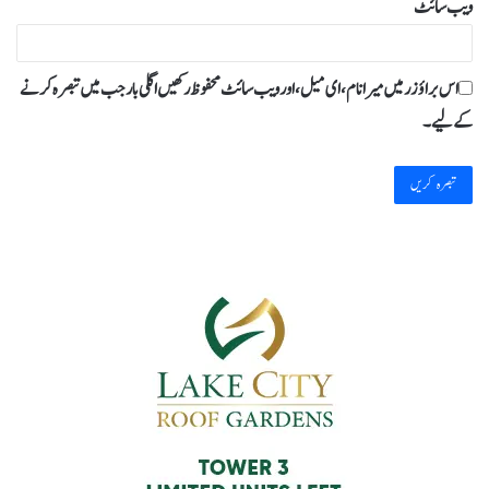
ویب‌ سائٹ
اس براؤزر میں میرا نام، ای میل، اور ویب سائٹ محفوظ رکھیں اگلی بار جب میں تبصرہ کرنے
کےلیے۔