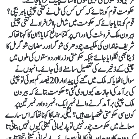
قریبی دوستوں کی چینی ملوں کا سٹاک چیک کرایا جائے۔
حکومت قوم کو بتائے کہ کس کس کی مل نے کتنی چینی باہر بیچی؟
قوم کو بتایا جائے کہ حکومت میں شامل بااثر افراد نے کتنی چینی
بیرون ملک فروخت کی اور اس پر کتنا منافع کمایا؟ ان کا کہنا تھا کہ
شریف خاندان کی ملکیت چودھری شوگر اور رمضان شوگر مل کا
ڈیٹا بھی نکلوایا جائے جبکہ حکومتی وزرا اور دوستوں کی ملوں میں
چینی کے ذخیرے کی تفصیل سامنے لائی جائے۔ انہوں نے
سوال اٹھایا کہ ملک میں گنے کی پیداوار 20 فیصد کم ہوئی تو چینی
کی برآمد کی اجازت کیوں دی گئی؟ حکومت بتائے کہ بیرون
ملک چینی برآمد کرنے والے نمبر ایک، نمبر دو اور نمبر تین پر
کون سی حکومتی شخصیات ہیں؟ لیگی رہنما کا کہنا تھا کہ اس سارے
معاملے میں حکومت چور نہیں تو پارلیمانی کمیٹی کیوں نہیں بناتی تا
کہ دودھ کا دودھ اور پانی کا پانی ہو جائے۔ پارلیمانی کمیٹی تحقیقات