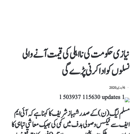
نیازی حکومت کی نااہلی کی قیمت آنے والی
نسلوں کوادا کرنی پڑے گی
6 فروری, 2020
مسلم لیگ (ن) کے صدر شہباز شریف کا کہنا ہے کہ آئی ایم
ایف سے ٹیکس وصولی ہدف میں کمی کی بھیک معاشی تباہی کا