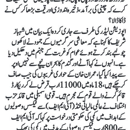
کرے کہ چینی کی برآمد، ذخیرہ اندوزی اور قیمت بڑھا کر کس نے
ڈاکا ڈالا؟
اپوزیشن لیڈر کی طرف سے جاری کردہ ایک بیان میں شہباز
شریف کا کہنا ہے کہ معاشی سرگرمیوں کے جمود نے لاکھوں
چولہے بند کرتے ہوئےعوام کو غربت کے جہنم میں دھکیل دیا
ہے۔ انہوں نے کہا آٹے اور گندم کا بحران نیچے سے نہیں اوپر
سے پیدا کیا گیا، عمران خان کے حواری غریبوں کی جیب صاف
کرچکے ہیں، 18 ماہ میں 11000 ارب قرض لے کر ریکارڈ
قائم کرنے والے قوم کے مجرم ہیں۔ قومی اسمبلی میں قائد حزب
اختلاف نے عالمی مالیاتی فنڈ (آئی ایم ایف) سے ٹیکس وصولیوں
کے اہداف میں کمی کی حکومتی درخواست پر کہا کہ آئی ایم ایف
سے 800 ارب ٹیکس وصولی کے ہدف میں کمی کی بھیک