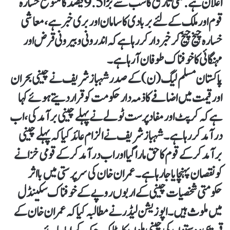
اعلان ہے.ملکی تاریخ کا سب سے بڑا 9.5 فیصد کا متوقع خسارہ
قوم اور ملک کے لئے بربادی کا سامان اور بری خبر ہے، معاشی
خسارہ چیخ چیخ کر خبردار کر رہا ہے کہ اندرونی و بیرونی قرض اور
مہنگائی کا خوفناک طوفان آرہا ہے۔
پاکستان مسلم لیگ (ن) کے صدر شہباز شریف نے چینی بحران
اور قیمت میں اضافے کا ذمہ دار حکومت کو قرار دیتے ہوئے کہا
ہے کہ کرپٹ اور مفاد پرست ٹولے نے پہلے چینی برآمد کی، اب
درآمد کر رہا ہے۔ شہباز شریف نے الزام عائد کیا کہ پہلے چینی
برآمد کرکے قوم کا حق مارا گیا اور اب درآمد کرکے قومی خزانے
کو نقصان پہنچایا جا رہا ہے۔ عمران خان کی سرپرستی میں بااثر
حکومتی شخصیات چینی کے اربوں روپے کے خوفناک سکینڈل
میں ملوث ہیں۔ اپوزیشن لیڈر نے مطالبہ کیا کہ عمران خان کے