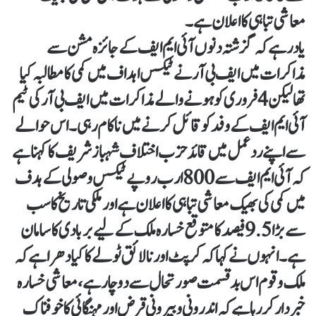
معاشی تباہی کا اعلان ہے۔
یاد رہے کہ گزشتہ دنوں آئی ایم ایف کے جائزہ مشن سے
مذاکرات میں ایف بی آر نے ٹیکس اہداف میں کمی کا مطالبہ کیا
تھا لیکن 4 فروری کو ہونے والے مذاکرات میں ایف بی آر کی ٹیم
آئی ایم ایف کے وفد کو قائل کرنے میں ناکام رہی۔ اس حوالے
سے اپنے ردعمل میں قائد حزب اختلاف شہباز شریف کا کہنا ہے
کہ آئی ایم ایف سے 800 ارب روپے ٹیکس وصولی کے ہدف
میں کمی کی بھیک معاشی تباہی کا اعلان ہے اور ملکی تاریخ کا سب
سے بڑا 9.5 فیصد کا متوقع خسارہ ملک کے لیے بربادی کا سامان
ہے۔ انہوں نے کہا کہ کرپٹ اور نالائق ٹولے کا کیا دھرا ہے کہ
ملک وقوم اس بدقسمت صورتحال سے دوچار ہے، معاشی خسارہ
خبردار کررہا ہے کہ اندرونی وبیرونی قرض اور مہنگائی کا خوفناک