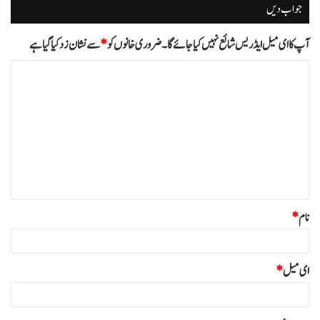
جواب دیں
آپ کا ای میل ایڈریس شائع نہیں کیا جائے گا۔
ضروری خانوں کو
*
سے نشان زد کیا گیا ہے
ت
ب
ص
ر
ہ
*
نام
*
ای میل
*