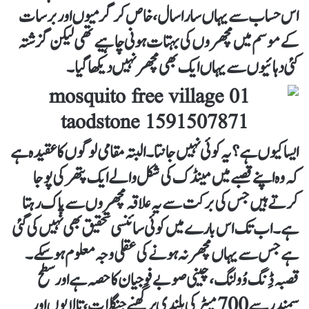
اس حساب سے یہاں سارا سال، خاص کر گرمیوں اور برسات
کے موسم میں مچھروں کی بہتات ہونی چاہیے تھی لیکن گزشتہ
کئی دہائیوں سے یہاں ایک بھی مچھر نہیں دیکھا گیا۔
ایسا کیوں ہے؟ یہ کوئی نہیں جانتا۔ البتہ مقامی لوگوں کا عقیدہ ہے
کہ وہ اپنے قصبے میں مینڈک کی شکل والے ایک پتھر کی پوجا
کرتے ہیں جس کی برکت سے یہ علاقہ مچھروں سے پاک رہتا
ہے۔ اب تک اس بارے میں کوئی سائنسی تحقیق بھی نہیں کی گئی
ہے جس سے یہاں مچھر نہ ہونے کی عقلی وجہ معلوم ہوسکے۔
قصبہ ڈِنگ وُولنگ، چینی صوبے فوجیان کا حصہ ہے اور سطح
سمندر سے 700 میٹر کی بلندی پر گھنے جنگلات، تالابوں اور