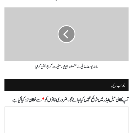
ملالہ یوسف زئی نے آکسفورڈ یونیورسٹی سے گریجویشن کرلیا
جواب دیں
آپ کا ای میل ایڈریس شائع نہیں کیا جائے گا۔
ضروری خانوں کو
*
سے نشان زد کیا گیا ہے
ت
ب
ص