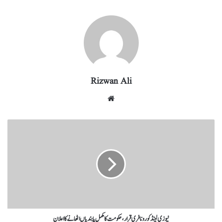
re
eg
ed
ail
tte
bo
ts
ra
In
r
ok
A
m
pp
Rizwan Ali
نیوزی لینڈ کورونا فری قرار، حکومت کا مکمل پابندیاں اٹھانے کا اعلان