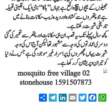
جھیلوں کے بیچوں بیچ واقع ہے جہاں ’’ہاکا‘‘ نامی ایک اقلیتی قبیلہ
ہے جو پتھروں سے کشادہ اور دیدہ زیب مکانات بنانے میں
تاریخی شہرت رکھتا ہے۔
کچھ سال پہلے تک یہ قصبہ ان ہی مکانات اور پتھر سے تعمیر کی گئی
دوسری عمارتوں کی وجہ سے مشہور تھا لیکن آج اس کی وجہ
شہرت یہاں مچھروں کی پراسرار غیر موجودگی ہے جس نے دنیا
کو حیران و پریشان کر رکھا ہے۔
S
T
Li
E
T
Fa
W
ha
el
nk
m
wi
ce
ha