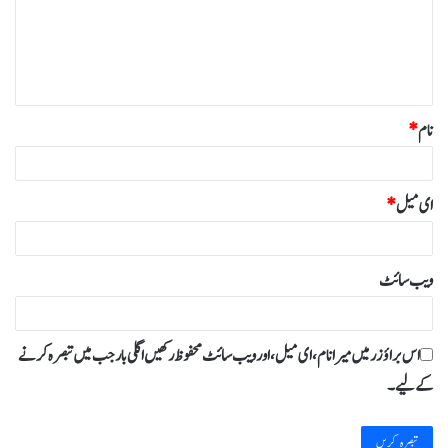
ر
ہ
*
نام
*
ای میل
*
ویب‌ سائٹ
اس براؤزر میں میرا نام، ای میل، اور ویب سائٹ محفوظ رکھیں اگلی بار جب میں تبصرہ کرنے
کےلیے۔