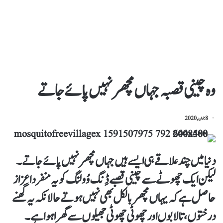
وہ چینی قصبہ جہاں مچھر نہیں پائے جاتے
8 جون, 2020
دنیا میں چند علاقے ہی ایسے ہیں جہاں مچھر نہیں پائے جاتے۔
لیکن ایک چھوٹے سے چینی قصبے ڈِنگ وُولنگ کو یہ منفرد اعزاز
حاصل ہے کہ یہاں مچھر بالکل بھی نہیں ہوتے حالانکہ یہ گھنے
درختوں، تالابوں اور چھوٹی چھوٹی جھیلوں سے گھرا ہوا ہے۔