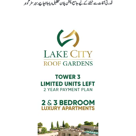
قدرتی آفات سے نمٹنے کےلیے جامع ایکشن پلان تشکیل دیا جانا چاہیے : بیرسٹر گوہر