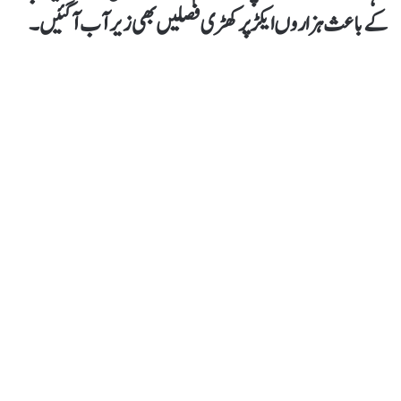
کے باعث ہزاروں ایکڑ پر کھڑی فصلیں بھی زیر آب آگئیں۔