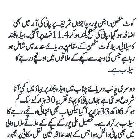
کوٹ مٹھن راجن پور ،چاچڑاں شریف پر پانی کی آمد میں بھی
اضافہ ہوگیا،پانی کی سطح بلند ہوکر 11.4 فٹ پر آگئی۔ہیڈ پنجند
کا سیلابی ریلاکوٹ مٹھن کے مقام پر دریائے سندھ میں شامل ہو
رہا ہےجس کی وجہ سے کچے کے علاقوں میں اونچے درجے کا
سیلاب ہے۔
دوسری جانب دریائے چناب میں ہیڈ پنجند پر بہاؤ میں کمی آنا
شروع ہوگئی ہے جہاں پانی کا بہاؤ تقریبا 30 ہزار کیوسک کم
ہوکر 6لاکھ 33ہزار پر آگیا لیکن اب بھی انتہائی اونچے درجے کا
سیلاب برقرار ہے۔تحصیل علی پور کے کچے کے علاقے ملاں والی
میں بھی پانی داخل ہوا جس کےبعد علاقہ مکین نقل مکانی پر مجبور