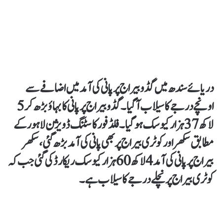
دریائے سندھ میں گڈو بیراج پر پانی کی آمد میں اضافے سے
اونچے درجے کا سیلاب آگیا۔گڈو بیراج پر پانی کا بہاؤ بڑھ کر 5
لاکھ37 ہزار کیوسک ہوگیا۔ فلڈ فورکاسٹنگ ڈویژن لاہور کے
مطابق سکھر اور کوٹری بیراج پر بھی پانی کی آمد بڑھ گئی، سکھر
بیراج پر پانی کی آمد 4 لاکھ 60 ہزار کیوسک ریکارڈ کی گئی جب کہ
کوٹری بیراج پر نچلے درجے کا سیلاب ہے۔