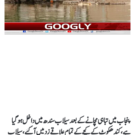
پنجاب میں تباہی مچانے کے بعد سیلاب سندھ میں داخل ہوگیا
ہے، کندھکوٹ کے کچے کے تمام علاقے زد میں آگئے، سیلاب