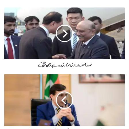
صدر آصف زرداری سرکاری دورے پر چین پہنچ گئے