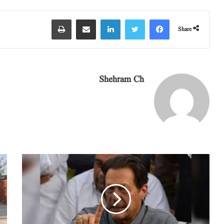
m
pp
Share
Shehram Ch