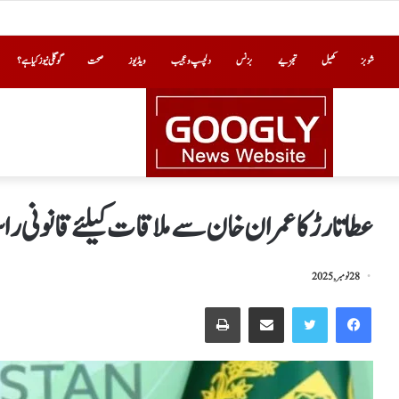
شوبز
کھیل
تجزیے
بزنس
دلچسپ و عجیب
ویڈیوز
صحت
گوگلی نیوز کیا ہے؟
عطا تارڑ کاعمران خان سے ملاقات کیلئےقانونی را
28 نومبر, 2025