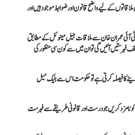
 ملاقاتوں کے لیے واضح قانون اور ضوابط موجود ہیں اور
 پی ٹی آئی عمران خان سے ملاقات جیل مینوئل کے مطابق
 اب اگر حکومت کے پاس پی ٹی آئی کی جانب سے 6،6 مختلف فہرستیں آئیں گی تو ان میں سے کون سی منظور کی
 دینے کا فیصلہ کرتی ہے تو حکومت اس سے بلیک میل
ص کو نامزد کریں جو درست اور قانونی طریقے سے فہرست