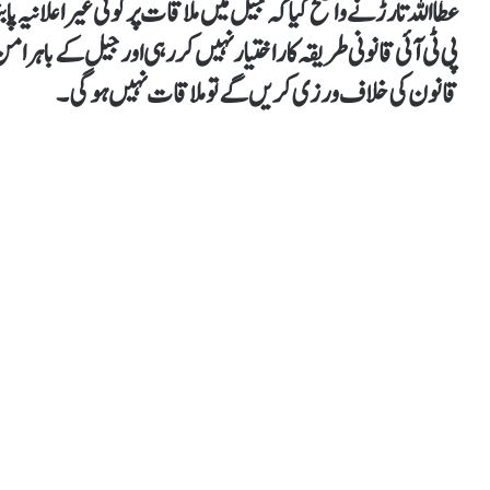
عطااللہ تارڑ نے واضح کیا کہ جیل میں ملاقات پر کوئی غیر اعلانیہ پا
پی ٹی آئی قانونی طریقہ کار اختیار نہیں کر رہی اور جیل کے باہر 
قانون کی خلاف ورزی کریں گے تو ملاقات نہیں ہوگی۔