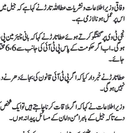
وفاقی وزیر اطلاعات و نشریات عطااللہ تارڑ نے کہا ہے کہ جیل میں
اس پر عمل ہونا لازمی ہے۔
نجی ٹی وی پر گفتگو کرتے ہوئے عطا تارڑ نے کہا کہ بانی چیئرمین
ہوگی۔
جائے۔
عطا تارڑ نے خبردار کیا کہ اگر پی ٹی آئی قانون کی بجائے دھرنے
نہیں ہوگی۔
وزیر اطلاعات نے کہا کہ اگر ملاقات کرنا چاہتے ہیں تو ایک شخ
دے تاکہ جیل کے باہر امن و امان کے مسائل پیدا نہ ہوں۔