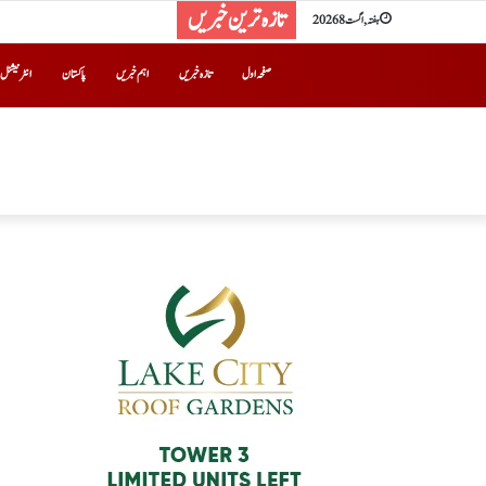
تازہ ترین خبریں
ہفتہ, اگست 8 2026
صفحہ اول
تازہ خبریں
اہم خبریں
پاکستان
انٹرنیشنل