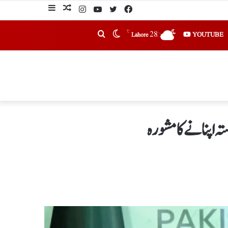
℃
28
YOUTUBE
Lahore
ستہ اپنانےکامشورہ