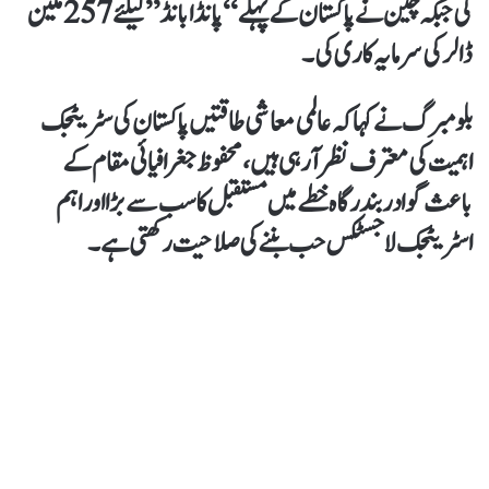
کی جبکہ چین نے پاکستان کے پہلے “پانڈا بانڈ” کیلئے 257 ملین
ڈالر کی سرمایہ کاری کی۔
بلومبرگ نے کہا کہ عالمی معاشی طاقتیں پاکستان کی سٹریٹجک
اہمیت کی معترف نظر آ رہی ہیں، محفوظ جغرافیائی مقام کے
باعث گوادر بندرگاہ خطے میں مستقبل کا سب سے بڑا اور اہم
اسٹریٹجک لاجسٹکس حب بننے کی صلاحیت رکھتی ہے۔