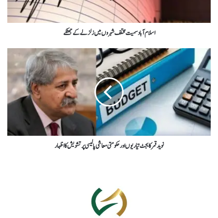
اسلام آبادسمیت مختلف شہروں میں زلزلےکے جھٹکے
نوید قمر کابجٹ تیاریوں اورحکومتی معاشی پالیسی پرتشویش کااظہار