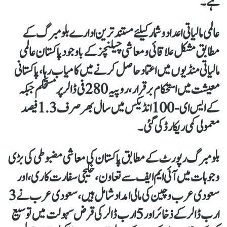
ہے۔
عالمی مالیاتی اعداد و شمار کیلئے مستند ترین ادارے بلومبرگ کے
مطابق مشکل علاقائی و معاشی چیلنچزکے باوجود پاکستان عالمی
مالیاتی منڈیوں میں اعتماد حاصل کرنے میں کامیاب رہا، پاکستانی
معیشت میں استحکام برقرار، روپیہ 280 فی ڈالر پر مستحکم جبکہ
کے ایس ای-100 انڈیکس میں سال بھر صرف 1.3 فیصد
معمولی کمی ریکارڈ کی گئی۔
بلومبرگ رپورٹ کے مطابق پاکستان کی معاشی مضبوطی کی بڑی
وجوہات میں آئی ایم ایف سے تعاون، خلیجی سفارت کاری، اور
سعودی عرب و چین کی مالی امداد شامل ہیں، سعودی عرب نے 3
ارب ڈالر کے ذخائر اور 5 ارب ڈالر کی قرض سہولت میں توسیع