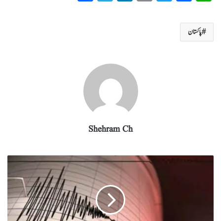
ha
el
nk
m
wi
ce
ha
re
eg
ed
ail
tte
bo
ts
پاکستان
ra
In
r
ok
A
m
pp
Shehram Ch