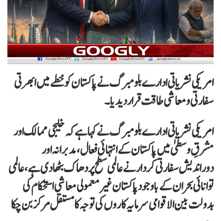
امریکی نشریاتی ادارے بلومبرگ نے پاکستان کو خطے میں ابھرتی
سفارتی و معاشی طاقت قرار دیدیا۔
امریکی نشریاتی ادارے بلومبرگ نے کہا ہے کہ خلیجی ممالک اور
مشرقِ وسطیٰ میں پاکستان کے انتہائی فعال، مدبرانہ اور
دوراندیش سفارتی کردار نے عالمی سطح پر دھاک بٹھا دی ہے، عالمی
توانائی بحران کے باوجود پاکستان غیر معمولی معاشی استحکام کی
بدولت بین الاقوامی سرمایہ کاروں کی توجہ کا مستقل مرکز بن چکا