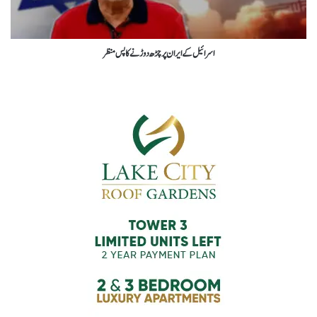
اسرائیل کے ایران پر چڑھ دوڑنے کا پس منظر