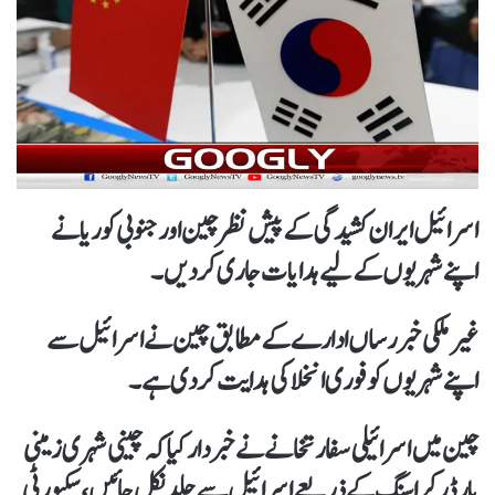
اسرائیل ایران کشیدگی کےپیش نظر چین اور جنوبی کوریا نے
اپنے شہریوں کے لیے ہدایات جاری کردیں۔
غیر ملکی خبررساں ادارے کےمطابق چین نے اسرائیل سے
اپنے شہریوں کو فوری انخلا کی ہدایت کردی ہے۔
چین میں اسرائیلی سفارتخانے نےخبردار کیا کہ چینی شہری زمینی
بارڈرکراسنگ کےذریعےاسرائیل سے جلد نکل جائیں، سکیورٹی