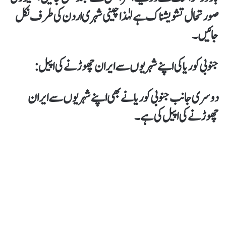
صورتحال تشویشناک ہےلہٰذا چینی شہری اردن کی طرف نکل
جائیں۔
جنوبی کوریا کی اپنے شہریوں سے ایران چھوڑنے کی اپیل:
دوسری جانب جنوبی کوریا نے بھی اپنے شہریوں سےایران
چھوڑنے کی اپیل کی ہے۔