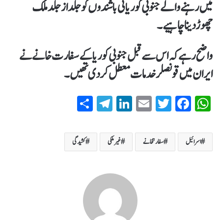
میں رہنے والے جنوبی کوریائی باشندوں کو جلد از جلد ملک
چھوڑدینا چاہیے۔
واضح رہےکہ اس سے قبل جنوبی کوریا کے سفارت خانے نے
ایران میں قونصلر خدمات معطل کردی تھیں۔
S
T
Li
E
T
Fa
W
ha
el
nk
m
wi
ce
ha
re
eg
ed
ail
tte
bo
ts
اسرائیل
سفارتخانے
غیر ملکی
کشیدگی
ra
In
r
ok
A
m
pp