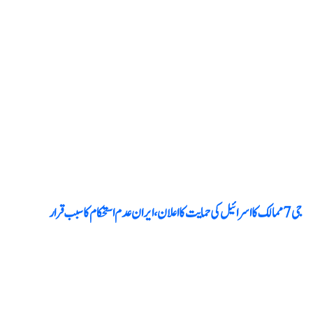
جی 7 ممالک کا اسرائیل کی حمایت کا اعلان ، ایران عدم استحکام کا سبب قرار