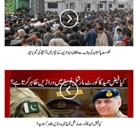
حکومت پاکستان کی جانب سےافغان مہاجرین کے قیام میں توسیع کی تجویز تیار
کیا فیض حمید کا کورٹ مارشل فوج میں دراڑیں ظاہر کرتا ہے؟