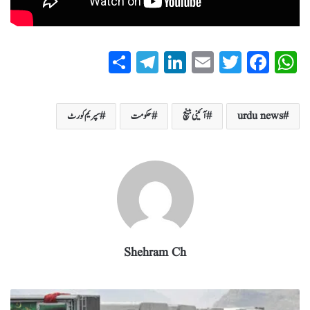
S
T
Li
E
T
Fa
W
ha
el
nk
m
wi
ce
ha
re
eg
ed
ail
tte
bo
ts
urdu news
آئینی بینچ
حکومت
سپریم کورٹ
ra
In
r
ok
A
m
pp
Shehram Ch