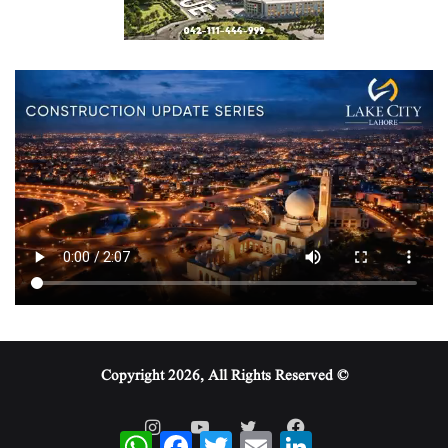
© Copyright 2026, All Rights Reserved
WhatsApp
Facebook
Twitter
Email
LinkedIn