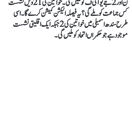
ن اور 2 جے یو آئی ف کو ملیں گی۔ خواتین کی 21 ویں نشست
کس جماعت کو ملے گی؟ یہ فیصلہ الیکشن کمیشن کرے گا۔ اسی
طرح سندھ اسمبلی میں خواتین کی 2 جبکہ ایک اقلیتی نشست
موجود ہے جو حکمراں اتحاد کو ملیں گی۔