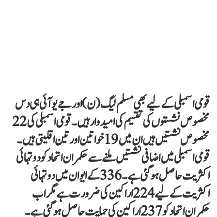
قومی اسمبلی کے لیے بھی مسلم لیگ (ن) اور جے یو آئی ہی دس
مخصوص نشستوں کی تقسیم کی امیدوار ہیں۔ قومی اسمبلی کی 22
مخصوص نشستیں ہیں ان میں 19 خواتین اور تین اقلیتی ہیں۔
قومی اسمبلی میں اضافی نشستیں ملنے سے حکمران اتحاد کو دو تہائی
اکثریت حاصل ہوگئی ہے۔ 336 کے ایوان میں دو تہائی
اکثریت کے لیے 224اراکین کی ضرورت ہے مگر اب
حکمران اتحاد کو 237 اراکین کی حمایت حاصل ہوگئی ہے۔