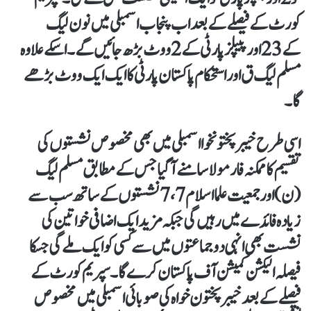
کورٹ کے فیصلے کے بعد اب پنجاب اسمبلی میں نون لیگ
کے 23 اور پیپلز پارٹی کے 2 ووٹ بڑھ جائیں گے۔ اسکے علاوہ
مسلم لیگ ق اور استحکام پاکستان پارٹی کا ایک ایک ووٹ بڑھے
گا۔
اسی طرح خیبرپختونخوا اسمبلی میں بھی مخصوص نشستوں کی
تقسیم کا ممکنہ فارمولا سامنے آگیا جس کے مطابق مسلم لیگ
(ن) اور جمعیت علما اسلام 7،7 نشستوں کے ساتھ سب سے
زیادہ فائدے میں رہیں گی جبکہ مزید ایک اضافی خواتین کی
نشست بھی انہی دو جماعتوں میں سے کسی کو ایک ملے گی جسکا
فیصلہ الیکشن کمیشن آف پاکستان کرے گا۔ سپریم کورٹ کے
فیصلے کے بعد خیبر پختون خواہ کی صوبائی اسمبلی میں مخصوص