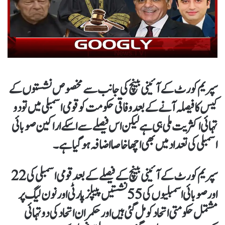
سپریم کورٹ کے آئینی بینچ کی جانب سے مخصوص نشستوں کے
کیس کا فیصلہ آنے کے بعد وفاقی حکومت کو قومی اسمبلی میں تو دو
تہائی اکثریت ملی ہی ہے لیکن اس فیصلے سے اسکے اراکین صوبائی
اسمبلی کی تعداد میں بھی اچھا خاصا اضافہ ہو گیا ہے۔
سپریم کورٹ کے آئینی بینچ کے فیصلے کے بعد قومی اسمبلی کی 22
اور صوبائی اسمبلیوں کی 55 نشستیں پیپلز پارٹی اور نون لیگ پر
مشتمل حکومتی اتحاد کو مل گئی ہیں اور حکمران اتحاد کی دو تہائی