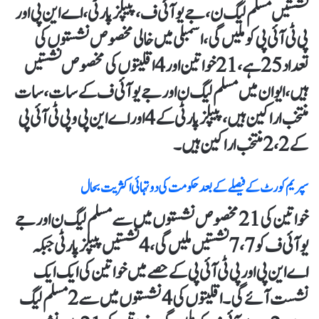
نشستیں مسلم لیگ ن، جے یو آئی ف، پیپلز پارٹی، اے این پی اور
پی ٹی آئی پی کو ملیں گی، اسمبلی میں خالی مخصوص نشستوں کی
تعداد 25 ہے، 21 خواتین اور 4 اقلیتوں کی مخصوص نشستیں
ہیں، ایوان میں مسلم لیگ ن اور جے یو آئی ف کے سات، سات
منتخب اراکین ہیں، پیپلز پارٹی کے 4 اور اے این پی و پی ٹی آئی پی
کے 2،2 منتخب اراکین ہیں۔
سپریم کورٹ کے فیصلے کے بعد حکومت کی دو تہائی اکثریت بحال
خواتین کی 21 مخصوص نشستوں میں سے مسلم لیگ ن اور جے
یو آئی ف کو7،7 نشستیں ملیں گی، 4 نشستیں پیپلز پارٹی جبکہ
اے این پی اور پی ٹی آئی پی کے حصے میں خواتین کی ایک ایک
نشست آئے گی۔ اقلیتوں کی 4 نشستوں میں سے 2 مسلم لیگ