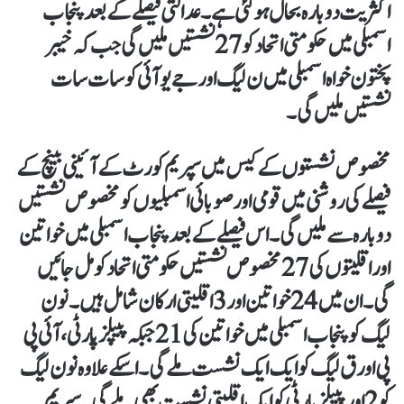
اکثریت دوبارہ بحال ہو گئی ہے۔ عدالتی فیصلے کے بعد پنجاب
اسمبلی میں حکومتی اتحاد کو 27 نشستیں ملیں گی جب کہ خیبر
پختون خواہ اسمبلی میں ن لیگ اور جے یو آئی کو سات سات
نشستیں ملیں گی۔
مخصوص نشستوں کے کیس میں سپریم کورٹ کے آئینی بینچ کے
فیصلے کی روشنی میں قومی اور صوبائی اسمبلیوں کو مخصوص نشستیں
دوبارہ سے ملیں گی۔ اس فیصلے کے بعد پنجاب اسمبلی میں خواتین
اور اقلیتوں کی 27 مخصوص نشستیں حکومتی اتحاد کو مل جائیں
گی۔ ان میں 24 خواتین اور 3 اقلیتی ارکان شامل ہیں۔ نون
لیگ کو پنجاب اسمبلی میں خواتین کی 21 جبکہ پیپلز پارٹی، آئی پی
پی اور ق لیگ کو ایک ایک نشست ملے گی۔ اسکے علاوہ نون لیگ
کو 2 اور پیپلزپارٹی کو ایک اقلیتی نشست بھی ملے گی۔ سپریم