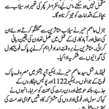
متحمل نہیں ہوسکتے،اس لیے انفراسٹرکچر کی تعمیر اور سیلاب سے
بچاؤ کے اقدامات کو تیز کرنا ہوگا۔
جنرل عاصم منیر نے سیلاب متاثرین سے گفتگو کرتے ہوئے ان
کی بحالی اور آبادکاری کے عمل میں مکمل تعاون کی یقین دہانی
کرائی۔متاثرین نے بر وقت امداد فراہم کرنے پر پاک فوج کا دل
کی گہرائیوں سے شکریہ ادا کیا۔
فیلڈ مارشل سید عاصم منیر نے ریسکیو آپریشنز میں مصروف پاک
فوج کے جوانوں،ریسکیو 1122 اور پولیس اہلکاروں کے
جذبے،بلند حوصلے اور دن رات کی محنت کو سراہا۔انہوں نے
کہاکہ سول اور فوجی اداروں کی مشترکہ کاوشیں عوامی خدمت کی
بہترین مثال ہیں۔