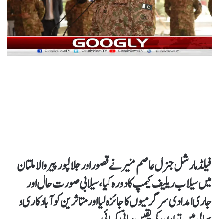
فیلڈ مارشل جنرل عاصم منیر نے قصور اور جلالپور پیروالا ملتان
میں سیلاب ریلیف کیمپ کا دورہ کیا، سیلابی صورت حال اور
جاری امدادی سرگرمیوں کا جائزہ لیا اور متاثرین کو آبادکاری و