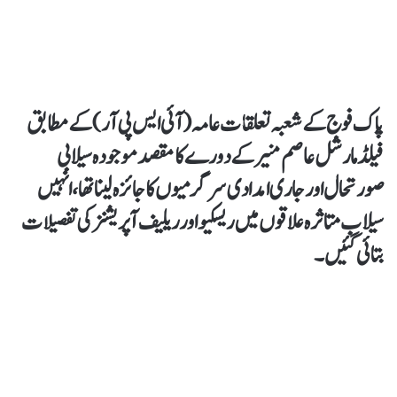
پاک فوج کے شعبہ تعلقات عامہ (آئی ایس پی آر ) کے مطابق
فیلڈ مارشل عاصم منیر کے دورے کا مقصد موجودہ سیلابی
صورتحال اور جاری امدادی سرگرمیوں کا جائزہ لینا تھا، انہیں
سیلاب متاثرہ علاقوں میں ریسکیو اور ریلیف آپریشنز کی تفصیلات
بتائی گئیں۔