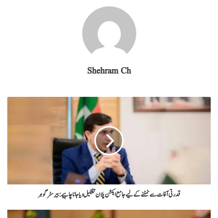
Shehram Ch
قدرتی آفات سے نمٹنے کےلیے جامع ایکشن پلان تشکیل دیا جانا چاہیے : بیرسٹر گوہر