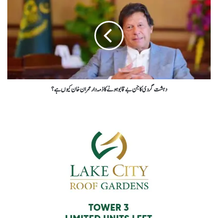
دہشت گردی کا جن بے قابو ہونے کا ذمہ دار عمران خان کیوں ہے ؟