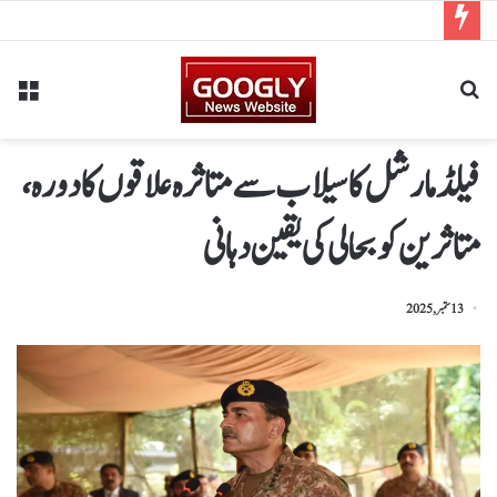
فیلڈ مارشل کا سیلاب سے متاثرہ علاقوں کا دورہ،
متاثرین کو بحالی کی یقین دہانی
13 ستمبر, 2025