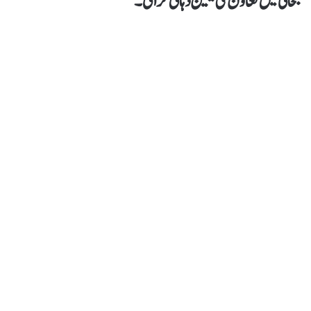
بحالی میں تعاون کی یقین دہانی کرائی۔