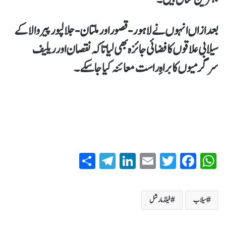
بعد ازاں انہوں نے لاہور-قصور اور ملتان-جلالپور پیروالا کے
سیلابی علاقوں کا فضائی جائزہ بھی لیاتاکہ نقصان اور ریلیف
سرگرمیوں کا براہِ راست معائنہ کیا جاسکے۔
S
T
Li
E
T
Fa
W
ha
el
nk
m
wi
ce
ha
re
eg
ed
ail
tte
bo
ts
سیلاب
فیلڈ مارشل
ra
In
r
ok
A
m
pp