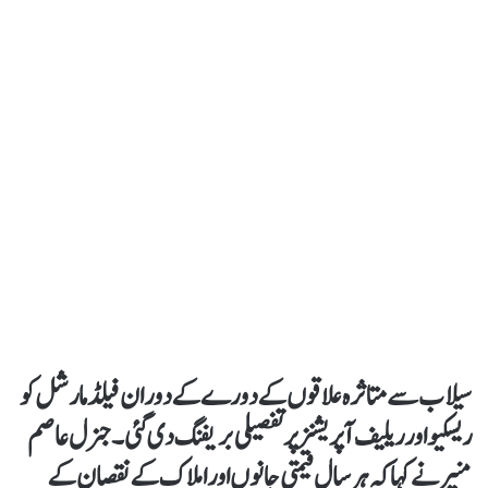
سیلاب سے متاثرہ علاقوں کے دورے کے دوران فیلڈ مارشل کو
ریسکیو اور ریلیف آپریشنز پر تفصیلی بریفنگ دی گئی۔ جنرل عاصم
منیر نے کہاکہ ہر سال قیمتی جانوں اور املاک کے نقصان کے