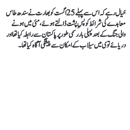
خیال رہے کہ اس سے پہلے 25 اگست کو بھارت نے سندھ طاس
معاہدے کی شرائط کو پسِ پشت ڈالتے ہوئے، مئی میں ہونے
والی جنگ کے بعد پہلی بار رسمی طور پر پاکستان سے رابطہ کیا تھا اور
دریائے توی میں سیلاب کے امکان سے پیشگی آگاہ کیا تھا۔