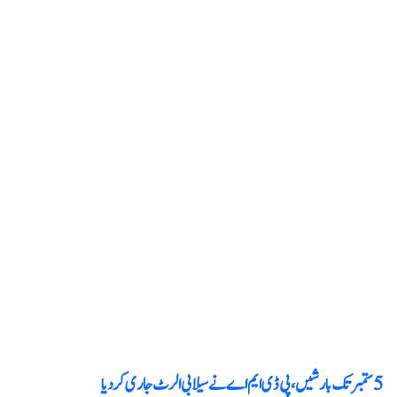
5 ستمبر تک بارشیں، پی ڈی ایم اے نے سیلابی الرٹ جاری کر دیا