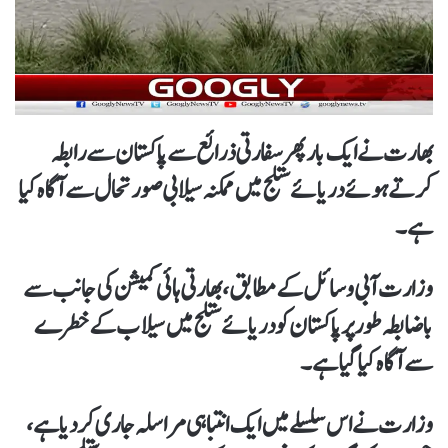
بھارت نے ایک بار پھر سفارتی ذرائع سے پاکستان سے رابطہ
کرتے ہوئے دریائے ستلج میں ممکنہ سیلابی صورتحال سے آگاہ کیا
ہے۔
وزارت آبی وسائل کے مطابق، بھارتی ہائی کمیشن کی جانب سے
باضابطہ طور پر پاکستان کو دریائے ستلج میں سیلاب کے خطرے
سے آگاہ کیا گیا ہے۔
وزارت نے اس سلسلے میں ایک انتباہی مراسلہ جاری کر دیا ہے،