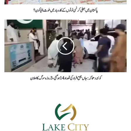
پاکستان میں جعلی کرنسی نوٹوں کے کاروبار میں ملوث مافیا کون؟
کوئٹہ دھماکہ: جاں بحق افراد کی تعداد 14 ہوگئی، 3 روزہ سوگ کا اعلان