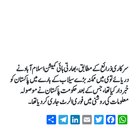
سرکاری ذرائع کے مطابق، بھارتی ہائی کمیشن اسلام آباد نے
دریائے توی میں ممکنہ بڑے سیلاب کے بارے میں پاکستان کو
خبردار کیا تھا، جس کے بعد حکومت پاکستان نے موصولہ
معلومات کی روشنی میں فوری الرٹ جاری کر دیا تھا۔
S
T
Li
E
T
Fa
W
ha
el
nk
m
wi
ce
ha