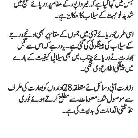
جس میں کہا گیا ہے کہ فیروزپور کے مقام پر دریائے ستلج میں
شدید نوعیت کے سیلاب کا امکان ہے۔
اسی طرح دریائے توی میں جموں کے مقام پر بھی اونچے درجے
کے سیلاب کی پیشگوئی کی گئی ہے۔ یاد رہے کہ اس سے قبل
بھارت نے دریائے چناب میں بھی سیلابی کیفیت کے بارے
میں پیشگی اطلاع دی تھی۔
وزارت آبی وسائل نے متعلقہ 28 اداروں کو بھارت کی طرف
سے موصول شدہ معلومات سے مطلع کرتے ہوئے فوری
حفاظتی اقدامات کی ہدایت کی ہے۔