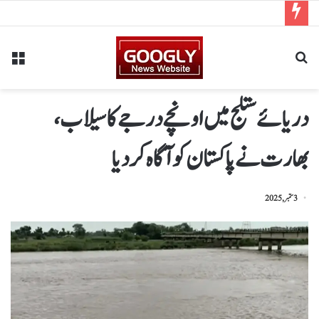
دریائے ستلج میں اونچے درجے کاسیلاب ،
بھارت نے پاکستان کو آگاہ کر دیا
3 ستمبر, 2025