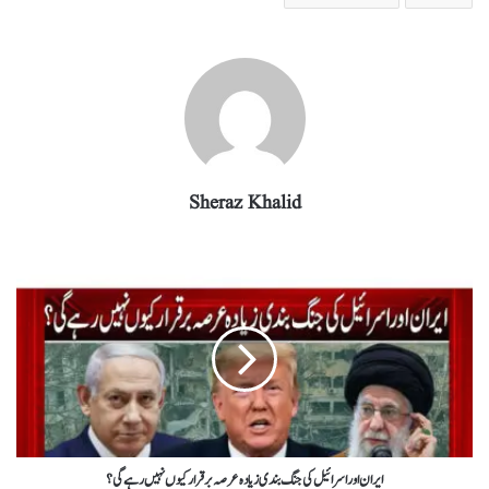
ra
In
r
ok
A
m
pp
Sheraz Khalid
ایران اور اسرائیل کی جنگ بندی زیادہ عرصہ برقرارکیوں نہیں رہےگی؟