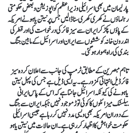
پارلیمان میں بھی اسرائیلی وزیر اعظم کو اپوزیشن و بعض حکومتی
رہنماؤں نے کھری کھری سنا ڈالیں جس پر نیتن یاہو نے امریکہ
کے پاؤں پکڑ کر ایران سے سیز فائر کی درخواست کی اور قطر کی
اندرون خانہ کوششوں سے ایران اور اسرائیل کے مابین جنگ
بندی کی راہ ہموار ہو گئی۔
تاہم مبصرین کے مطابق ٹرمپ کی جانب سے اعلان کردہ سیز
فائر ڈیل انتہائی کمزور ہے۔ یہ ایسی ڈیل ہے جس کی پہل نیتن
یاہو نے کی کیونکہ اسرائیل جانتا ہے کہ اس کے پاس ایرانی
بیلسٹک میزائلوں کا کوئی توڑ موجود نہیں جبکہ ایران سے جنگ
کے دوران امریکہ بھی ویسی مدد نہیں کر رہا ہے جیسی اسرائیلی
حکومت خواہش کا اظہار کر رہی ہے۔ ان حالات میں نیتن یاہو