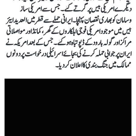
دیگرے امریکی بیس پر گرتے گئے۔ جس سے امریکی ساز
وسامان کو بھاری نقصان پہنچا۔ ایرانی حملے سے قطر میں العدید ایئر
بیس میں موجود امریکی فوجی اہلکاروں کے گھر، کمانڈ اور مواصلاتی
مراکز اور گولہ بارود کے ڈپو تباہ ہو گئے۔ جس کے بعد امریکہ نے
ایران پر جوابی حملہ کرنے کی بجائے اسرائیلی درخواست پردونوں
ممالک میں جنگ بندی کا اعلان کر دیا۔