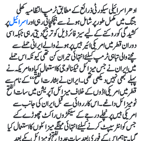
ادھر اسرائیلی سیکورٹی ذرائع کے مطابق ٹرمپ انتظامیہ کھلی
جنگ میں مکمل طور پر شامل ہونے سے ہچکچاتی رہی اور
اسرائیل
پر
کشیدگی کو روکنے کے لیے سیز فائر ڈیل کو ترجیح دیتی رہی جبکہ اسی
دوران قطر میں امریکی ائیر بیس پر ہونے والے ایرانی حملے سے
مچنے والی تباہی ٹرمپ کیلئے انتہائی حیران کن تھی کیونکہ اس حملے
میں ایران نے جس میزائل ٹیکنالوجی کا استعمال کیا وہ امریکہ نے
پہلے کبھی نہیں دیکھی تھی۔ ایران نے بشارت الفتح “ کے نام سے
قطر میں امریکی اڈوں کے خلاف میزائل آپریشن میں سات الفتح
ٹو میزائل داغے۔ اس کارروائی سے قبل ایران کی جانب سے
امریکی بیس پر نچلے درجے کے سینکڑوں راکٹ چھوڑے گئے
جس کو انٹرسیپٹ کرنے کیلئے انتہائی مہنگے میزائلوں کا استعمال کیا
گیا۔ تا ہم اس کے فوری بعد سات عدد الفتح ٹو میزائل یکے بعد