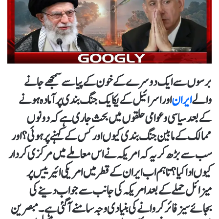
برسوں سے ایک دوسرے کے خون کے پیاسے سمجھے جانے
والے
ایران
اور اسرائیل کے یکایک جنگ بندی پر آمادہ ہونے
کے بعد سیاسی و عوامی حلقوں میں بحث جاری ہے کہ دونوں
ممالک کے مابین جنگ بندی کیوں اور کس کے کہنے پر ہوئی؟ اور
سب سے بڑھ کریہ کہ امریکہ نے اس معاملے میں مرکزی کردار
کیوں ادا کیا؟ تاہم اب ایران کے قطر میں امریکی ائیر ییس پر
میزائل حملے کے بعد امریکہ کی جانب سے جواب دینے کی
بجائے سیز فائر کروانے کی بنیادی وجہ سامنے آ گئی ہے۔ مبصرین