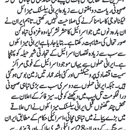
صہیونی ریاست دو ہفتوں سے زیادہ ایرانی بیلسٹک میزائل
ٹیکنالوجی کا سامنا کرنے کی صلاحیت نہیں رکھتی۔ تاہم ایران نے
ان بارہ دنوں میں جو اسرائیل کا حشر نشر کیا، وہ غزہ کی تباہ کن
صورتحال کی مشابہت رکھتا ہے۔ بتایا جارہا ہے ایرانی میزائلوں
سے سب سے زیادہ نقصان اسرائیل کے تجارتی شہر حیلہ کو پہنچا
ہے۔ ایرانی حملوں سے یہاں موجود اسرائیل کے فوجی مراکز
سمیت اقتصادی پروجیکٹس اور کئی بلند عمارتیں زمین بوس ہو گئی
ہیں۔ جبکہ ایرانی حملوں سے دوسری سب سے بڑی تباہی صہیونی
درالحکومت تل ابیب میں دیکھنے کو ملی۔ سیز فائر کے اعلان سے
محض چند گھنٹوں قبل ایرانی بیلسٹک میزائلوں نے اس علاقے
میں بڑے پیمانے میں تباہی مچائی، اسرائیلی حکام کے مطابق ایران
سے جنگ کے دوران 28 اسرائیلی شہری ہلاک اور 3 ہزار سے