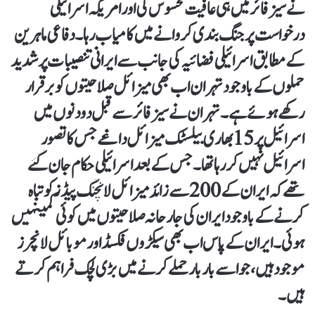
نے سیز فائر میں ہی عافیت محسوس کی اور امریکہ اسرائیلی
درخواست پر جنگ بندی کروانے میں کامیاب رہا۔ دفاعی ماہرین
کے مطابق اسرائیلی فضائیہ کی جانب سے ایرانی تنصیبات پر شدید
حملوں کے باوجود تہران اب بھی میزائل صلاحیتوں کو برقرار
رکھے ہوئے ہے۔ تہران نے سیز فائر سے قبل دو دنوں میں
اسرائیل پر 15 بھاری بیلسٹک میزائل داغے جس کا تصور
اسرائیل نہیں کر رہا تھا۔ جس کے بعد اسرائیلی حکام جان گئے
تھے کہ ایران کے 200 سے زائد میزائل لانچنگ پیڈ ز کوتباہ
کرنے کے باوجود ایران کی جارحانہ صلاحیتوں میں کوئی کمینہیں
ہوئی۔ ایران کے پاس اب بھی سیکڑوں فکسڈ اور موبائل لانچر ز
موجود ہیں، جو اسے بار بار حملے کرنے میں بڑی لچک فراہم کرتے
ہیں۔