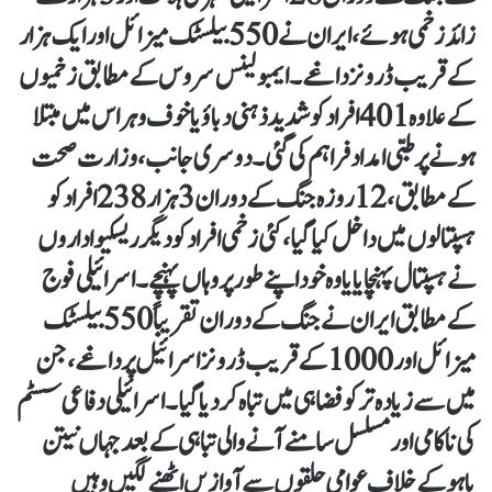
زائد زخمی ہوئے، ایران نے 550 بیلسٹک میزائل اور ایک ہزار
کے قریب ڈرونز داغے۔ایمبولینس سروس کے مطابق زخمیوں
کے علاوہ 401 افراد کو شدید ذہنی دباؤ یا خوف و ہراس میں مبتلا
ہونے پر طبی امداد فراہم کی گئی۔دوسری جانب، وزارت صحت
کے مطابق، 12 روزہ جنگ کے دوران 3 ہزار 238 افراد کو
ہسپتالوں میں داخل کیا گیا، کئی زخمی افراد کو دیگر ریسکیو اداروں
نے ہسپتال پہنچایا یا وہ خود اپنے طور پر وہاں پہنچے۔اسرائیلی فوج
کے مطابق ایران نے جنگ کے دوران تقریباً 550 بیلسٹک
میزائل اور 1000 کے قریب ڈرونز اسرائیل پر داغے، جن
میں سے زیادہ تر کو فضا ہی میں تباہ کر دیا گیا۔ اسرائیلی دفاعی سسٹم
کی ناکامی اور مسلسل سامنے آنے والی تباہی کے بعد جہاں نیتن
یاہو کے خلاف عوامی حلقوں سے آوازیں اٹھنے لگیں وہیں