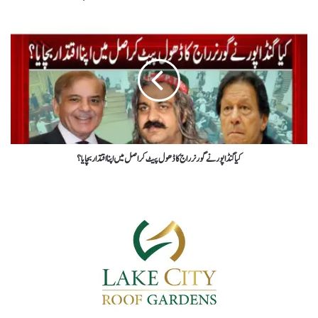
کیاگنڈاپورنےگورنرراج کاڈھول پیٹ کراصل میں اپنا اقتداربچایا؟