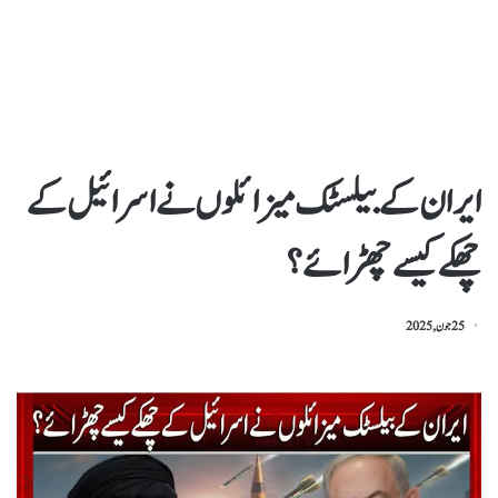
ایران کے بیلسٹک میزائلوں نے اسرائیل کے
چھکےکیسے چھڑائے؟
25 جون, 2025