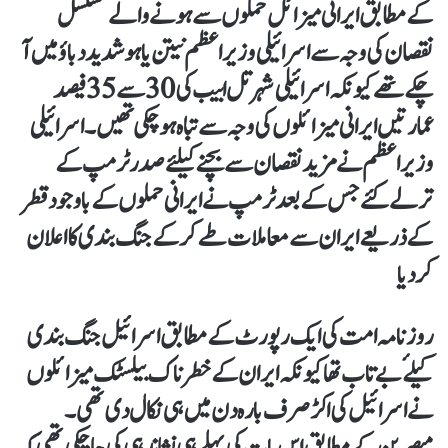
کے مطابق ایرانی میزائل حملوں سے ہونے والے مسلسل
نقصان کی وجہ سے اسرائیلی وزیر اعظم نیتن یاہو شدید دباؤمیں آ
چکے تھے کیونکہ اسرائیلی شہر تل ابیب کی 30سے 35فیصد
عمارتیں ایرانی میزائلوں کی وجہ سے تباہ ہو چکی تھیں۔ اسرائیلی
وزیر اعظم نے مزید نقصان سے بچنے کیلئے صدر ٹرمپ کے
ترلے کئے جس کے بعد ٹرمپ نے ایرانی حملوں کے باوجود قطر
کے ذریعے ایران سے معاملات طے کر کے جنگ بندی کا اعلان
کر دیا
روزنامہ امت کی ایک رپورٹ کے مطابق اسرائیل جنگ بندی
کیلۓ بے تاب تھا کیونکہ ایران کے خطرناک بیلسٹک میزائلوں
نے اسرائیل کی اکڑ صرف بارہ دن میں ہی نکال دی تھی۔
مبصرین کے مطابق اس بات کی پہلے ہی نشاندہی کی جا چکی تھی کہ