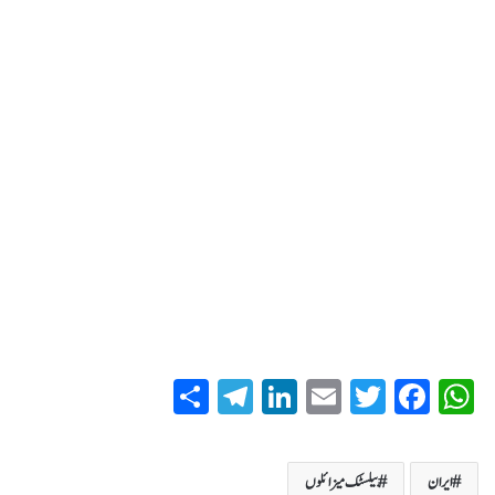
S
T
Li
E
T
Fa
W
ha
el
nk
m
wi
ce
ha
re
eg
ed
ail
tte
bo
ts
ایران
بیلسٹک میزائلوں