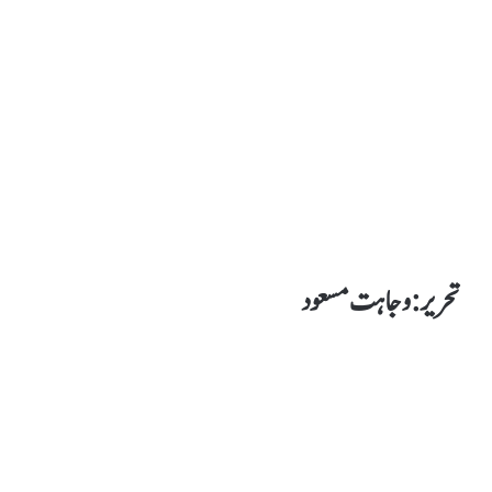
تحریر : وجاہت مسعود