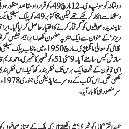
دولتانہ کو سونپ دی۔ 12مارچ 49ء کو قر
دستخط سے انکار کر چکے تھے لیک
ناپسندیدہ صحافیوں کو گرفتار کرنے کا اختیار حاصل کر لیا گیا۔ ا
ریزر‘ کے عنوان سے ایک طنزیہ مضمون لکھا۔ ابراہیم جلیس گرفتا
سازش کیس سامنے آیا۔ 9 مئی 51ء کو ظہیر 
اسی قانون کے تحت ایک برس تک نظربند رکھا گیا۔ اس نظربندی کی
لکھ
سر منصور ہی کا بار آیا۔
حمید اختر ’کال کوٹھری‘ میں لکھتے ہیں کہ ملک کے ممتاز صحافیوں کو