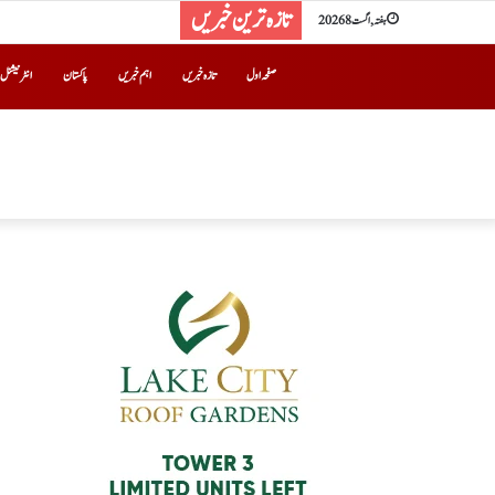
تازہ ترین خبریں
ہفتہ, اگست 8 2026
صفحہ اول
تازہ خبریں
اہم خبریں
پاکستان
انٹرنیشنل