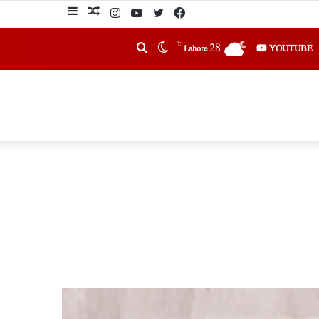
℃
28
YOUTUBE
Lahore