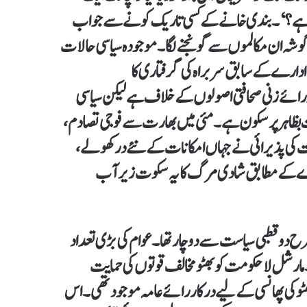
میں ہے؟‘۔ بندی خانے کے کسی تاریک کونے سے جواب
ی گوشہ ان مکالموں سے گونجنے لگا۔ موجودہ سیاسی حالات
 ادارے کے سابق سربراہ کی گرفتاری کا
عت مقدمے پر رائے زنی صحافتی اصولوں کے خلاف ہے لیکن سیاسی
بست بظاہر پرسکون ہے۔ مئی میں بھارت سے فوجی تصادم،
ت کی پذیرائی نے جہاں امکانات کے نئے در کھولے،
دے کے مطابق شادی مرگ کا یہ سکوت زیر آب
 کی طرح دو قطبی سیاست سے دوچار تھا۔ عوام کی بڑی تعداد
ی۔ مارشل لا حکومت کو بھٹو مخالف قوتوں کی حمایت
ٹو کی پھانسی کے لیے درکار رائے عامہ موجود تھی۔ اس