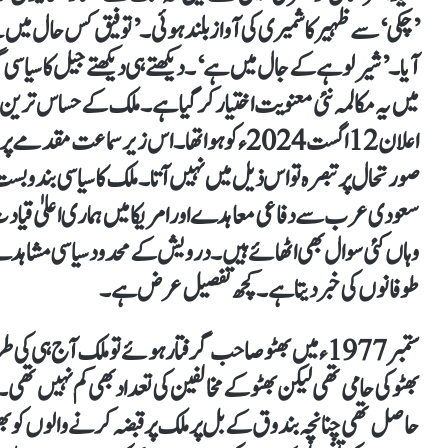
’چکی‘ سے ظہیر کاشمیری کی آواز بلند ہوئی۔ ’توفیق کس حال 
آیا۔ ’شیر لوہے کے جال میں ہے‘۔ دیکھتے ہی دیکھتے جیل کا سیاس
میں یہ مکالمہ نئی معنویت اختیار کر گیا ہے۔ ملک کے حساس ترین
اعلان 12اگست 2024ء کو ہوا تھا۔ اس زیر سما
صورتحال پر تبصرہ تو اس ذیل میں نہیں آتا۔ ملک کا سیاسی بندو
سعودی عرب سے دفاعی معاہدے اور امریکا میں ہماری اعلیٰ قیاد
وہاں کئی سوال بھی اٹھائے ہیں۔ درویش کے محدود سیاسی مشاہ
طوفانوں کی خبر دیتا ہے۔ کچھ تفصیل عرض ہے۔
ستمبر 1977ء میں بھٹو صاحب گرفتار ہوئے تو ملک آج ہی
بھٹو کی حامی تھی لیکن بھٹو کے مخالفین کی تعداد بھی کم نہیں تھ
حاصل تھی چنانچہ بندوق کے بل پر ملک پر قبضہ کرنے والوں کو بھ