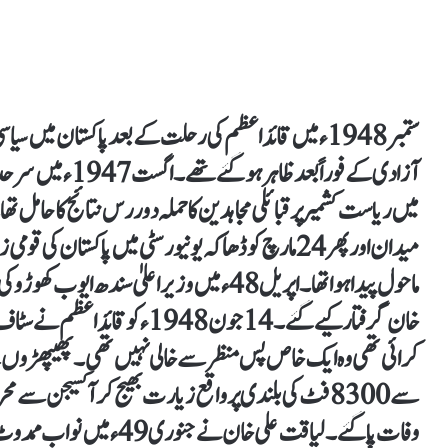
ستمبر 1948ء میں قائداعظم کی رحلت کے بعد پاکستان میں 
میدان اور پھر 24 مارچ کو ڈھاکہ یونیورسٹی میں پاکس
خان گرفتار کیے گئے۔ 14 جون 948
کرائی تھی وہ ایک خاص پس منظر سے خالی نہیں تھی۔ پھیپھڑوں کے
سے 8300 فٹ کی بلندی پر واقع زیارت بھیج کر آکسیجن 
وفات پا گئے۔ لیاقت علی خان 