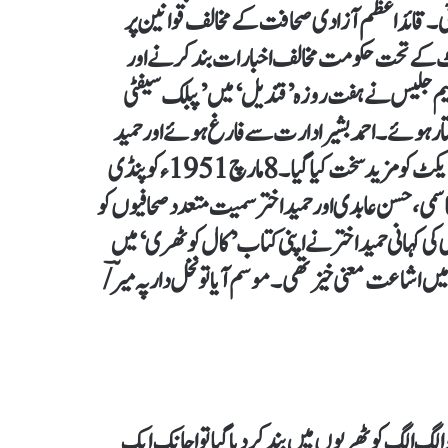
ارداد مقاصد منظور ہوئی۔ قائداعظم آزادی صحافت کے مخالف قوانین پر
ن 8 اکتوبر 49ء کو پبلک سیفٹی ایکٹ کے تحت حکومت مخالف اخبارات بند کرنے اور
براہیم جلیس نے ہفت روزہ ’قندیل‘میں ’پبلک سیفٹی
ر ہوئے۔ احمد بشیر ادارت سے فارغ ہوئے اور حمید
نظامی کو معافی مانگنا پڑی۔ مارچ 1950ء میں پنجاب پبلک سیفٹی ایکٹ کو مزید سخت کیا گیا۔ 8 مارچ 1951ء کو پنڈی
کاشمیری، احمد ندیم قاسمی، حسن عابدی اور حمید اختر سمیت متعدد صحافیوں کو
 کہانی حمید اختر نے اپنی کتاب’کال کوٹھری‘ میں
ی تھی۔ اس کتاب کے دوسرے ایڈیشن کی جنوری 1978ء میں اشاعت معنی خیز تھی۔ موسم آیا تو نخل دار پہ میرؔ /
 الگ الگ کوٹھریوں میں بند کر دیا گیا تو اچانک ایک