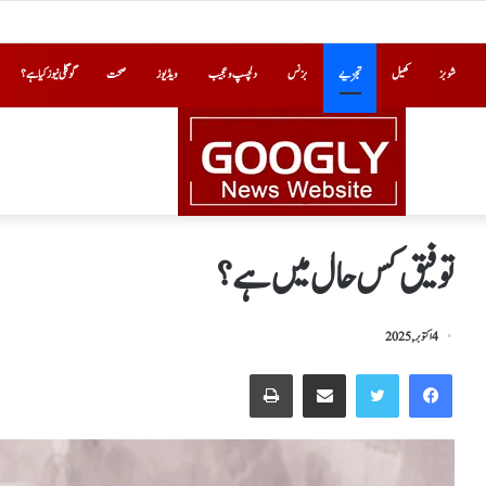
شوبز
کھیل
تجزیے
بزنس
دلچسپ و عجیب
ویڈیوز
صحت
گوگلی نیوز کیا ہے؟
توفیق کس حال میں ہے؟
4 اکتوبر, 2025