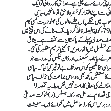
اپنی رائے دے چکی ہے۔ عدالتی کارروائی تو ایک
 سے اپنے اقتدار کو خطرہ لاحق تھا، انہیں سیاسی
پ میں ننگے پاؤں چلنے والوں کی بھٹو حمایت کسی کام
نہ آ سکی۔ جواب دہی سے بے نیاز مطلق العنان اقتدار نے 4اپریل 79ء کو اپنا فیصلہ نافذ کر دیا۔ ملک سناٹے کی اس چیخ میں
نصف صدی پہلے کے پاکستان سے مختلف ہے۔ میثاق
س کے تسلسل میں اٹھارہویں آئینی ترمیم منظور کی گئی۔
دھرنے، پانامہ سکینڈل اور ڈان لیکس کی مدد سے جو
سیاسی مخالفین کو اس حد تک بے توقیر کیا گیا کہ سیاسی
 کا مستقبل کچھ بھی ہو، اس جماعت کی مخالف سیاسی
قوتوں کو دشنام کی ایسی دلدل میں اتار دیا گیا ہے جہاں سے جمہوری مکالمے کی بحالی کا راستہ نہیں نکل رہا۔ یہ مخمصہ 9
ے ہنگامے سے طے ہوا اور نہ مئی 2025ء کے فوجی تصادم سے حل ہو سکا۔ جسٹس (ر) شوکت صدیقی
پندرہ برس اس کار لاحاصل میں گنوائے ہیں۔ معیشت