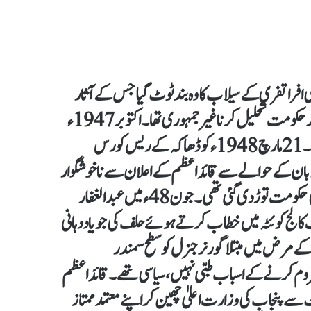
سیاسی افراتفری کے سیلاب کا وہ بند ٹوٹ گیا جس کے آثار
آزادی کے فوراً بعد ظاہر ہو گئے تھے۔ اگست 1947ء میں سرحد حکومت تحلیل کرنا غیر جمہوری تھا۔ اکتوبر 1947ء
میں ریاست کشمیر پر قبائلی مجاہدین کا حملہ دور رس نتائج کا حامل تھا۔ 21 مارچ 1948ء کو ڈھاکہ کے ریس کورس
تان کی قومی زبان کے حوالے سے قائداعظم کے اعلان سے ناخوشگوار
ماحول پیدا ہوا تھا۔ اپریل 48ء میں وزیراعلیٰ سندھ ایوب کھوڑو کی حکومت توڑ دی گئی تھی۔ جون 48ء میں عبدالغفار
1ء کو قائداعظم نے سٹاف کالج کوئٹہ میں خطاب کرتے ہوئے حلف کی جو یاددہانی
 مرض میں مبتلا گورنر جنرل کو سطح سمندر
سے محروم کرنے کے اسباب طبی نہیں، سیاسی تھے۔ قائد اعظم
نے جنوری 49ء میں نواب ممدوٹ سے پنجاب کی وزارت اعلیٰ چھین کر اپنے معتمد ممتاز