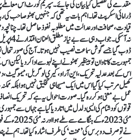
مقدمے کی تفصیل کیا بیان کی جائے۔ سپریم کورٹ اس معاملے پر 
ڈرامائی اسکرپٹ تھا۔ اہم بات یہ تھی کہ جنہیں بھٹو صاحب کی رہائی
قیادت، صحافت اور عدالت میں مطلوبہ نفوذ حاصل تھا۔ چنانچہ دھو
ڈوب گیا جسے گوش سماعت نصیب نہیں ہوتا۔ آج کی صورتحال 
جمہوریت کا تاوان تو بینظیر بھٹو نے اپنے لہو سے ادا کر دیا لیکن ا
اس کے بعد عدلیہ تحریک، این آر او، کیری لوگر بل، میمو گیٹ، 
کھیل مرتب کیا گیا اس میں ایک مسیحا ہی تخلیق نہیں ہوا بلکہ ممکنہ 
عمل بے معنی ہو کر رہ گیا۔ صورت احوال یہ ہے کہ تحریک انصاف
مئی 2023ء ک
نے تو صرف دو برس کی ’محنت ‘ کی طرف اشارہ کیا تھا۔ ہم نے 