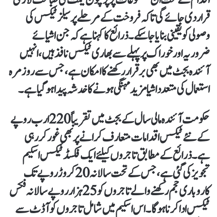
قرار دی جائے گی تاکہ فروخت کے مرحلے پر سیلز ٹیکس کی
وصولی کو یقینی بنایا جا سکے۔ذرائع کا کہنا ہے کہ جن اشیائے
ضروریہ اور خوراک پر پہلے سے بھاری ٹیکس نافذ ہیں، انہیں
آئندہ بجٹ میں بھی برقرار رکھنے کا امکان ہے، جس سے روزمرہ
استعمال کی متعدد اشیا مزید مہنگی ہونے کا خدشہ پیدا ہوگیا ہے۔
حکومت آئندہ مالی سال کے بجٹ میں تقریباً 220 ارب روپے
کے نئے ٹیکس اقدامات متعارف کرانے پر بھی غور کر رہی
ہے۔ ذرائع کے مطابق تاجروں کیلئے ایک فکسڈ ٹیکس اسکیم
تجویز کی گئی ہے، جس کے تحت سالانہ 20 کروڑ روپے تک
کاروباری حجم رکھنے والے تاجروں کو 25 ہزار روپے سالانہ فکس
ٹیکس ادا کرنا ہوگا۔ اس اسکیم میں شامل تاجروں کو آڈٹ سے