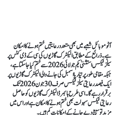
آٹو موبائل شعبے میں بھی متعدد رعایتیں ختم ہونے کا امکان
ہے۔ ذرائع کے مطابق الیکٹرک گاڑیوں کی سی کے ڈی کٹس پر
سیلز ٹیکس استثنیٰ یکم جولائی 2026 سے ختم کیا جا سکتا ہے،
جبکہ مقامی طور پر تیار یا اسمبل کی جانے والی الیکٹرک گاڑیوں پر
ایک فیصد رعایتی سیلز ٹیکس صرف 30 جون 2026 تک
برقرار رہے گا۔ اسی طرح ہائبرڈ الیکٹرک گاڑیوں کو حاصل
رعایتی ٹیکس سہولت بھی ختم ہونے کا امکان ہے اور اس میں
مزید توسیع دیے جانے کے امکانات کم ہیں۔