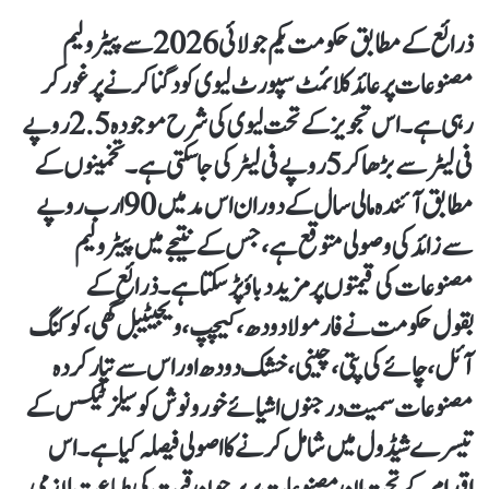
ذرائع کے مطابق حکومت یکم جولائی 2026 سے پیٹرولیم
مصنوعات پر عائد کلائمٹ سپورٹ لیوی کو دگنا کرنے پر غور کر
رہی ہے۔ اس تجویز کے تحت لیوی کی شرح موجودہ 2.5 روپے
فی لیٹر سے بڑھا کر 5 روپے فی لیٹر کی جا سکتی ہے۔ تخمینوں کے
مطابق آئندہ مالی سال کے دوران اس مد میں 90 ارب روپے
سے زائد کی وصولی متوقع ہے، جس کے نتیجے میں پیٹرولیم
مصنوعات کی قیمتوں پر مزید دباؤ پڑ سکتا ہے۔ ذرائع کے
بقول حکومت نے فارمولا دودھ، کیچپ، ویجیٹیبل گھی، کوکنگ
آئل، چائے کی پتی، چینی، خشک دودھ اور اس سے تیار کردہ
مصنوعات سمیت درجنوں اشیائے خورونوش کو سیلز ٹیکس کے
تیسرے شیڈول میں شامل کرنے کا اصولی فیصلہ کیا ہے۔ اس
اقدام کے تحت ان مصنوعات پر پرچون قیمت کی طباعت لازمی