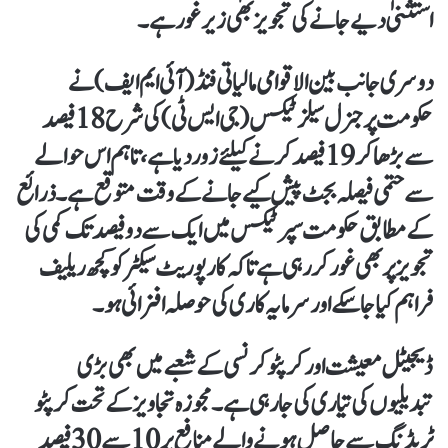
استثنیٰ دیے جانے کی تجویز بھی زیر غور ہے۔
دوسری جانب بین الاقوامی مالیاتی فنڈ (آئی ایم ایف) نے
حکومت پر جنرل سیلز ٹیکس (جی ایس ٹی) کی شرح 18 فیصد
سے بڑھا کر 19 فیصد کرنے کیلئے زور دیا ہے، تاہم اس حوالے
سے حتمی فیصلہ بجٹ پیش کیے جانے کے وقت متوقع ہے۔ذرائع
کے مطابق حکومت سپر ٹیکس میں ایک سے دو فیصد تک کمی کی
تجویز پر بھی غور کر رہی ہے تاکہ کارپوریٹ سیکٹر کو کچھ ریلیف
فراہم کیا جا سکے اور سرمایہ کاری کی حوصلہ افزائی ہو۔
ڈیجیٹل معیشت اور کرپٹو کرنسی کے شعبے میں بھی بڑی
تبدیلیوں کی تیاری کی جا رہی ہے۔ مجوزہ تجاویز کے تحت کرپٹو
ٹریڈنگ سے حاصل ہونے والے منافع پر 10 سے 30 فیصد