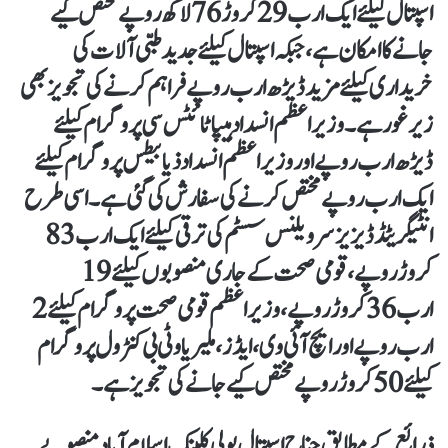
اسپتال کیلئے ایک ارب 29 کروڑ 76 لاکھ روپے مختص کیے
جانے کا امکان ہے، جبکہ اسپتال کیلئے جدید طبی آلات کی
خریداری کیلئے مزید ڈیڑھ ارب روپے فراہم کرنے کی تجویز بھی
زیر غور ہے۔ وزیراعظم انسداد ہیپاٹائٹس سی پروگرام کیلئے
ڈیڑھ ارب روپے اور وزیراعظم انسداد ذیابیطس پروگرام کیلئے
ایک ارب روپے مختص کرنے کی سفارش کی گئی ہے۔اسی طرح
انٹیگریٹڈ ڈیزیز سرویلنس سسٹم کی ترقی کیلئے ایک ارب 83
کروڑ روپے، قومی صحت کے جاری منصوبوں کیلئے 19
ارب 36 کروڑ روپے، وزیراعظم قومی صحت پروگرام کیلئے 2
ارب روپے اور ایچ آئی وی، ایڈز، ملیریا و ٹی بی کنٹرول پروگرام
کیلئے 50 کروڑ روپے مختص کیے جانے کی تجویز ہے۔
ذرائع کے مطابق جناح اسپتال پولی کلینک اسلام آباد منصوبے