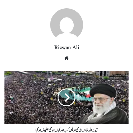
re
eg
ed
ail
tte
bo
ts
ra
In
r
ok
A
m
pp
Rizwan Ali
آیت اللہ خامنہ ای کی تدفین کب اور کہاں ہو گی؟ فیصلہ ہو گیا