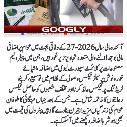
آئندہ مالی سال 2026-27 کے وفاقی بجٹ میں عوام پر اضافی
مالی بوجھ ڈالنے والی متعدد تجاویز زیر غور ہیں، جن میں پیٹرولیم
مصنوعات پر کلائمٹ سپورٹ لیوی میں اضافہ، اشیائے
خورونوش پر سیلز ٹیکس وصولی کے نظام میں توسیع، کرپٹو
ٹریڈنگ پر ٹیکس عائد کرنا اور مختلف شعبوں کو حاصل ٹیکس
رعایتوں کا خاتمہ شامل ہے۔ جس کے بعد جہاں مہنگائی کا طوفان
عوام کی زندگیاں مزید اجیرن بنا دے گا وہیں پٹرول کی قیمت میں
بھی ہوشربا اضافہ دیکھنے میں آ سکتا ہے۔