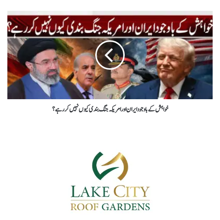
خواہش کے باوجود ایران اور امریکہ جنگ بندی کیوں نہیں کر رہے؟