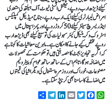
کیلئے ڈیڑھ ارب روپے، نیشنل انسٹی ٹیوٹ آف ہیلتھ کی متعدی
امراض لیبارٹری کیلئے ایک ارب روپے، جناح میڈیکل کمپلیکس
اینڈ ریسرچ سینٹر کیلئے 50 کروڑ روپے اور پمز اسپتال میں
اسٹروک و کریٹیکل کیئر سہولیات کی توسیع کیلئے بھی ڈیڑھ ارب
روپے مختص کیے جانے کا امکان ہے۔ماہرین معاشیات کا کہنا ہے
کہ اگر یہ تجاویز بجٹ کا حصہ بنتی ہیں تو حکومت کے محصولات
میں اضافہ ہوگا، تاہم اس کے ساتھ ساتھ عوام کو پیٹرولیم
مصنوعات، خوراک اور روزمرہ استعمال کی دیگر اشیا کی قیمتوں
میں اضافے کا سامنا بھی کرنا پڑ سکتا ہے۔
S
T
Li
E
T
Fa
W
ha
el
nk
m
wi
ce
ha