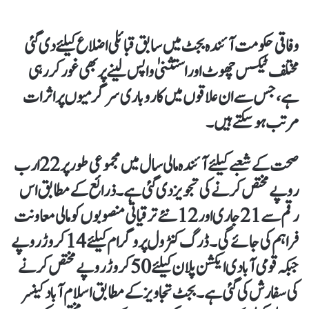
وفاقی حکومت آئندہ بجٹ میں سابق قبائلی اضلاع کیلئے دی گئی
مختلف ٹیکس چھوٹ اور استثنیٰ واپس لینے پر بھی غور کر رہی
ہے، جس سے ان علاقوں میں کاروباری سرگرمیوں پر اثرات
مرتب ہو سکتے ہیں۔
صحت کے شعبے کیلئے آئندہ مالی سال میں مجموعی طور پر 22 ارب
روپے مختص کرنے کی تجویز دی گئی ہے۔ ذرائع کے مطابق اس
رقم سے 21 جاری اور 12 نئے ترقیاتی منصوبوں کو مالی معاونت
فراہم کی جائے گی۔ ڈرگ کنٹرول پروگرام کیلئے 14 کروڑ روپے
جبکہ قومی آبادی ایکشن پلان کیلئے 50 کروڑ روپے مختص کرنے
کی سفارش کی گئی ہے۔بجٹ تجاویز کے مطابق اسلام آباد کینسر