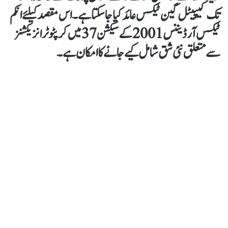
تک کیپیٹل گین ٹیکس عائد کیا جا سکتا ہے۔ اس مقصد کیلئے انکم
ٹیکس آرڈیننس 2001 کے سیکشن 37 میں کرپٹو ٹرانزیکشنز
سے متعلق نئی شق شامل کیے جانے کا امکان ہے۔