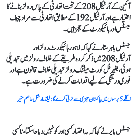
آئین کے آرٹیکل 208 کے تحت اتھارٹی کے پاس رولز بنانےکا
اختیار ہےاور آرٹیکل 192 کے مطابق اتھارٹی سے مراد چیف
جسٹس اور ہائیکورٹ کے ججز ہیں۔
جسٹس باہر ستار نےکہا کہ لاہورہائیکورٹ رولز اور
آرٹیکل 208 میں ذکرکردہ طریقے کےخلاف رولز میں تبدیلی
ہوئی، بغیر فل کورٹ میٹنگ رولز تبدیلی خلاف قانون ہے اور
فوری درستگی کے لیے اقدامات کرنے کی ضرورت ہے۔
اگلے 5 برسوں میں پاکستان تیزی سے ترقی کرے گا : فیلڈ مارشل عاصم منیر
جسٹس بابر نےکہا کہ یہ اختیار کسی اورکو نہیں دیا جا سکتا، نا کسی