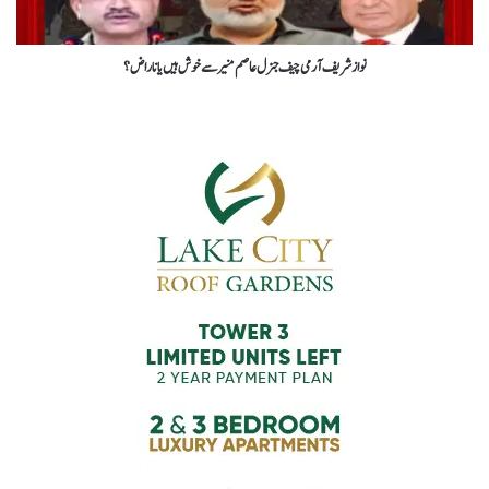
نواز شریف آرمی چیف جنرل عاصم منیر سے خوش ہیں یا ناراض ؟