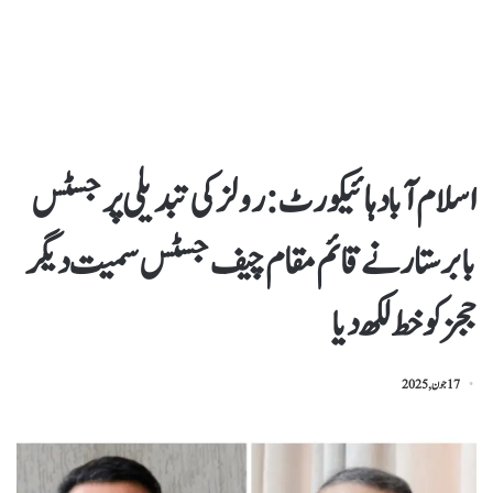
اسلام آباد ہائیکورٹ : رولز کی تبدیلی پر جسٹس
بابر ستار نے قائم مقام چیف جسٹس سمیت دیگر
ججز کو خط لکھ دیا
17 جون, 2025