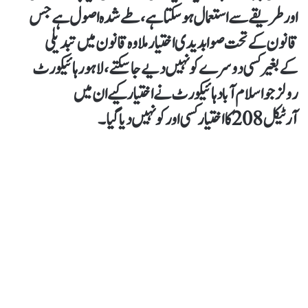
اورطریقے سے استعمال ہو سکتا ہے، طے شدہ اصول ہے جس
قانون کےتحت صوابدیدی اختیارملا وہ قانون میں تبدیلی
کےبغیرکسی دوسرے کونہیں دیےجاسکتے، لاہورہائیکورٹ
رولز جو اسلام آباد ہائیکورٹ نےاختیار کیے ان میں
آرٹیکل 208 کا اختیارکسی اورکو نہیں دیاگیا۔