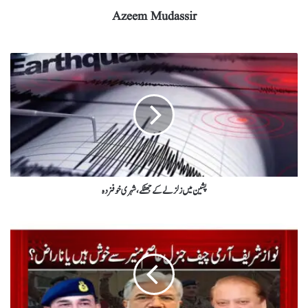
Azeem Mudassir
پشین میں زلزلے کے جھٹکے ، شہری خوفزدہ