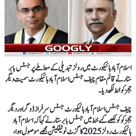
اسلام آباد ہائیکورٹ میں رولز تبدیلی کےمعاملے پرجسٹس بابر
ستار نے قائم مقام چیف جسٹس اسلام آباد ہائیکورٹ سمیت دیگر
ججز کوخط لکھ دیا۔
چیف جسٹس اسلام آباد ہائیکورٹ جسٹس سرفراز ڈوگر اور دیگر
ججز کو کو لکھے گئے خط میں جسٹس بابر ستار نے کہا کہ اسلام آباد
ہائیکورٹ رولز 2025 کا گزٹ نوٹیفکیشن مجھے موصول ہوا،