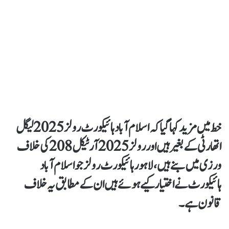
خط میں مزید کہا گیاکہ اسلام آباد ہائیکورٹ رولز2025 لیگل
اتھارٹی کے بغیر ہیں اور رولز 2025 آرٹیکل 208 کی خلاف
ورزی میں بنے ہیں،لاہورہائیکورٹ رولز جو اسلام آباد
ہائیکورٹ نے اختیارکیے ہوئے ہیں ان کے مطابق یہ خلاف
قانون ہے۔