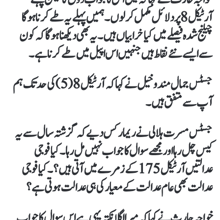
آرٹیکل 8 پر دلائل مکمل کرلوں۔ہمیں پہلے یہ طے کرنا ہوگا
چیلنج شدہ فیصلے میں کیا خرابیاں ہیں۔ یہ بھی دیکھنا ہوگا کہ کون
سے ایسے نئے نقاط ہیں جنہیں اس اپیل میں طے کرنا ہے۔
جسٹس جمال مندوخیل نے کہاکہ آرٹیکل 8(5) کی حد تک ہم
آپ سے متفق ہیں۔
جسٹس مسرت ہلالی نے ریمارکس دیےکہ گزشتہ سال سے یہ
کیس چل رہا اور مجھے سوال کا جواب نہیں مل رہا۔کیا فوجی
عدالتیں آرٹیکل 175 کے زمرے میں آتی ہیں؟۔کیا فوجی
عدالت بھی عام عدالت کےمعیار کی ہی عدالت ہوتی ہے؟
خواجہ حارث نے کہاکہ میرا اگلا نکتہ یہی ہے اس سوال کا جواب