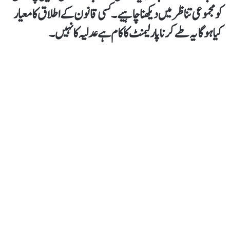
کو مجموعی تناظر میں دیکھنا چاہیے۔کسی قانون کے اطلاق کا معیار
کیا ہوگا یہ طےکرنا پارلیمنٹ کا کام ہے عدلیہ کا نہیں۔