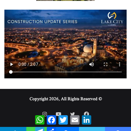
© Copyright 2026, All Rights Reserved
WhatsApp
Facebook
Twitter
Email
LinkedIn
Telegram
Share