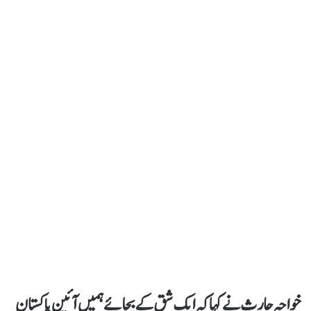
خواجہ حارث نے کہاکہ ایک شق کے بجائے ہمیں آئین پاکستان