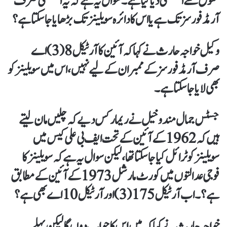
حقوق سے استثنیٰ دیا گیا ہے۔ سوال یہ ہےکہ یہ استثنیٰ صرف
آرمڈ فورسز تک ہے یا اس کا دائرہ سویلینز تک بڑھایا جا سکتا ہے؟
وکیل خواجہ حارث نے کہاکہ آئین کا آرٹیکل 8(3) اے
صرف آرمڈ فورسز کے ممبران کےلیے نہیں،اس میں سویلینز کو
بھی لایا جا سکتا ہے۔
جسٹس جمال مندوخیل نے ریمارکس دیےکہ چلیں مان لیتے
ہیں کہ 1962 کے آئین کے تحت ایف بی علی کیس میں
سویلینز کو ٹرائل کیا جا سکتا تھا،لیکن سوال یہ ہےکہ سویلینز کا
فوجی عدالتوں میں کورٹ مارشل 1973 کے آئین کے مطابق
ہے؟۔اب آرٹیکل 175(3) اور آرٹیکل 10 اےبھی ہے ؟
خواجہ حارث نے کہاکہ میں اس کا جواب دوں گا لیکن پہلے