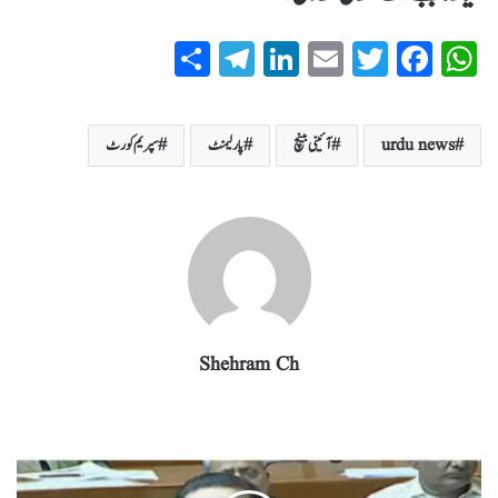
S
T
Li
E
T
Fa
W
ha
el
nk
m
wi
ce
ha
re
eg
ed
ail
tte
bo
ts
urdu news
آئینی بینچ
پارلیمنٹ
سپریم کورٹ
ra
In
r
ok
A
m
pp
Shehram Ch