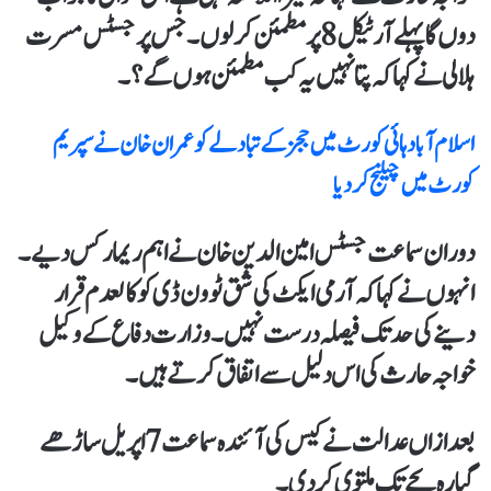
دوں گا پہلے آرٹیکل 8 پر مطمئن کرلوں۔جس پر جسٹس مسرت
ہلالی نے کہاکہ پتا نہیں یہ کب مطمئن ہوں گے؟۔
اسلام آباد ہائی کورٹ میں ججز کے تبادلے کو عمران خان نے سپریم
کورٹ میں چیلنج کر دیا
دوران سماعت جسٹس امین الدین خان نے اہم ریمارکس دیے۔
انہوں نے کہاکہ آرمی ایکٹ کی شق ٹو ون ڈی کو کالعدم قرار
دینےکی حد تک فیصلہ درست نہیں۔ وزارت دفاع کےوکیل
خواجہ حارث کی اس دلیل سے اتفاق کرتے ہیں۔
بعدازاں عدالت نے کیس کی آئندہ سماعت 7 اپریل ساڑھے
گیارہ بجے تک ملتوی کر دی۔