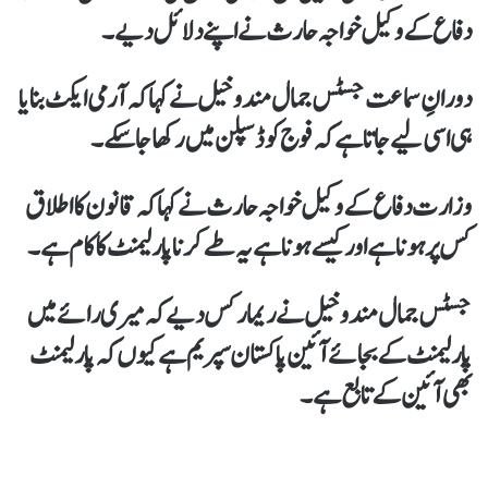
دفاع کے وکیل خواجہ حارث نے اپنے دلائل دیے۔
دورانِ سماعت جسٹس جمال مندوخیل نے کہاکہ آرمی ایکٹ بنایا
ہی اسی لیے جاتا ہےکہ فوج کو ڈسپلن میں رکھا جاسکے۔
وزارت دفاع کے وکیل خواجہ حارث نے کہاکہ قانون کا اطلاق
کس پر ہونا ہے اور کیسے ہونا ہے یہ طے کرنا پارلیمنٹ کا کام ہے۔
جسٹس جمال مندوخیل نے ریمارکس دیےکہ میری رائے میں
پارلیمنٹ کے بجائے آئین پاکستان سپریم ہے کیوں کہ پارلیمنٹ
بھی آئین کےتابع ہے۔