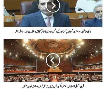
عالمی طاقتیں، دہشت گرد اور پاکستان کے دشمن ہماری نااتفاقی کا فائدہ اٹھارہے ہیں: بلاول بھٹو
قومی اسمبلی کا اجلاس : جعفر ایکسپریس حملے پرمذمتی قرارداد متفقہ طور پر منظور