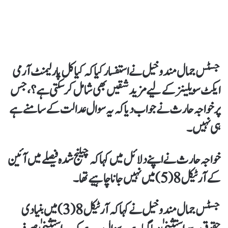
جسٹس جمال مندوخیل نے استفسار کیاکہ کیا کل پارلیمنٹ آرمی
ایکٹ سویلینز کےلیے مزید شقیں بھی شامل کرسکتی ہے؟، جس
پر خواجہ حارث نے جواب دیاکہ یہ سوال عدالت کے سامنے ہے
ہی نہیں۔
خواجہ حارث نے اپنے دلائل میں کہاکہ چیلنج شدہ فیصلے میں آئین
کے آرٹیکل 8(5) میں نہیں جانا چاہیےتھا۔
جسٹس جمال مندوخیل نے کہاکہ آرٹیکل 8(3) میں بنیادی