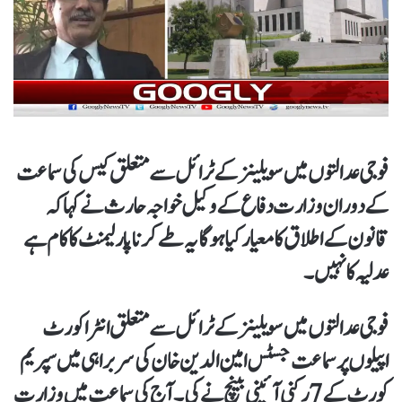
فوجی عدالتوں میں سویلینز کے ٹرائل سے متعلق کیس کی سماعت
کے دوران وزارت دفاع کے وکیل خواجہ حارث نے کہاکہ
قانون کے اطلاق کا معیار کیا ہوگا یہ طےکرنا پارلیمنٹ کا کام ہے
عدلیہ کا نہیں۔
فوجی عدالتوں میں سویلینز کے ٹرائل سے متعلق انٹرا کورٹ
اپیلوں پر سماعت جسٹس امین الدین خان کی سربراہی میں سپریم
کورٹ کے 7 رکنی آئینی بینچ نے کی۔ آج کی سماعت میں وزارت