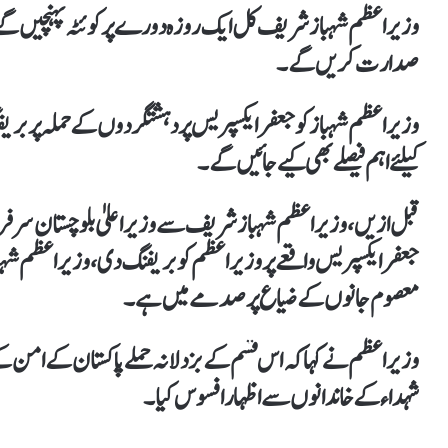
وزیراعظم شہباز شریف کل ایک روزہ دورے پر کوئٹہ پہنچیں گے، 
صدارت کریں گے۔
وزیراعظم شہباز کوجعفر ایکسپریس پر دہشتگردوں کے حملہ پر ب
کیلئےاہم فیصلے بھی کیے جائیں گے۔
قبل ازیں، وزیراعظم شہباز شریف سے وزیر اعلیٰ بلوچستان سرفراز ب
جعفر ایکسپریس واقعے پر وزیراعظم کو بریفنگ دی، وزیراعظم شہباز 
معصوم جانوں کے ضیاع پر صدمے میں ہے۔
وزیراعظم نے کہا کہ اس قسم کے بزدلانہ حملے پاکستان کے امن 
شہداء کے خاندانوں سے اظہار افسوس کیا۔