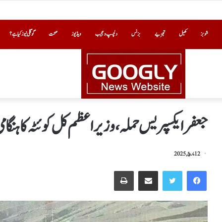
شوبز
کھیل
تجزیے
بزنس
دلچسپ و عجیب
ویڈیوز
صحت
گوگلی نیوز کیا ہے؟
جعفر ایکسپریس حملہ،وزیراعظم کل کوئٹہ کاہنگام
12 مارچ, 2025