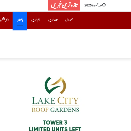
تازہ ترین خبریں
جمعہ, اگست 7 2026
صفحہ اول
تازہ خبریں
اہم خبریں
پاکستان
انٹرنیشنل