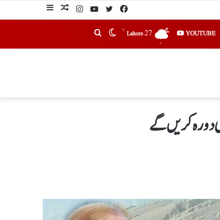
℃
27
YOUTUBE
Lahore
ی دورہ کریں گے