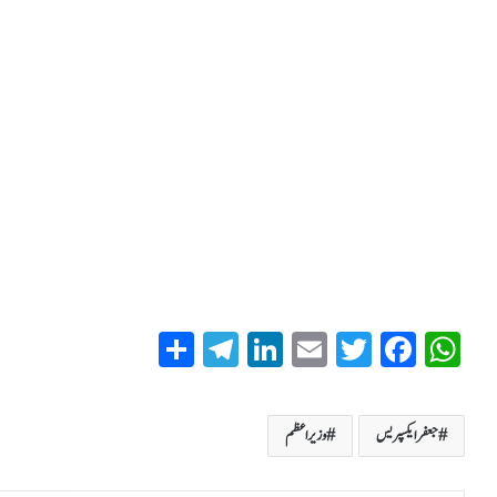
S
T
Li
E
T
Fa
W
ha
el
nk
m
wi
ce
ha
re
eg
ed
ail
tte
bo
ts
جعفر ایکسپریس
وزیراعظم
ra
In
r
ok
A
m
pp