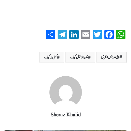
S
T
Li
E
T
Fa
W
ha
el
nk
m
wi
ce
ha
re
eg
ed
ail
tte
bo
ts
بالی ووڈ میں انٹری
بہن ازابیل کیف
کترینہ کیف
ra
In
r
ok
A
m
pp
Sheraz Khalid