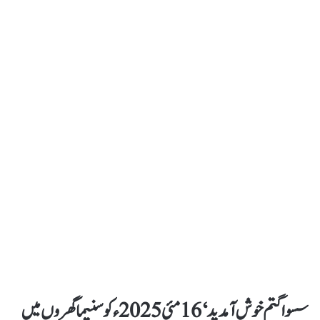
سسواگتم خوش آمدید‘ 16 مئی 2025ء کو سنیما گھروں میں