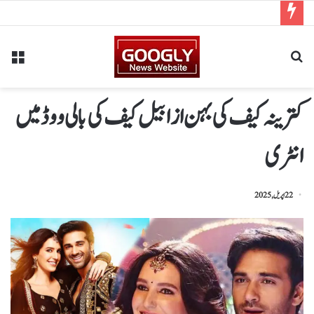
کترینہ کیف کی بہن ازابیل کیف کی بالی ووڈ میں
انٹری
22 اپریل, 2025