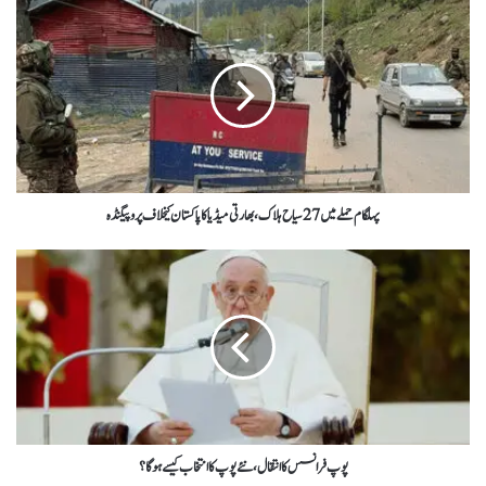
پہلگام حملے میں 27سیاح ہلاک ،بھارتی میڈیاکاپاکستان کیخلاف پروپیگنڈہ
پوپ فرانسس کاانتقال،نئے پوپ کا انتخاب کیسے ہوگا؟