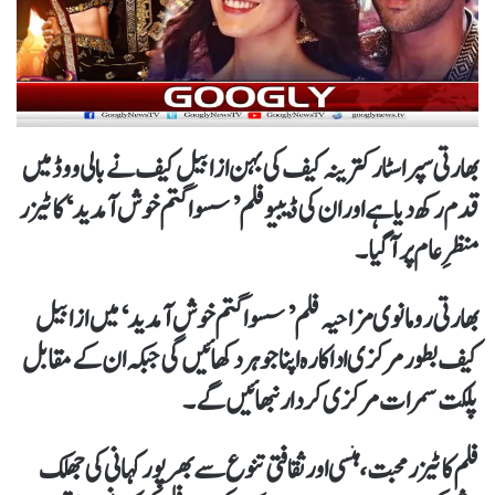
بھارتی سپر اسٹار کترینہ کیف کی بہن ازابیل کیف نے بالی ووڈ میں
قدم رکھ دیا ہے اور ان کی ڈیبیو فلم ’سسواگتم خوش آمدید‘ کا ٹیزر
منظرِ عام پر آ گیا ۔
بھارتی رومانوی مزاحیہ فلم ’سسواگتم خوش آمدید‘ میں ازابیل
کیف بطور مرکزی اداکارہ اپنا جوہر دکھائیں گی جبکہ ان کے مقابل
پلکت سمرات مرکزی کردار نبھائیں گے۔
فلم کا ٹیزر محبت، ہنسی اور ثقافتی تنوع سے بھرپور کہانی کی جھلک