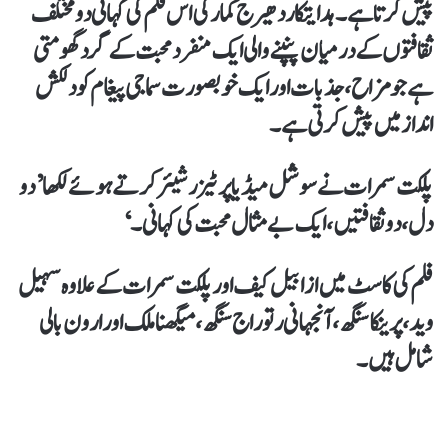
پیش کرتا ہے۔ہدایتکار دھیرج کمار کی اس فلم کی کہانی دو مختلف
ثقافتوں کے درمیان پنپنے والی ایک منفرد محبت کے گرد گھومتی
ہے جو مزاح، جذبات اور ایک خوبصورت سماجی پیغام کو دلکش
انداز میں پیش کرتی ہے۔
پلکت سمرات نے سوشل میڈیا پر ٹیزر شیئر کرتے ہوئے لکھا ’ دو
دل، دو ثقافتیں، ایک بے مثال محبت کی کہانی۔ ‘
فلم کی کاسٹ میں ازابیل کیف اور پلکت سمرات کے علاوہ سہیل
وید، پرینکا سنگھ، آنجہانی رتوراج سنگھ، میگھنا ملک اور ارون بالی
شامل ہیں۔