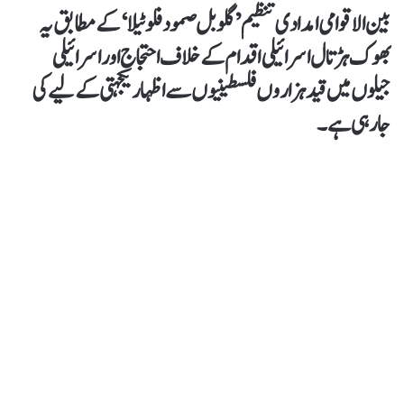
بین الاقوامی امدادی تنظیم ’گلوبل صمود فلوٹیلا‘ کے مطابق یہ
بھوک ہڑتال اسرائیلی اقدام کےخلاف احتجاج اور اسرائیلی
جیلوں میں قید ہزاروں فلسطینیوں سے اظہار یکجہتی کےلیے کی
جارہی ہے۔