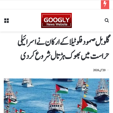
گلوبل صمود فلوٹیلا کے ارکان نے اسرائیلی
حراست میں بھوک ہڑتال شروع کردی
20 مئی, 2026