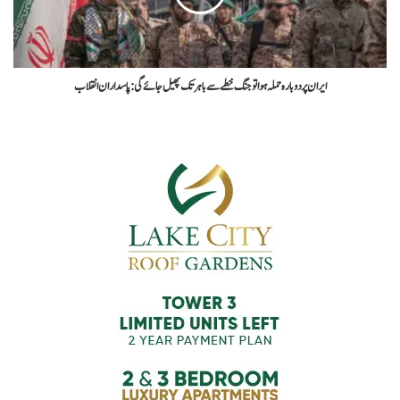
ایران پر دوبارہ حملہ ہوا تو جنگ خطے سے باہر تک پھیل جائے گی : پاسداران انقلاب