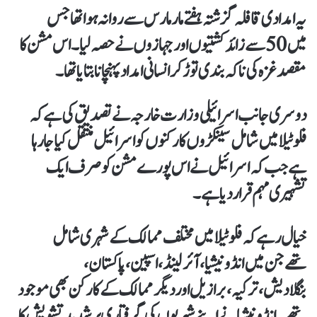
یہ امدادی قافلہ گزشتہ ہفتے مارمارس سے روانہ ہوا تھاجس
میں 50 سے زائد کشتیوں اور جہازوں نے حصہ لیا۔اس مشن کا
مقصد غزہ کی ناکہ بندی توڑکر انسانی امداد پہنچانا بتایا تھا ۔
دوسری جانب اسرائیلی وزارت خارجہ نےتصدیق کی ہےکہ
فلوٹیلا میں شامل سینکڑوں کارکنوں کو اسرائیل منتقل کیا جارہا
ہے جب کہ اسرائیل نے اس پورے مشن کو صرف ایک
تشہیری مہم قراردیا ہے۔
خیال رہے کہ فلوٹیلا میں مختلف ممالک کے شہری شامل
تھےجن میں انڈونیشیا، آئرلینڈ،اسپین، پاکستان،
بنگلادیش،ترکیہ، برازیل اور دیگر ممالک کے کارکن بھی موجود
تھے۔انڈونیشیا نے اپنے شہریوں کی گرفتاری پر شدید تشویش کا