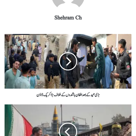
Shehram Ch
بڑی عید کے بعد افغان باشندوں کے خلاف بڑا کریک ڈاؤن