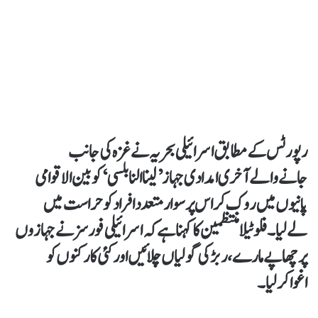
رپورٹس کے مطابق اسرائیلی بحریہ نے غزہ کی جانب
جانےوالے آخری امدادی جہاز ’لینا النابلسی‘ کو بین الاقوامی
پانیوں میں روک کر اس پر سوار متعدد افراد کو حراست میں
لےلیا۔فلوٹیلا منتظمین کا کہنا ہےکہ اسرائیلی فورسز نے جہازوں
پر چھاپےمارے،ربڑ کی گولیاں چلائیں اور کئی کارکنوں کو
اغوا کرلیا۔