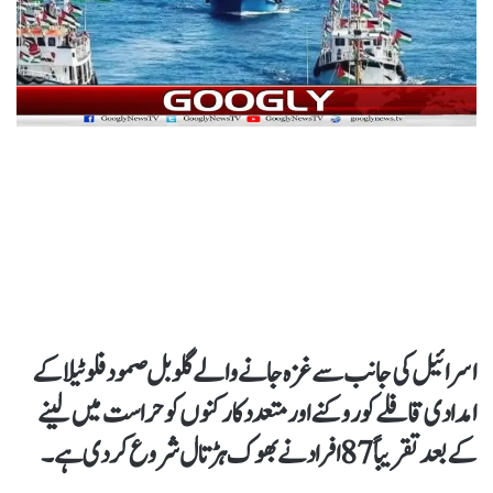
اسرائیل کی جانب سے غزہ جانے والے گلوبل صمود فلوٹیلا کے
امدادی قافلے کو روکنے اور متعدد کارکنوں کو حراست میں لینے
کے بعد تقریباً 87 افراد نے بھوک ہڑتال شروع کردی ہے۔