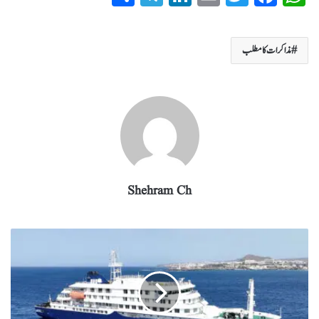
ha
el
nk
m
wi
ce
ha
re
eg
ed
ail
tte
bo
ts
مذاکرات کا مطلب
ra
In
r
ok
A
m
pp
Shehram Ch