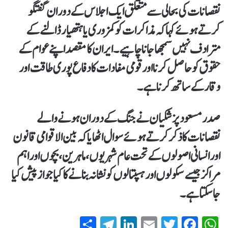
نقصانات کی بحالی سے متعلق ایک اجلاس کے دوران گفتگو
کرتےہوئے کہاکہ مذاکرات کو کمزوری یا ہتھیار ڈالنے کے
مترادف نہیں سمجھا جانا چاہیے۔ایران کا مقصد اپنے عوام کے
حقوق کو حاصل کرنا اور قومی مفادات کا دفاع پوری طاقت اور
وقار کے ساتھ کرنا ہے۔
صدر مسعود پزشکیان نے جنگ کے دوران ہونے والے
نقصانات کا ذکر کرتےہوئے سوال اٹھایاکہ بین الاقوامی قانون
اور انسانی اصولوں کےتحت عام شہریوں، ماہرین، بچوں اور اہم
مراکز جیسے سکولوں اور ہسپتالوں کو نشانہ بنانے کا کیا جواز پیش کیا
جاسکتا ہے۔
S
T
Li
E
T
Fa
W