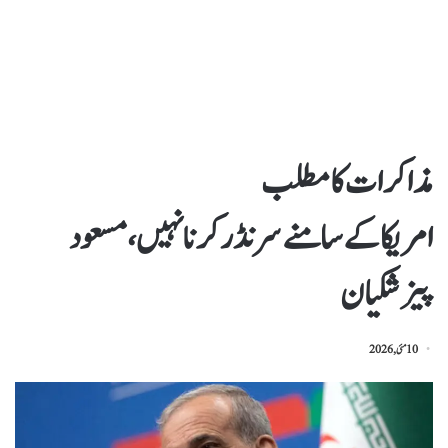
مذاکرات کا مطلب
امریکاکےسامنےسرنڈرکرنانہیں،مسعود
پیزشکیان
10 مئی, 2026