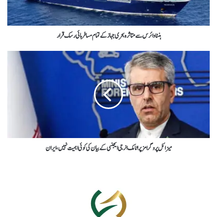
ہنٹا وائرس سے متاثرہ بحری جہاز کے تمام مسافر ہائی رسک قرار
میزائل پروگرامزپراٹامک انرجی ایجنسی کے بیان کی کوئی اہمیت نہیں،ایران