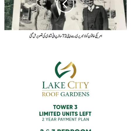
امریکی خاتون کو لائبریری سے اپنی 72سالہ پرانی شادی کی تصویرمل گئی