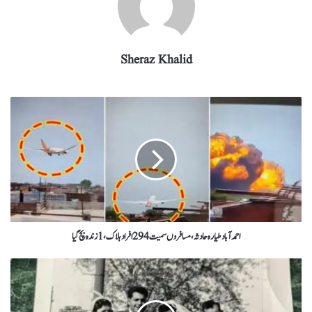
Sheraz Khalid
احمدآبادطیارہ حادثہ،مسافروں سمیت 294افرادہلاک،1زندہ بچ گیا