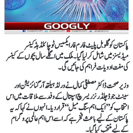
پاکستان کو گلوبل پلیٹ فارم فار ایکسیس ٹو چائلڈ ہُڈ کینسر
میڈیسنزمیں شامل کرلیاگیا۔ ملک میں اگلے سال بچوں کے کینسر
کی مفت ادویات فراہم کی جائیں گی۔
وزیر صحت ڈاکٹر مصطفیٰ کمال نے ورلڈ ہیلتھ آرگنائزیشن اور
سینٹ جوڈ چلڈرنز ریسرچ اسپتال کے وفد سے ملاقات میں اس
انتخاب کو ’’ایک اہم سنگ میل‘‘ قرار دیا۔ انہوں نے کہا کہ یہ
پاکستان کےلیے باعث فخر ہے کہ اسے اس اہم عالمی پروگرام
کے لیے منتخب کیا گیا۔