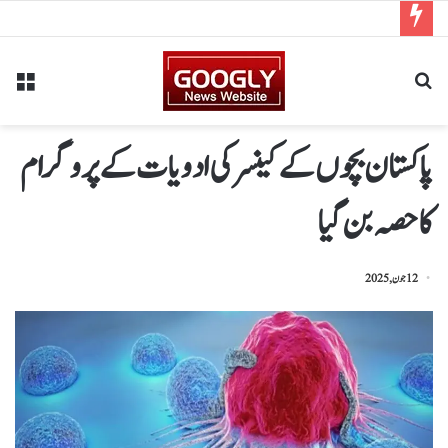
پاکستان بچوں کے کینسر کی ادویات کے پروگرام
کا حصہ بن گیا
12 جون, 2025