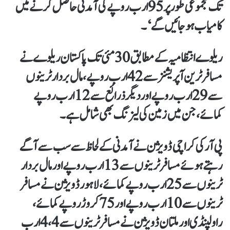
تک مجموعی طور پر 95 ارب روپے کی آمدنی حاصل کرنے میں
کامیاب ہو جائیں گے‘۔
ریلوے انتظامیہ کے مطابق 30 مئی تک پاکستان ریلوے نے
مسافر ٹرین آپریشنز سے 42 ارب روپے، مال بردار ٹرینوں
سے 29 ارب روپے اور دیگر ذرائع سے 12 ارب روپے
کمائے، جن میں زمین کی لیزنگ بھی شامل ہے۔
پی آر کی کراچی ڈویژن نے آمدنی کے لحاظ سے سب سے آگے
رہتے ہوئے مسافر ٹرینوں سے 13 ارب روپے اور مال بردار
ٹرینوں سے 25 ارب روپے کمائے، لاہور ڈویژن نے مسافر
ٹرینوں سے 10 ارب روپے اور 75 کروڑ روپے کمائے،
راولپنڈی اور ملتان ڈویژن نے مسافر ٹرینوں سے 4، 4 ارب