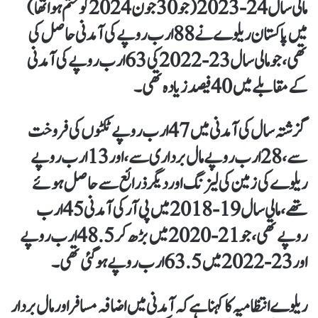
مالی سال 24-2023 (جو 30 جون 2024 کو ختم ہوا تھا)
میں پاکستان ریلوے نے 88 ارب روپے کی آمدنی حاصل کی
تھی، جو مالی سال 23-2022 کی 63 ارب روپےکی آمدنی
کےمقابلے میں 40 فیصد زیادہ تھی۔
گزشتہ سال کی آمدنی میں 47 ارب روپے ٹکٹوں کی فروخت
سے، 28 ارب روپے مال برداری سے،اور 13 ارب روپے
ریلوے کی زمین کی لیزنگ اور دیگر ذرائع سے حاصل ہوئے
تھے، مالی سال 19-2018 میں پی آرکی آمدنی 45 ارب
روپے تھی، جو 21-2020 میں بڑھ کر 48.5 ارب روپے
اور 23-2022 میں 63.5 ارب روپے ہو گئی تھی۔
ریلوے انتظامیہ کا کہنا ہےکہ آمدنی میں اضافہ مسافر اورمال بردار