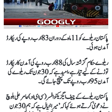
پاکستان ریلوے کو 11 ماہ کے دوران 83 ارب روپے کی ریکارڈ
آمدن ہوئی۔
ریلوے حکام گزشتہ سال کی 88 ارب روپے کی آمدن کا ریکارڈ
توڑنے کے لیے تیار ہے، امید ہے کہ 30 جون تک ریلوے کی
آمدن 95 ارب روپے تک پہنچ جائے گی۔
پاکستان ریلوے کے چیف ایگزیکٹو افسر (سی ای او) عامر علی بلوچ
نے دعویٰ کرتے ہوئے کہا کہ ’میرا خیال ہے کہ ہم 30 جون