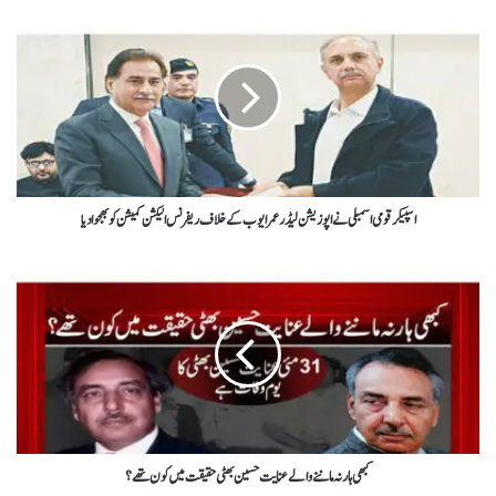
اسپیکر قومی اسمبلی نے اپوزیشن لیڈر عمر ایوب کےخلاف ریفرنس الیکشن کمیشن کو بھجوا دیا
کبھی ہار نہ ماننے والے عنایت حسین بھٹی حقیقت میں کون تھے؟