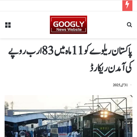
پاکستان ریلوے کو 11 ماہ میں 83 ارب روپے
کی آمدن ریکارڈ
31 مئی, 2025