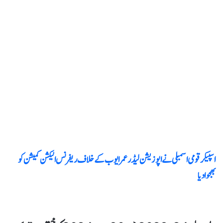
اسپیکر قومی اسمبلی نے اپوزیشن لیڈر عمر ایوب کےخلاف ریفرنس الیکشن کمیشن کو
بھجوا دیا