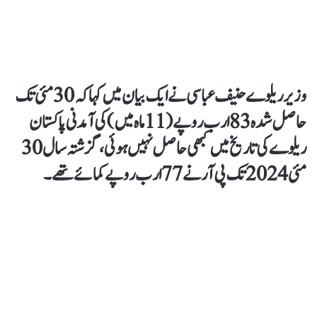
وزیر ریلوےحنیف عباسی نے ایک بیان میں کہا کہ 30 مئی تک
حاصل شدہ 83 ارب روپے (11 ماہ میں) کی آمدنی پاکستان
ریلوے کی تاریخ میں کبھی حاصل نہیں ہوئی، گزشتہ سال 30
مئی 2024 تک پی آر نے 77 ارب روپے کمائے تھے۔