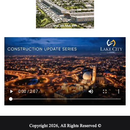
© Copyright 2026, All Rights Reserved