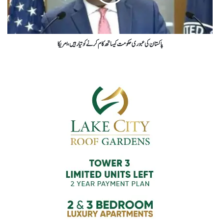
پاکستان کی عبوری حکومت کیساتھ کام کرنے کو تیار ہیں، امریکا