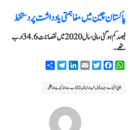
پاکستان چین میں مفاہمتی یادداشت پر دستخط
فیصد کم ہو گئی، مالی سال 2020 میں نقصانات 34.6 ارب
تھے۔
S
T
Li
E
T
Fa
W
ha
el
nk
m
wi
ce
ha
re
eg
ed
ail
tte
bo
ts
پی آئی اے،جیٹ فیول خریداری میں 22 ارب سے زائد کی بے ضابطگی
ra
In
r
ok
A
m
pp