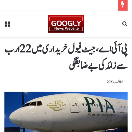
پی آئی اے،جیٹ فیول خریداری میں 22 ارب
سے زائد کی بے ضابطگی
16 اگست, 2023