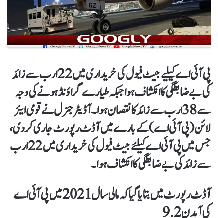
پی آئی اے کیلیے جیٹ فیول کی خریداری میں 22ارب سے زائد
کی بے ضابطگی کا انکشاف ہوا جبکہ طیارے گراؤنڈ ہونے کی وجہ
سے 38ارب سے زائد کا نقصان ہوا۔آڈیٹر جنرل نے قومی ایئر
لائن(پی آئی اے)کے بارے میں آڈٹ رپورٹ جاری کردی ،
جس میں پی آئی اے کیلئے جیٹ فیول کی خریداری میں 22 ارب
سے زائد کی بے ضابطگی کا انکشاف ہوا۔
آڈٹ رپورٹ میں بتایا گیا کہ مالی سال 2021 میں پی آئی اے
کی آمدن 9.2