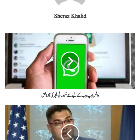
Sheraz Khalid
واٹس ایپ ویب کے لیے نئے سکیورٹی فیچر کی آزمائش