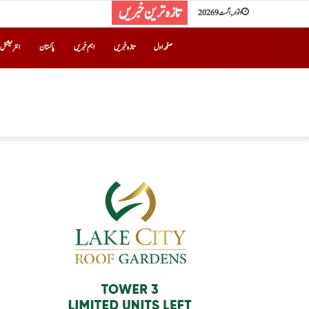
تازہ ترین خبریں
اتوار, اگست 9 2026
صفحہ اول
تازہ خبریں
اہم خبریں
پاکستان
انٹرنیشنل