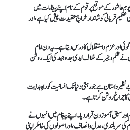
 عاشور کے موقع پر قوم کے نام اپنے پیغامات میں
 عظیم قربانی کو شاندار خراجِ عقیدت پیش کیا ہے، اور
گوئی اور عزم و استقلال کا درس دیتا ہے۔ یہ دن امام
ہوں نے ظلم و جبر کے خلاف ابدی جدوجہد کی ایک روشن
بے نظیر داستان ہے جو رہتی دنیا تک انسانیت کو راہِ ہدایت
 کا چراغ روشن کرتا ہے۔
 اور سبق آموز دن قرار دیا۔ اپنے پیغام میں انہوں نے
م کی سربلندی، عدل و انصاف، اور اصولوں کی خاطر اپنی