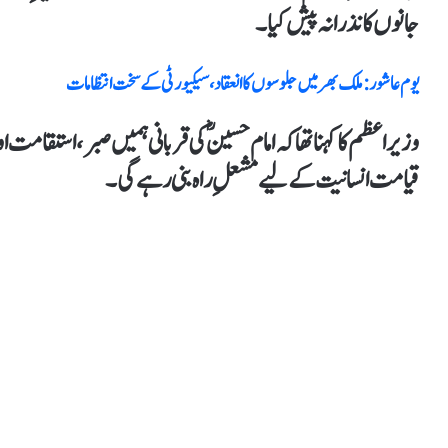
جانوں کا نذرانہ پیش کیا۔
یوم عاشور: ملک بھر میں جلوسوں کا انعقاد، سیکیورٹی کے سخت انتظامات
وزیراعظم کا کہنا تھا کہ امام حسینؓ کی قربانی ہمیں صبر، استقامت 
قیامت انسانیت کے لیے مشعلِ راہ بنی رہے گی۔