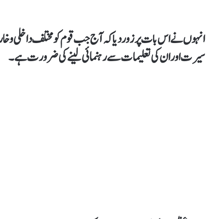
انہوں نے اس بات پر زور دیا کہ آج جب قوم کو مختلف داخلی و خارج
سیرت اور ان کی تعلیمات سے رہنمائی لینے کی ضرورت ہے۔