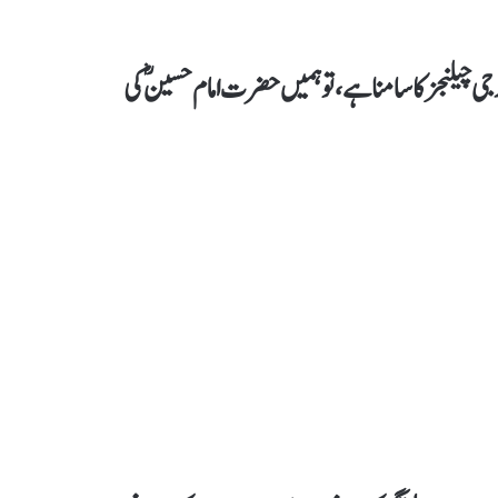
ی چیلنجز کا سامنا ہے، تو ہمیں حضرت امام حسینؓ کی