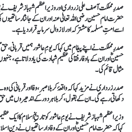
صدرِ مملکت آصف علی زرداری اور وزیراعظم شہباز شریف نے یومِ
حضرت امام حسین رضی اللہ تعالیٰ عنہ اور ان کے جانثار ساتھیوں کی
اسے امتِ مسلمہ کا مشترکہ اور لازوال سرمایہ قرار دیا ہے۔
صدرِ مملکت نے اپنے پیغام میں کہا کہ یومِ عاشور ہمیں قربانی، حق 
حسینؓ اور ان کے باوفا رفقا کی عظیم شہادت کی یاد دلاتا ہے، جن
مثال قائم کی۔
صدر زرداری نے مزید کہا کہ واقعۂ کربلا صبر، وفا اور قربانی کی وہ 
دکھاتی رہے گی۔ ان کے بقول، کربلا ہر دور کے اندھیروں میں حق
وزیراعظم شہباز شریف نے یومِ عاشور کو تاریخِ اسلام کا ایک عظیم
کہا کہ حضرت امام حسینؓ اور ان کے وفادار ساتھیوں نے دینِ اسلا