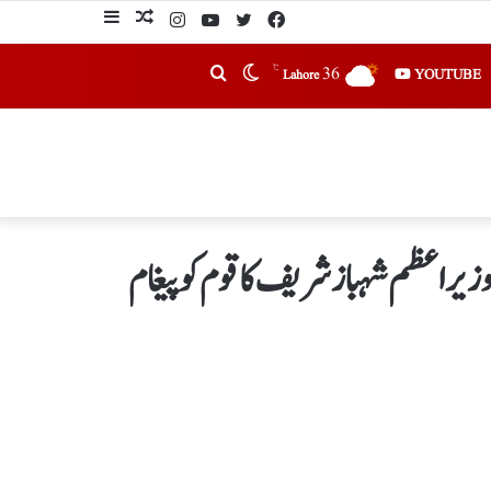
℃
36
YOUTUBE
Lahore
زیراعظم شہباز شریف کا قوم کو پیغام