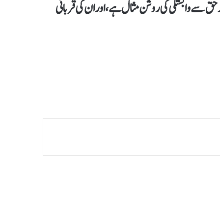
 حق سے وابستگی کی روشن مثال ہے، اور ان کی قربانی