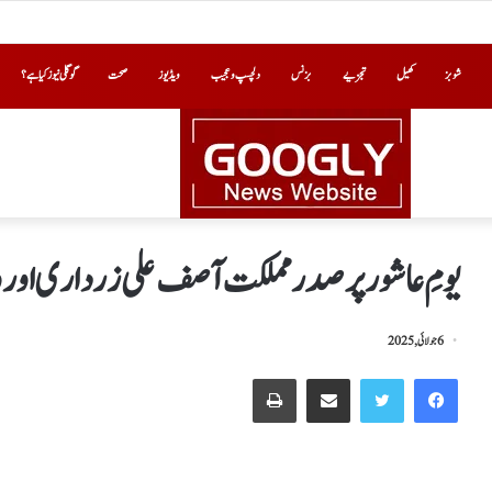
شوبز
کھیل
تجزیے
بزنس
دلچسپ و عجیب
ویڈیوز
صحت
گوگلی نیوز کیا ہے؟
یومِ عاشور پر صدر مملکت آصف علی زرداری اور و
6 جولائی, 2025