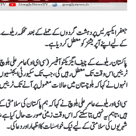
جعفر ایکسپریس پر دہشت گردوں کے حملے کےبعد محکمہ ریلوے نے
کےلیے اپنے آپریشنز کو معطل کردیا ہے۔
پاکستان ریلوے کے چیف ایگزیکٹو آفیسر (سی ای او) عامر علی بلوچ ن
ٹرینیں اس وقت تک معطل رہیں گی، جب تک سکیورٹی ایجنسیوں
انہوں نے کہاکہ بلوچستان میں حالات معمول پر آنےتک ٹرینیں 
سی ای او ریلوے عامر علی بلوچ نے کہاکہ ہم پاکستان کی سلامت
ہیں،تاہم یہ نہیں بتاسکتےکہ اس وقت زمینی صورت حال کیاہے، 
شہریوں کی سلامتی کےلیے نیک خواہشات کا اظہار اور دعا کی۔