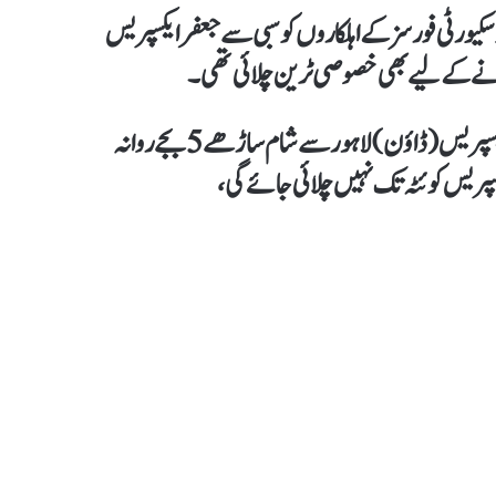
سکیورٹی فورسز کے اہلکاروں کو سبی سے جعفر ایکسپریس
نے کےلیے بھی خصوصی ٹرین چلائی تھی۔
ریلوے کے ڈپٹی اسٹیشن منیجر لاہور محمد آصف نے بتایاکہ جعفر ایکسپریس (ڈاؤن) لاہور سے شام ساڑھے 5 بجے روانہ
سپریس کوئٹہ تک نہیں چلائی جائےگی،