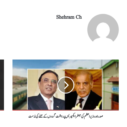
Shehram Ch
صدر اور وزیر اعظم کی جعفر ایکسپریس پر دہشت گردوں کے حملے کی مذمت