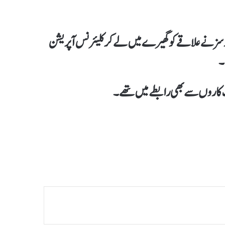
ورسز نے علاقے کو گھیرے میں لےکر کلیئرنس آپریشن
۔
ت کاروں سے بھی رابطے میں تھے۔