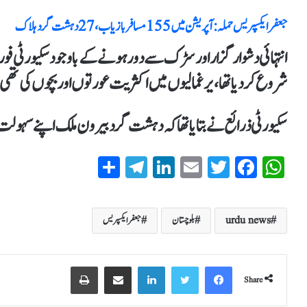
جعفر ایکسپریس حملہ : آپریشن میں 155 مسافر بازیاب، 27 دہشت گرد ہلاک
انتہائی دشوار گزار اور سڑک سے دور ہونےکے باوجود سکیورٹی ف
شروع کردیا تھا، یرغمالیوں میں اکثریت عورتوں اور بچوں کی تھی
سکیورٹی ذرائع نے بتایاتھاکہ دہشت گرد بیرون ملک اپنے سہول
S
T
Li
E
T
Fa
W
ha
el
nk
m
wi
ce
ha
re
eg
ed
ail
tte
bo
ts
urdu news
بلوچستان
جعفر ایکسپریس
ra
In
r
ok
A
m
pp
Share