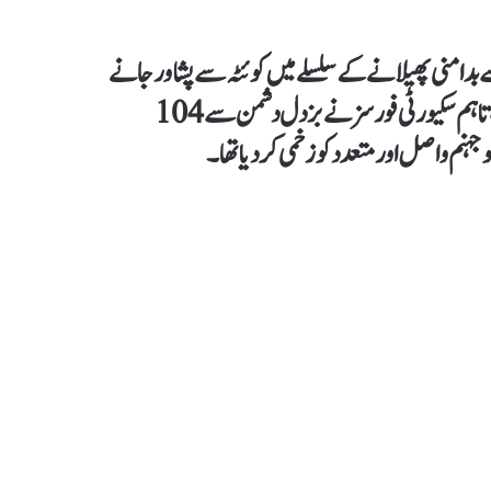
بدامنی پھیلانے کےسلسلے میں کوئٹہ سے پشاور جانے
والی جعفر ایکسپریس پر حملہ کر کے مسافروں کو یرغمال بنالیا گیا تھا،تاہم سکیورٹی فورسز نے بزدل دشمن سے 104