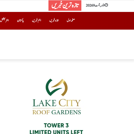
تازہ ترین خبریں
اتوار, اگست 9 2026
صفحہ اول
تازہ خبریں
اہم خبریں
پاکستان
انٹرنیشنل