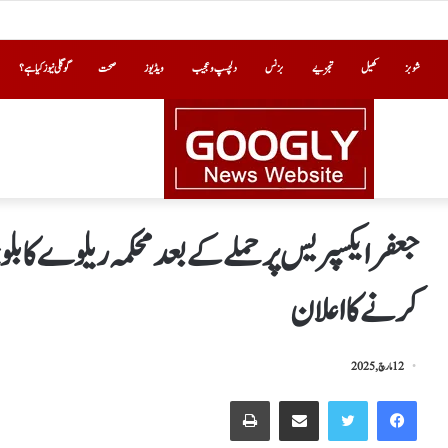
شوبز
کھیل
تجزیے
بزنس
دلچسپ و عجیب
ویڈیوز
صحت
گوگلی نیوز کیا ہے؟
جعفر ایکسپریس پر حملے کے بعد محکمہ ریلوے کا
کرنے کا اعلان
12 مارچ, 2025