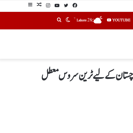
℃
28
YOUTUBE
Lahore
 بلوچستان کےلیے ٹرین سروس معطل