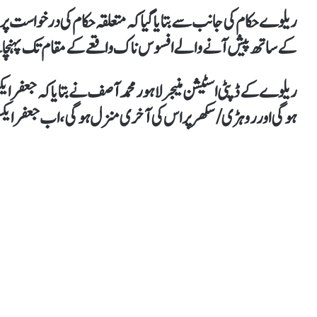
ریلوے حکام کی جانب سے بتایاگیا کہ متعلقہ حکام کی درخواست پر 
کے ساتھ پیش آنےوالے افسوس ناک واقعے کے مقام تک پہنچا
ہوگی اور روہڑی/سکھر پر اس کی آخری منزل ہوگی،اب جعفر ایک