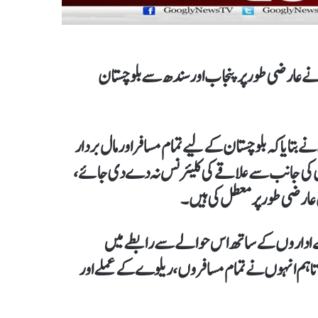
 عارضی طور پر پنجاب اور سندھ سے بلوچستان
ے بتایا کہ بلوچستان کےلیے تمام مسافر اور مال بردار
 کی جانب سے علاقےکی کلیئرنس نہ دے دی جائے،
عارضی طور پر معطل کی ہیں۔
ی کے اداروں کے ساتھ اس حوالے سےرابطے میں
تاہم انہوں نے تمام مسافروں،ریلوے کے عملے اور