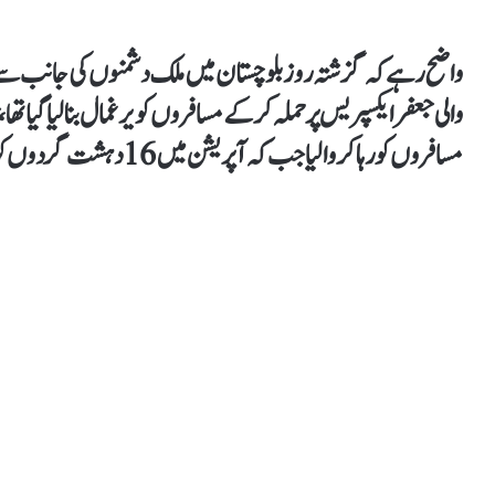
واضح رہےکہ گزشتہ روز بلوچستان میں ملک دشمنوں کی جانب سے 
مسافروں کو رہا کروالیا جب کہ آپریشن میں 16 دہشت گردوں کو جہنم واصل اور متعدد کو زخمی کردیا تھا۔