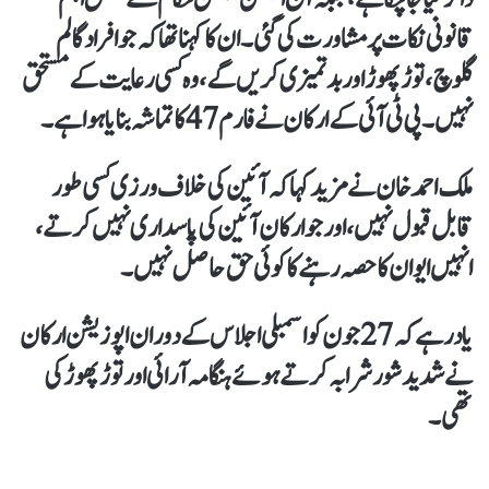
قانونی نکات پر مشاورت کی گئی۔ان کا کہنا تھا کہ جو افراد گالم
گلوچ، توڑ پھوڑ اور بدتمیزی کریں گے، وہ کسی رعایت کے مستحق
نہیں۔ پی ٹی آئی کے ارکان نے فارم 47 کا تماشہ بنایا ہوا ہے۔
ملک احمد خان نے مزید کہا کہ آئین کی خلاف ورزی کسی طور
قابل قبول نہیں، اور جو ارکان آئین کی پاسداری نہیں کرتے،
انہیں ایوان کا حصہ رہنے کا کوئی حق حاصل نہیں۔
یاد رہے کہ 27 جون کو اسمبلی اجلاس کے دوران اپوزیشن ارکان
نے شدید شور شرابہ کرتے ہوئے ہنگامہ آرائی اور توڑ پھوڑ کی
تھی۔