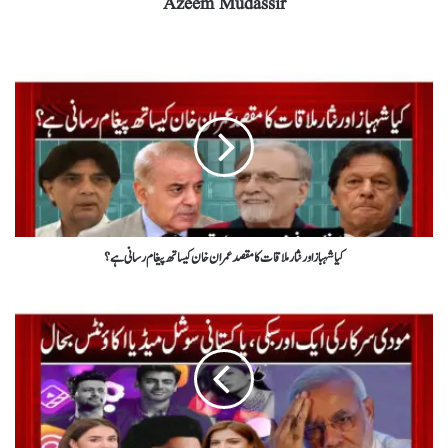
Azeem Mudassir
کیا شہباز اور نثار ملاقات کا مقصد عمران خان کیساتھ پیغام رسانی ہے ؟