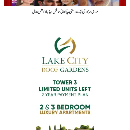
مودی سرکارکی ایک اور سبکی ،پاکستانی سوشل میڈیا اکاؤنٹس بحال