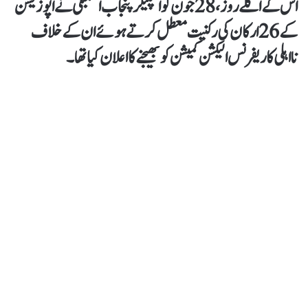
اس کے اگلے روز، 28 جون کو اسپیکر پنجاب اسمبلی نے اپوزیشن
کے 26 ارکان کی رکنیت معطل کرتے ہوئے ان کے خلاف
نااہلی کا ریفرنس الیکشن کمیشن کو بھیجنے کا اعلان کیا تھا۔