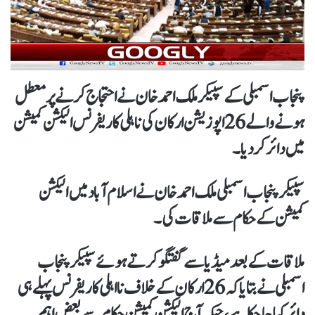
پنجاب اسمبلی کے سپیکرملک احمد خان نے احتجاج کرنے پرمعطل
ہونے والے26اپوزیشن ارکان کی ناہلی کاریفرنس الیکشن کمیشن
میں دائرکردیا۔
سپیکر پنجاب اسمبلی ملک احمد خان نے اسلام آباد میں الیکشن
کمیشن کے حکام سے ملاقات کی۔
ملاقات کے بعد میڈیا سے گفتگو کرتے ہوئے سپیکر پنجاب
اسمبلی نے بتایا کہ 26 ارکان کے خلاف نااہلی کا ریفرنس پہلے ہی
دائر کیا جاچکا ہے، جبکہ آج الیکشن کمیشن حکام سے بعض اہم