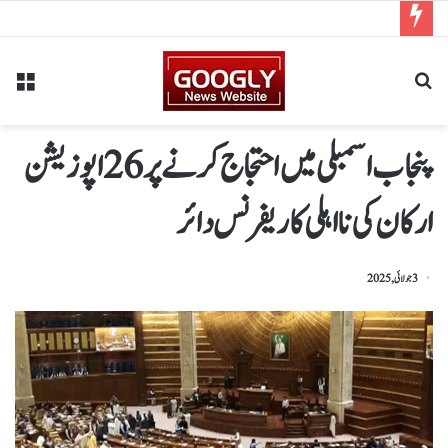
پنجاب اسمبلی میں احتجاج کرنے پر26اپوزیشن
ارکان کی نااہلی کا ریفرنس دائر
3 جولائی, 2025