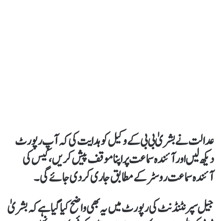
عدالت نے بشریٰ بی بی کے وکیل کو ہدایت کی کہ آپ رپورٹ
دیکھ لیں اور آئندہ سماعت پر اپنا موقف پیش کریں،کیس کی
آئندہ سماعت روسٹر کےمطابق جاری کردی جائے گی۔
جیل سپرنٹنڈنٹ کی رپورٹ میں یہ بھی واضح کیاگیا ہےکہ بشریٰ