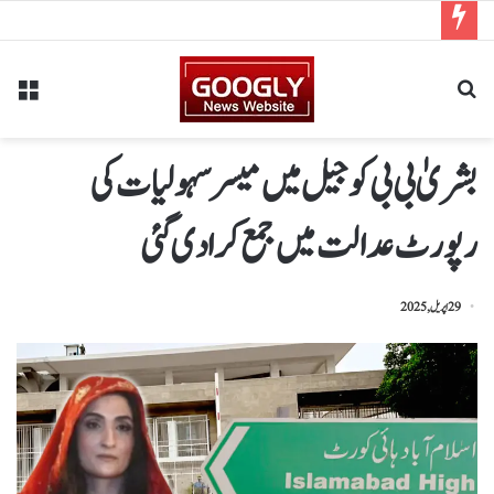
بشریٰ بی بی کو جیل میں میسر سہولیات کی
رپورٹ عدالت میں جمع کرادی گئی
29 اپریل, 2025