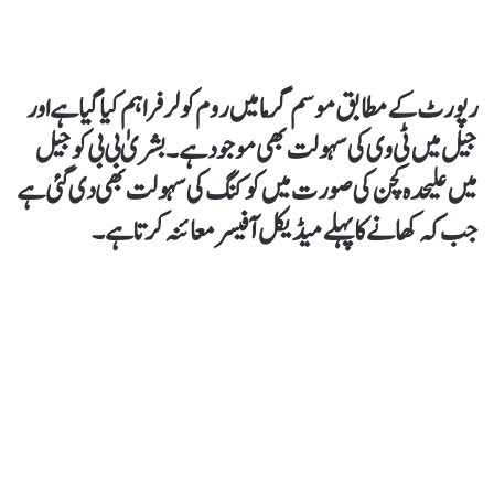
رپورٹ کےمطابق موسم گرما میں روم کولر فراہم کیاگیا ہے اور
جیل میں ٹی وی کی سہولت بھی موجود ہے۔ بشریٰ بی بی کو جیل
میں علیحدہ کچن کی صورت میں کوکنگ کی سہولت بھی دی گئی ہے
جب کہ کھانے کا پہلے میڈیکل آفیسر معائنہ کرتاہے۔