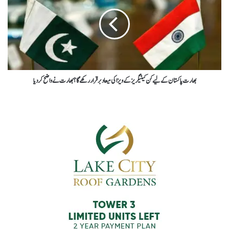
بھارت پاکستان کے لیے کن کیٹیگریز کے ویزا کی میعاد برقرار رکھے گا ؟ بھارت نے واضح کردیا