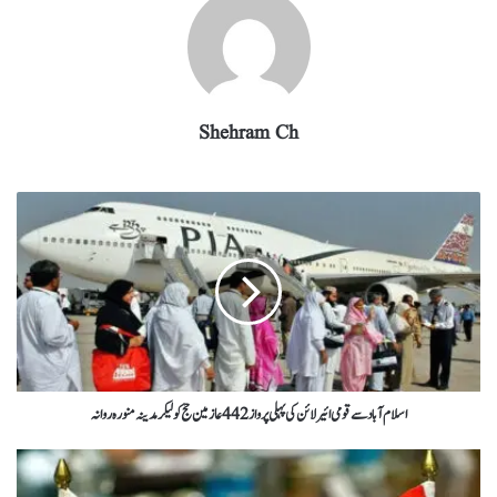
Shehram Ch
اسلام آباد سے قومی ائیر لائن کی پہلی پرواز 442 عازمین حج کو لیکر مدینہ منورہ روانہ