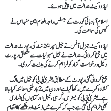
ایڈووکیٹ عدالت میں پیش ہوئے۔
اسلام آباد ہائی کورٹ کے جسٹس راجہ انعام امین منہاس نے
کیس کی سماعت کی۔
ایڈووکیٹ جنرل آفس نے جیل سپرنٹنڈنٹ کی رپورٹ عدالت
میں جمع کروائی۔ عدالت نے جیل سہولیات سے متعلق رپورٹ
وکیل درخواست گزار کو فراہم کرنےکی ہدایت کردی۔
جمع کروائی گئی رپورٹ کےمطابق بشریٰ بی بی کو جیل میں الگ
کشادہ کمرے میں رکھاگیا ہےاور دن میں 2 بار طبی معائنہ کیاجاتا
ہے۔بشریٰ بی بی کو میٹرس،کرسی،ٹیبل اور کتابوں کی الماری
بھی فراہم کی گئی ہے جب کہ کمرے میں لائٹ اور پنکھے کا انتظام