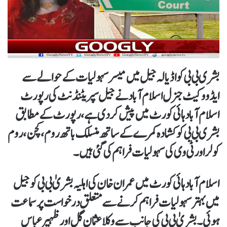
بشری بی بی کو اڈیالہ جیل میں میسر سہولیات کے حوالے سے
ایڈووکیٹ جنرل اسلام آباد نے جیل سپریٹنڈنٹ کی رپورٹ
اسلام آباد ہائی کورٹ میں پیش کردی ہے، رپورٹ کے مطابق
بشری بی بی کو کشادہ کمرے کے ساتھ منسلک باتھ روم،کچن،روم
کولر اور ٹی وی کی سہولیات فراہم کی گئی ہیں۔
اسلام آباد ہائی کورٹ میں عمران خان کی اہلیہ بشریٰ بی بی کو جیل
میں بہتر سہولیات فراہم کرنے سےمتعلق درخواست پر سماعت
ہوئی۔بشریٰ بی بی کی جانب سے وکلا عثمان گل اور ظہیر عباس