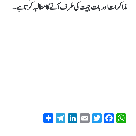
مذاکرات اور بات چیت کی طرف آنے کا مطالبہ کرتا ہے۔
S
T
Li
E
T
Fa
W
ha
el
nk
m
wi
ce
ha