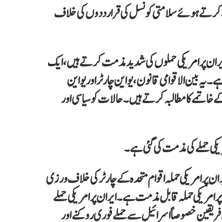
ت کرتے ہوئے سلامتی کونسل کی قرارددوں کی خلاف
یران پر امریکی حملوں کی شدید مذمت کرتے ہیں، ایک
۔یہ بین الاقوامی قانون، یو این چارٹر اور یو این
خاتمے کا مطالبہ کرتے ہیں۔حالات کو سیاسی اور
کی حملے کی مذمت کی گئی ہے۔
ران پرامریکی حملہ اقوام متحدہ کےچارٹرکی خلاف ورزی
پر امریکی حملہ قابل مذمت ہے۔ایران پر امریکی حملے
ریقین خصوصاً اسرائیل سے حملے فوری روکنے اور