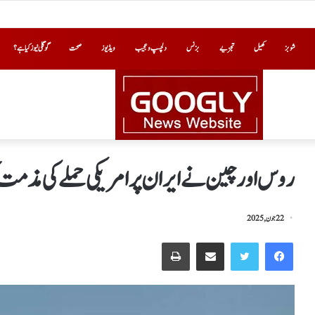
شوبز
کھیل
تجزیے
بزنس
دلچسپ و عجیب
ویڈیوز
صحت
گوگلی نیوز کیا ہے؟
روس اور چین نے ایران پرامریکی حملے کی مذم
22 جون, 2025