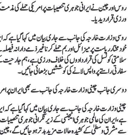
روس اور چین نے ایرانی جوہری تنصیبات پرامریکی حملے کی مذم
ورزی قرار دیدیا۔
روسی وزارت خارجہ کی جانب سے جاری بیان میں کہا گیا ہے کہ ا
خودمختار ریاست پر میزائل اور بم حملے کرناغیر ذمے دارانہ فیصلہ ہے
سلامتی کونسل کی قراردادوں کی خلاف ورزی ہے، ہم جارحیت کے 
سفارتی راستے پر واپس لانے کی کوششیں بڑھائی جائیں۔
دوسری جانب چینی وزارت خارجہ کی جانب سے بھی ایران پر امری
چینی وزارت خارجہ کی جانب سے جاری بیان میں کہا گیا ہے کہ ای
ہے، ایران کی عالمی جوہری ایجنسی کے زیرنگرانی جوہری تنصیبات 
سے مشرق وسطیٰ کے کشیدہ حالات مزید بدتر ہوجائیں گے، چین ف