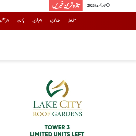
تازہ ترین خبریں
اتوار, اگست 9 2026
صفحہ اول
تازہ خبریں
اہم خبریں
پاکستان
انٹرنیشنل