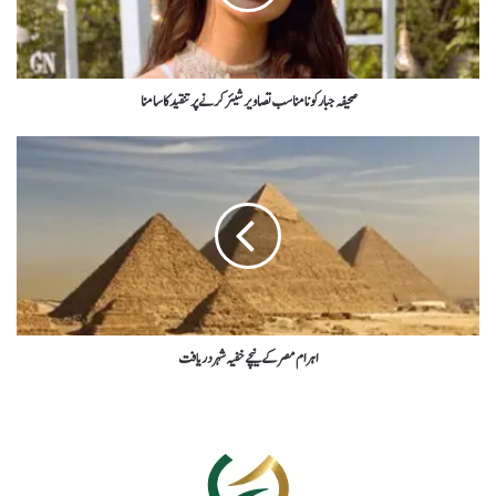
صحیفہ جبار کونامناسب تصاویرشیئرکرنےپرتنقیدکاسامنا
اہرام مصر کے نیچے خفیہ شہر دریافت