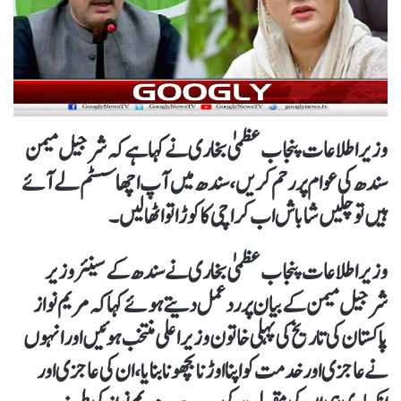
وزیراطلاعات پنجاب عظمیٰ بخاری نے کہا ہے کہ شرجیل میمن
سندھ کی عوام پررحم کریں ، سندھ میں آپ اچھا سسٹم لے آئے
ہیں تو چلیں شاباش اب کراچی کا کوڑا تو اٹھالیں۔
وزیر اطلاعات پنجاب عظمیٰ بخاری نے سندھ کے سینئر وزیر
شرجیل میمن کے بیان پر ردعمل دیتے ہوئے کہا کہ مریم نواز
پاکستان کی تاریخ کی پہلی خاتون وزیراعلی منتخب ہوئیں اور انہوں
نے عاجزی اور خدمت کو اپنا اوڑنا بچھونا بنایا، ان کی عاجزی اور