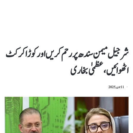
شرجیل میمن سندھ پررحم کریں اور کوڑاکرکٹ
اٹھوائیں،عظمیٰ بخاری
11 جون, 2025