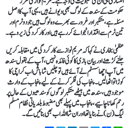
انکساری ہی ان کی مقبولیت کی وجہ ہے۔ مریم نواز کی طرز
حکومت کے سندھ کے لوگ بھی دیوانے ہیں، یہی آپ کا اصل
مسئلہ ہے، متکبر اور غرور سے بھرے وہ لوگ ہیں جو دو ٹرم اور
تین ٹرم سے اقتدار انجوائے کر رہے ہیں اور کارکردگی زیرو ہے۔
عظمیٰ بخاری نے کہاکہ مریم نواز سے کارکردگی میں مقابلہ کریں
جلنے کڑھنے اور بیان بازی کا کوئی فائدہ نہیں، آپ کے بقول سندھ
میں آپ اچھا سسٹم لے آئے ہیں تو چلیں شاباش اب کراچی کا
کوڑا تو اٹھالیں۔ پنجاب کی فکر کرنے کے لیے پنجاب کے وارث
موجود ہیں، سندھ میں بیٹھے متکبر لوگوں کو سندھیوں کے حال پر
رحم کھانا چاہیے، پنجاب میں پہلے بھی مضبوط بلدیاتی نظام مسلم
لیگ (ن) نے بنایا تھا اور ان شااللہ اب بھی بنائیں گے۔