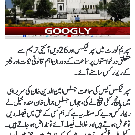
سپریم کورٹ میں سپر ٹیکس اور 26ویں آئینی ترمیم سے
متعلق درخواستوں پر سماعت کے دوران اہم قانونی نکات اور ججز
کے ریمارکس سامنے آئے۔
سپر ٹیکس کیس کی سماعت جسٹس امین الدین خان کی سربراہی
میں پانچ رکنی بینچ نے کی، جہاں جسٹس جمال خان مندوخیل نے
ریمارکس دیے کہ مسئلہ یہ ہے کہ ہم کسی کے حق میں فیصلہ دیں
تو خوش ہوتے ہیں اور خلاف فیصلہ آئے تو ناراض ہو جاتے ہیں۔