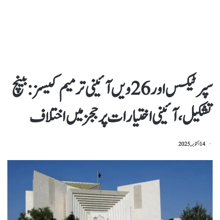
سپر ٹیکس اور 26ویں آئینی ترمیم کیسز: بینچ
تشکیل، آئینی اختیارات پر ججز میں اختلاف
14 اکتوبر, 2025