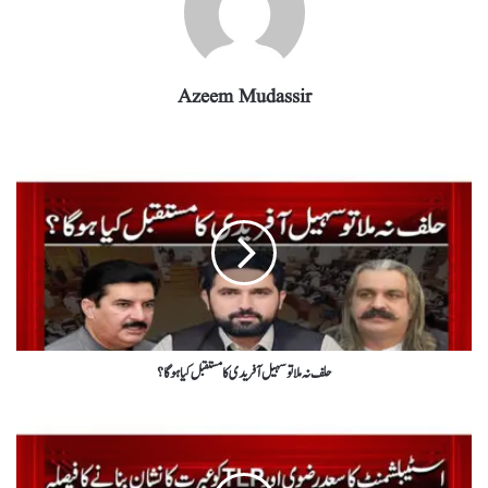
Azeem Mudassir
حلف نہ ملا تو سہیل آفریدی کا مستقبل کیا ہوگا ؟