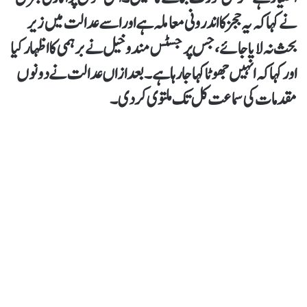
نے کہا کہ یہ ججز کا اندرونی معاملہ ہے اور اسے عدالت میں زیر
بحث نہ لایا جائے، جس پر جسٹس مندوخیل نے برہمی کا اظہار کیا
اور کہا کہ انہیں جھوٹا کہا جا رہا ہے۔ بعد ازاں عدالت نے دونوں
مقدمات کی سماعت کل تک ملتوی کر دی۔