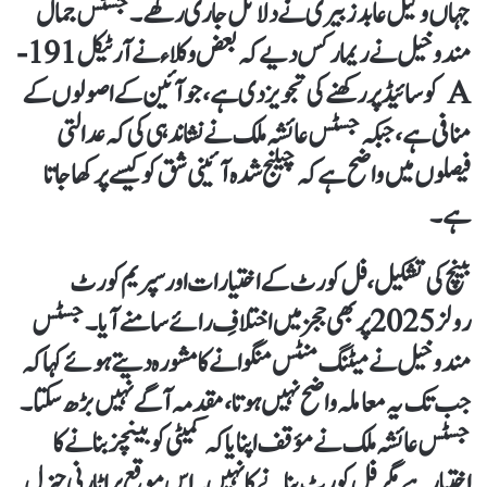
جہاں وکیل عابد زبیری نے دلائل جاری رکھے۔ جسٹس جمال
مندوخیل نے ریمارکس دیے کہ بعض وکلاء نے آرٹیکل 191-
A کو سائیڈ پر رکھنے کی تجویز دی ہے، جو آئین کے اصولوں کے
منافی ہے، جبکہ جسٹس عائشہ ملک نے نشاندہی کی کہ عدالتی
فیصلوں میں واضح ہے کہ چیلنج شدہ آئینی شق کو کیسے پرکھا جاتا
ہے۔
بینچ کی تشکیل، فل کورٹ کے اختیارات اور سپریم کورٹ
رولز 2025 پر بھی ججز میں اختلافِ رائے سامنے آیا۔ جسٹس
مندوخیل نے میٹنگ منٹس منگوانے کا مشورہ دیتے ہوئے کہا کہ
جب تک یہ معاملہ واضح نہیں ہوتا، مقدمہ آگے نہیں بڑھ سکتا۔
جسٹس عائشہ ملک نے مؤقف اپنایا کہ کمیٹی کو بینچز بنانے کا
اختیار ہے مگر فل کورٹ بنانے کا نہیں۔ اس موقع پر اٹارنی جنرل