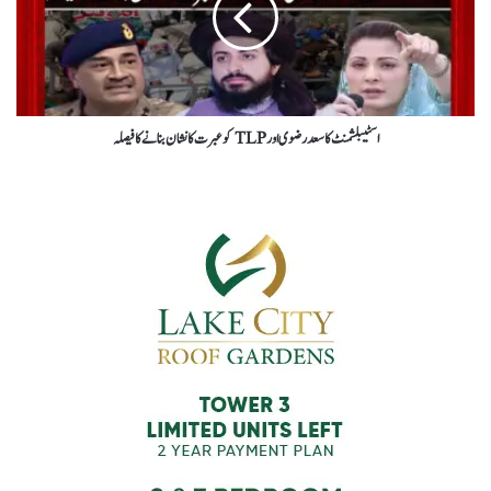
اسٹیبلشمنٹ کا سعد رضوی اور TLP کو عبرت کا نشان بنانے کا فیصلہ