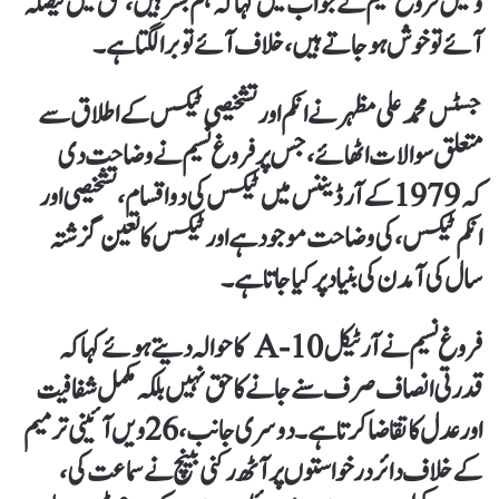
وکیل فروغ نسیم نے جواب میں کہا کہ ہم بشر ہیں، حق میں فیصلہ
آئے تو خوش ہو جاتے ہیں، خلاف آئے تو برا لگتا ہے۔
جسٹس محمد علی مظہر نے انکم اور تشخیصی ٹیکس کے اطلاق سے
متعلق سوالات اٹھائے، جس پر فروغ نسیم نے وضاحت دی
کہ 1979 کے آرڈیننس میں ٹیکس کی دو اقسام، تشخیصی اور
انکم ٹیکس، کی وضاحت موجود ہے اور ٹیکس کا تعین گزشتہ
سال کی آمدن کی بنیاد پر کیا جاتا ہے۔
فروغ نسیم نے آرٹیکل 10-A کا حوالہ دیتے ہوئے کہا کہ
قدرتی انصاف صرف سنے جانے کا حق نہیں بلکہ مکمل شفافیت
اور عدل کا تقاضا کرتا ہے۔ دوسری جانب، 26ویں آئینی ترمیم
کے خلاف دائر درخواستوں پر آٹھ رکنی بینچ نے سماعت کی،