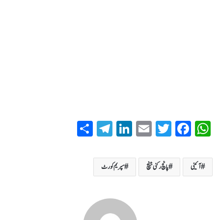
S
T
Li
E
T
Fa
W
ha
el
nk
m
wi
ce
ha
re
eg
ed
ail
tte
bo
ts
آئینی
پانچ رکنی بینچ
سپریم کورٹ
ra
In
r
ok
A
m
pp