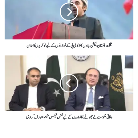
گلگت بلتستان الیکشن : بلاول بھٹو کا جی بی کے نوجوانوں کےلیے نوکریوں کا اعلان
وفاقی حکومت نے چھوٹے دکانداروں کےلیے فکس ٹیکس سکیم متعارف کرادی