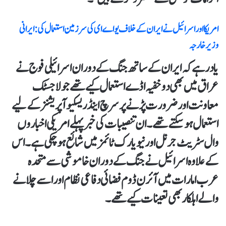
امریکا اور اسرائیل نے ایران کے خلاف یو اے ای کی سرزمین استعمال کی: ایرانی
وزیر خارجہ
یاد رہے کہ ایران کے ساتھ جنگ کے دوران اسرائیلی فوج نے
عراق میں بھی دو خفیہ اڈے استعمال کیےتھے جو لاجسٹک
معاونت اور ضرورت پڑنےپر سرچ اینڈ ریسکیو آپریشنز کےلیے
استعمال ہوسکتے تھے۔ان تنصیبات کی خبر پہلے امریکی اخباروں
وال سٹریٹ جرنل اور نیویارک ٹائمز میں شائع ہوچکی ہے۔اس
کے علاوہ اسرائیل نے جنگ کے دوران خاموشی سے متحدہ
عرب امارات میں آئرن ڈوم فضائی دفاعی نظام اور اسے چلانے
والے اہلکار بھی تعینات کیےتھے۔