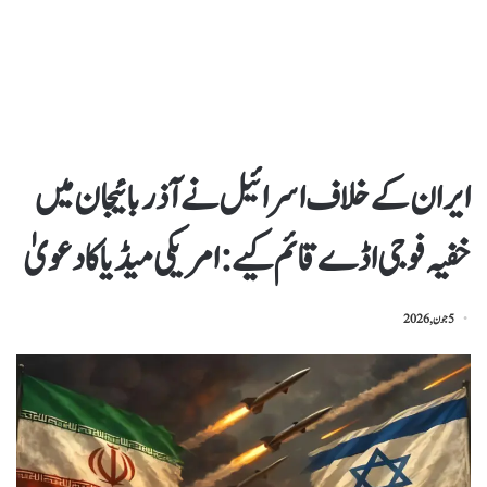
ایران کے خلاف اسرائیل نے آذربائیجان میں
خفیہ فوجی اڈے قائم کیے : امریکی میڈیا کا دعویٰ
5 جون, 2026