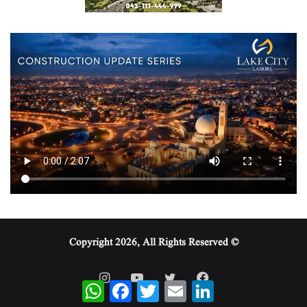
© Copyright 2026, All Rights Reserved
WhatsApp
Facebook
Twitter
Email
LinkedIn