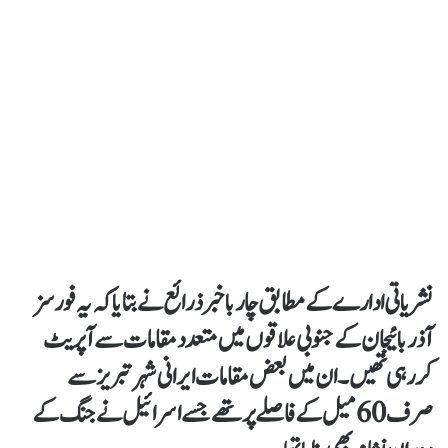
نشریاتی ادارے کے مطابق چار باخبر ذرائع نے بتایاکہ یہ فورسز
آذربائیجان کے جنوبی علاقوں میں متعدد مقامات سے آپریٹ
کررہی تھیں۔ان میں بعض مقامات ایرانی شہر تبریز سے
صرف 60 میل کے فاصلےپر تھے جسے اسرائیل نے جنگ کے