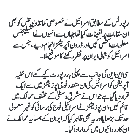
رپورٹس کے مطابق اسرائیل نے خصوصی کمانڈو یونٹس کو بھی
ان مقامات پر تعینات کیا تھا جہاں سے انہوں نے انٹیلیجنس
معلومات اکٹھی کیں اور ڈرون آپریشنز انجام دیے،جس سے
اسرائیل کو شمالی ایران پر نظر رکھنے کا موقع ملا۔
سی این این کی جانب سے پہلی بار رپورٹ کیےگئے اس خفیہ
آپریشن کو اسرائیل کی ان متعدد فوجی پوزیشنز میں سے ایک
قراردیا گیا ہےجو اس نے مشرقِ وسطیٰ کے مختلف ممالک میں
قائم کیں،ان پوزیشنز نے اسرائیلی فوج کی رسائی کو غیرمعمولی
حد تک بڑھایا اور یہ بھی ظاہر کیاکہ ایران کے ہمسایہ ممالک نے
ان کارروائیوں میں کردار ادا کیا۔