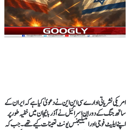
امریکی نشریاتی ادارے سی این این نے دعویٰ کیا ہے کہ ایران کے
ساتھ جنگ کے دوران اسرائیل نے آذربائیجان میں خفیہ طور پر
اپنے ایلیٹ فوجی اور انٹیلیجنس یونٹ تعینات کیے تھے۔ جب کہ