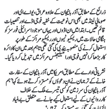
ذرائع کے مطابق آذربائیجان کے علاوہ عراق،یو اے ای اور
صومالی لینڈ میں بھی اس نوعیت کے خفیہ فوجی اڈے اور تنصیبات
قائم تھیں۔ابتدا میں ان اڈوں اور یہاں موجود اسرائیلی فورسز کو
ہنگامی حالات میں ریسکیو ٹیموں اور ریسکیو مراکز کے طور پر
استعمال کرنےکی منصوبہ بندی کی گئی تھی تاہم بعد میں ان کا دائرہ
کار بڑھاکر انہیں فوجی اور انٹیلیجنس مراکز میں تبدیل کردیا گیا۔
نشریاتی ادارے کے مطابق امریکا میں آذربائیجان کے سفارت
خانے کے ترجمان نے ان دعوؤں کو مسترد کرتےہوئے کہا ’ہم
آذربائیجان کی سر زمین کو کسی تیسرے ملک کےخلاف
کارروائیوں کےلیے استعمال کیے جانے سے متعلق بےبنیاد
الزامات کو سختی سے مسترد کرتےہیں‘۔