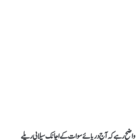
واضح رہے کہ آج دریائے سوات کے اچانک سیلابی ریلے