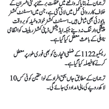
ترجمان نے بتایا کہ واقعے میں غفلت برتنے پر کئی افسران کے
خلاف کارروائی عمل میں لائی گئی ہے، جن میں اسسٹنٹ کمشنر
بابوزئی بھی شامل ہیں۔ اسسٹنٹ کمشنر خوازہ خیلہ کو بروقت
پیشگی وارننگ نہ دینے جبکہ ایڈیشنل ڈپٹی کمشنر ریلیف کو انتظامی
نااہلی کے باعث معطل کیا گیا ہے۔
ریسکیو 1122 کے ضلعی انچارج کو بھی فوری طور پر معطل
کرنے کا فیصلہ کیا گیا ہے۔
ترجمان کے مطابق جاں بحق افراد کے لواحقین کو فی کس 10
لاکھ روپے کی مالی امداد دی جائے گی۔