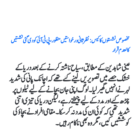
مخصوص نشستوں کا کیس : نظرثانی درخواستیں منظور ، پی ٹی آئی کو دی گئی نشستیں
کالعدم قرار
عینی شاہدین کے مطابق، سیاح ناشتہ کرنے کے بعد دریا کے
خشک حصے میں تصویریں لینے گئے تھے کہ اچانک پانی کی شدید
لہر نے انہیں گھیر لیا۔ لوگ اپنی جان بچانے کے لیے ٹیلوں پر
چڑھ گئے اور مدد کے لیے چیختے رہے، لیکن دریا کی تیزی اتنی
شدید تھی کہ کوئی ان کی مدد نہ کر سکا۔ مقامی افراد نے بچاؤ کی
کوششیں کیں، مگر وہ بھی ناکام رہیں۔