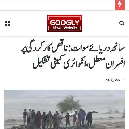
سانحہ دریائے سوات : ناقص کارکردگی پر
افسران معطل، انکوائری کمیٹی تشکیل
27 جون, 2025