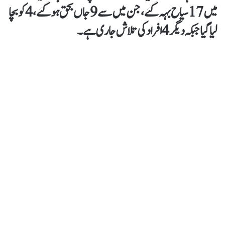
میں 17 سیاح بہہ گئے، جن میں سے 9 جاں بحق ہو گئے، 4 کو بچا
لیا گیا جبکہ دیگر 4 افراد کی تلاش جاری ہے۔