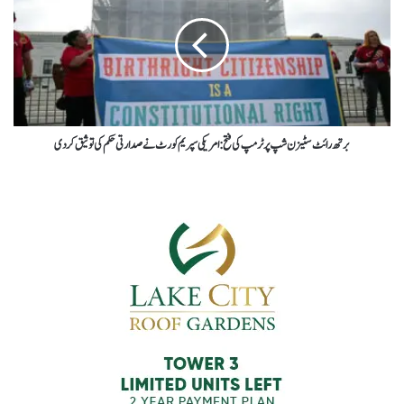
برتھ رائٹ سٹیزن شپ پر ٹرمپ کی فتح: امریکی سپریم کورٹ نے صدارتی حکم کی توثیق کر دی