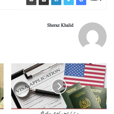
Sheraz Khalid