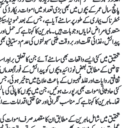
پانچ سال عمر کے بچوں میں بھی بڑی تعداد میں اموات ریکارڈ
خطرناک بیماری کے طور پر سامنے آیا ہے، جس کے بعد نمونیا، بیکٹ
متعدی امراض نمایاں وجوہات ہیں۔ماہرین کا کہنا ہے کہ حمل او
پیدائش، غذائی قلت اور بروقت طبی سہولتوں کی عدم دستیابی بھی ن
تحقیق میں کئی ایسے واقعات بھی سامنے آئے جن کا تعلق براہِ را
قاضی کے مطابق بعض نوزائیدہ بچوں کو پیدائش کے فوراً بعد ماں ک
ثقافتی روایات اور غلط فہمیوں کے باعث علاج میں تاخیر ہوئی، جس
کئی حادثاتی اموات بھی رپورٹ ہوئیں، جن میں بچوں کا پانی کی بالٹ
تھا۔ ماہرین کا کہنا ہے کہ مناسب نگرانی اور حفاظتی اقدامات سے ا
تحقیق میں شامل ماہرین کے مطابق ان کا مقصد صرف اموات کی و