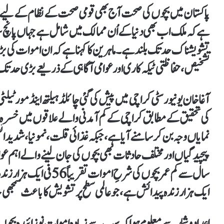
پاکستان میں بچوں کی صحت آج بھی قومی صحت کے نظام کے لیے ایک 
ہے کہ ملک اب بھی دنیا کے اُن ممالک میں شامل ہے جہاں پانچ س
تشویشناک حد تک بلند ہے۔ ماہرین کا کہنا ہے کہ ان اموات کی ب
تشخیص، حفاظتی ٹیکہ کاری اور عوامی آگاہی کے ذریعے بڑی حد تک 
آغا خان یونیورسٹی کراچی میں پیش کی گئی
چائلڈ ہیلتھ اینڈ مورٹیلٹی پری 
کی تحقیق کے مطابق کراچی کے کم آمدنی والے علاقوں میں خسرہ
نمایاں وجہ بن کر سامنے آیا ہے، جبکہ غذائی قلت، نمونیا، شدید ا
پیچیدگیاں اور مختلف حادثات بھی بچوں کی جان لینے والے اہم ع
سال سے کم عمر بچوں کی شرحِ اموات تقریباً
56 فی ایک ہزار زندہ پیدائش
ایک ہزار زندہ پیدائش
ہے، جو عالمی سطح پر تشویش کا باعث سمجھی
اعدادوشمار سے معلوم ہوا کہ سب سے زیادہ اموات نوزائیدہ بچوں