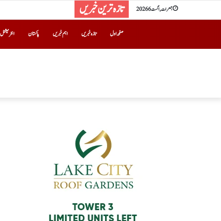
تازہ ترین خبریں
جمعرات, اگست 6 2026
صفحہ اول
تازہ خبریں
اہم خبریں
پاکستان
انٹرنیشنل