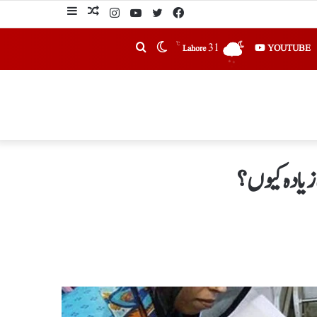
℃
31
YOUTUBE
Lahore
زیادہ کیوں؟