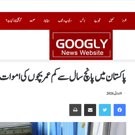
شوبز
کھیل
تجزیے
بزنس
دلچسپ و عجیب
ویڈیوز
صحت
گوگلی نیوز کیا ہے؟
پاکستان میں پانچ سال سے کم عمر بچوں کی اموات 
9 جولائی, 2026