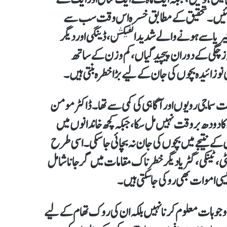
 کی گئیں۔تحقیق کے مطابق خسرہ اس وقت سب سے
یریا سے ہونے والے شدید انفیکشن، ڈینگی اور دیگر
ر زچگی کے دوران پیچیدگیاں، کم وزن کے ساتھ
وزائیدہ بچوں کی جان کے لیے بڑا خطرہ بنتی ہیں۔
ست سماجی رویوں اور آگاہی کی کمی سے تھا۔ڈاکٹر مومن
ا دودھ بروقت نہیں مل سکا، جبکہ کچھ خاندانوں میں
 کے نتیجے میں بچوں کی جان نہ بچائی جا سکی۔اسی طرح
ی، ٹینکی، گٹر یا دیگر خطرناک مقامات میں گر جانا شامل
یسی اموات بھی روکی جا سکتی ہیں۔
جوہات معلوم کرنا نہیں بلکہ ان کی روک تھام کے لیے