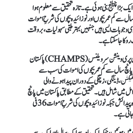
بڑا چیلنج بنی ہوئی ہے۔ تازہ تحقیق سے معلوم ہوا
ال سے کم عمر بچوں اور نوزائیدہ بچوں کی شرحِ اموات
ڑی وجوہات ایسی ہیں جنہیں بہتر طبی سہولیات، بروقت
روکا جا سکتا ہے۔
وینشن سرویلنس (CHAMPS) پاکستان
 پانچ سال سے کم عمر بچوں کی اموات کی سب سے
نفیکشن، ڈینگی، زچگی کے دوران پیدا ہونے والی
وامل میں شامل ہیں۔تحقیق کے مطابق پاکستان میں پانچ
جبکہ نوزائیدہ بچوں کی شرحِ اموات
36 فی
 جاتی ہے۔
 میں ہوئیں، جبکہ ایک ماہ سے ایک سال اور ایک سے