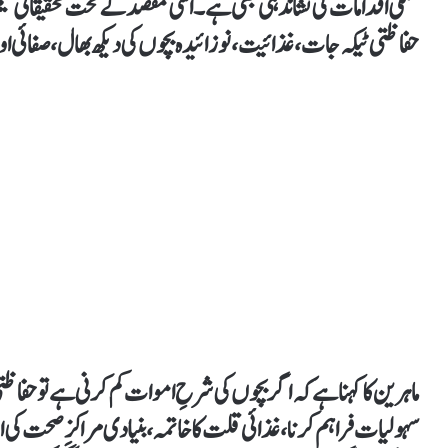
عملی اقدامات کی نشاندہی بھی ہے۔اسی مقصد کے تحت تحقیقاتی ٹیم 
حفاظتی ٹیکہ جات، غذائیت، نوزائیدہ بچوں کی دیکھ بھال، صفائی ا
ماہرین کا کہنا ہے کہ اگر بچوں کی شرحِ اموات کم کرنی ہے تو حفاظتی ٹ
سہولیات فراہم کرنا، غذائی قلت کا خاتمہ، بنیادی مراکزِ صحت کی