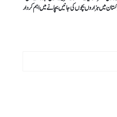
پاکستان میں ہزاروں بچوں کی جانیں بچانے میں اہم کردار