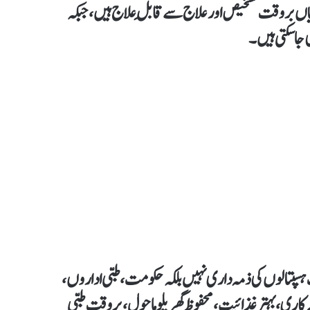
اریاں بروقت تشخیص اور علاج سے قابلِ علاج ہیں، جبکہ
جا سکتی ہیں۔
پتالوں کی ذمہ داری نہیں بلکہ حکومت، طبی اداروں،
یکہ کاری، بہتر غذائیت، محفوظ گھریلو ماحول، بروقت طبی