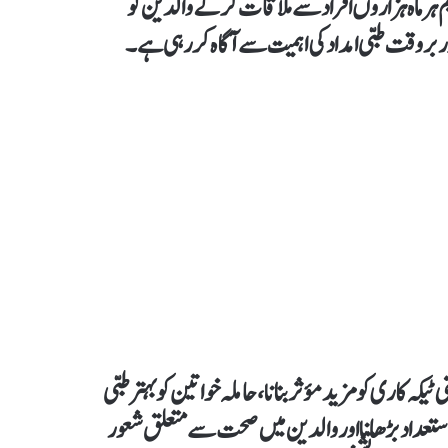
ہر ماہ ہزاروں افراد سے ملاقات کر کے والدین کو
ور بروقت طبی امداد کی اہمیت سے آگاہ کر رہی ہے۔
یکہ کاری کو مزید مؤثر بنانا، حاملہ خواتین کو بہتر طبی
 استعداد بڑھانا اور والدین میں صحت سے متعلق شعور