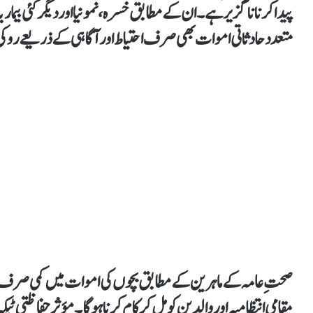
پیدا کرنا ناگزیر ہے۔ان کے مطابق خسرہ، نمونیا اور دیگر کئی بیم
متعدد حادثاتی اموات بھی صرف احتیاط اور آگاہی کے ذریعے روکی 
صحتِ عامہ کے ماہرین کے مطابق بچوں کی اموات میں کمی صرف ہس
مقامی انتظامیہ اور والدین کو مل کر کام کرنا ہوگا۔ مؤثر حفاظتی ٹ