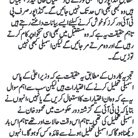
مطابق گنڈاپور کی اسمبلی توڑنے کی دھمکیاں خالی گیڈر بھبکیاں
ہیں وہ کبھی بھی اس حد تک نہیں جائیں گے۔ گنڈاپور صرف پی
ٹی آئی ورکرز کو خوش کرنے کیلئے ایسے بیانات داغتے رہتے ہیں
تاہم حقیقت یہ ہے کہ وہ مستقبل میں بھی اسی تنخواہ پر کام کرتے
رہیں گے اور وہ مرتے مر جائیں گے لیکن اسمبلی کبھی نہیں
توڑیں گے۔
تجزیہ کاروں کے مطابق یہ حقیقت ہے کہ وزیر اعلیٰ کے پاس
اسمبلی تحلیل کرنے کے اختیارات ہیں لیکن سب سے اہم سوال
یہ ہے کہ وہ ان اختیارات کا استعمال کریں گے یا نہیں،انہوں نے
بتایا کہ پی ٹی آئی کے گزشتہ دور حکومت میں محمود خان نے
اسمبلی تحلیل کی تھی۔ تاہم اس وقت حالات اور تھے تاہم اس بار
دیکھنا ہو گا کہ اسمبلی تحلیل ہونے سے فائدہ کس کو ہو گا۔ انہوں