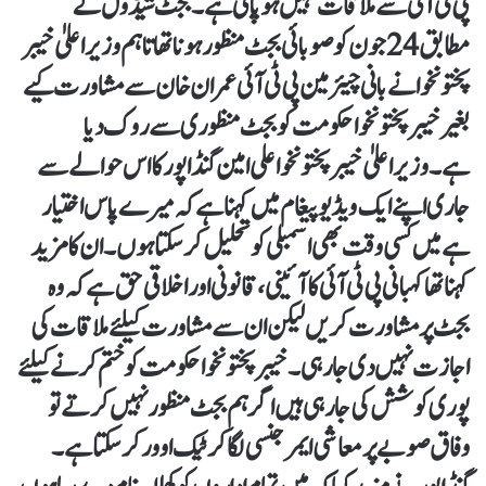
پی ٹی آئی سے ملاقات نہیں ہو پائی ہے۔ بجٹ شیڈول کے
مطابق 24جون کو صوبائی بجٹ منظور ہونا تھا تاہم وزیر اعلیٰ خیبر
پختونخوا نے بانی چیئرمین پی ٹی آئی عمران خان سے مشاورت کیے
بغیر خیبر پختونخوا حکومت کو بجٹ منظوری سے روک دیا
ہے۔ وزیراعلیٰ خیبرپختونخوا علی امین گنڈاپور کا اس حوالے سے
جاری اپنے ایک ویڈیو پیغام میں کہنا ہے کہ میرے پاس اختیار
ہے میں کسی وقت بھی اسمبلی کو تحلیل کر سکتا ہوں۔ ان کا مزید
کہنا تھا کہبانی پی ٹی آئی کا آئینی، قانونی اور اخلاقی حق ہے کہ وہ
بجٹ پر مشاورت کریں لیکن ان سے مشاورت کیلئے ملاقات کی
اجازت نہیں دی جا رہی۔ خیبرپختونخوا حکومت کو ختم کرنے کیلئے
پوری کوشش کی جارہی ہیں اگر ہم بجٹ منظور نہیں کرتے تو
وفاق صوبے پر معاشی ایمرجنسی لگا کر ٹیک اوور کر سکتا ہے۔