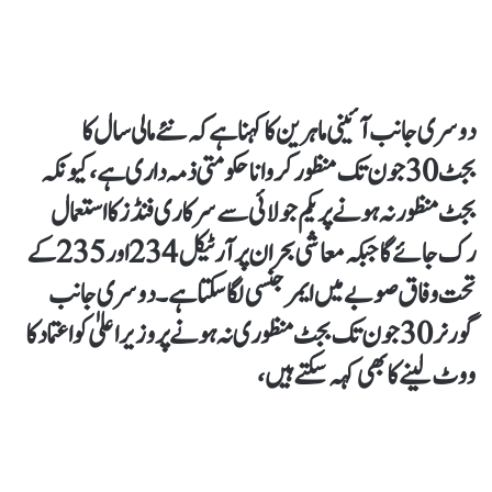
دوسری جانب آئینی ماہرین کا کہنا ہے کہ نئے مالی سال کا
بجٹ 30 جون تک منظور کروانا حکومتی ذمہ داری ہے،کیونکہ
بجٹ منظور نہ ہونے پر یکم جولائی سے سرکاری فنڈز کا استعمال
رک جائے گا جبکہ معاشی بحران پر آرٹیکل 234 اور 235 کے
تحت وفاق صوبے میں ایمرجنسی لگا سکتا ہے۔دوسری جانب
گورنر 30 جون تک بجٹ منظوری نہ ہونے پر وزیراعلیٰ کو اعتماد کا
ووٹ لینے کا بھی کہہ سکتے ہیں،