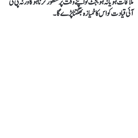
ملاقات ہو یا نہ ہو بجٹ تو اپنے وقت پر منظور کرنا ہوگا ورنہ پی ٹی
آئی قیادت کو اس کا خمیازہ بھگتنا پڑے گا۔