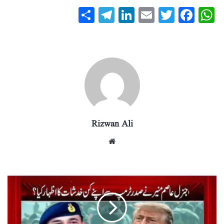
S
T
Li
E
T
Fa
W
ha
el
nk
m
wi
ce
ha
re
eg
ed
ail
tte
bo
ts
ra
In
r
ok
A
m
pp
Rizwan Ali