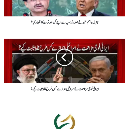
جنرل عاصم منیر نے صدر ٹرمپ سے اپنے کن خدشات کا اظہار کیا؟
ایرانی فوجی مزاحمت نے اسرائیلی اندازے کس طرح غلط ثابت کیے؟