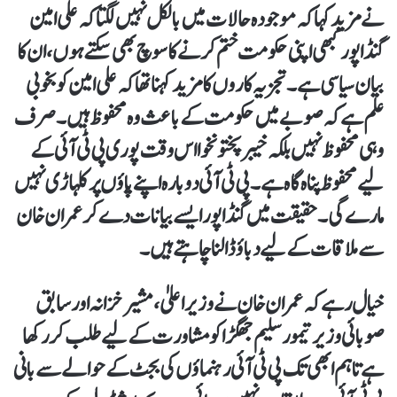
نے مزید کہا کہ موجودہ حالات میں بالکل نہیں لگتا کہ علی امین
گنڈاپور کبھی اپنی حکومت ختم کرنے کا سوچ بھی سکتے ہوں، ان کا
بیان سیاسی ہے۔ تجزیہ کاروں کا مزید کہنا تھا کہ علی امین کو بخوبی
علم ہے کہ صوبے میں حکومت کے باعث وہ محفوظ ہیں۔ صرف
وہی محفوظ نہیں بلکہ خیبر پختونخوا اس وقت پوری پی ٹی آئی کے
لیے محفوظ پناہ گاہ ہے۔ پی ٹی آئی دوبارہ اپنے پاؤں پر کلہاڑی نہیں
مارے گی۔ حقیقت میں گنڈاپور ایسے بیانات دے کر عمران خان
سے ملاقات کے لیے دباؤ ڈالنا چاہتے ہیں۔
خیال رہے کہ عمران خان نے وزیراعلیٰ، مشیر خزانہ اور سابق
صوبائی وزیر تیمور سلیم جھگڑا کو مشاورت کے لیے طلب کر رکھا
ہے تاہم ابھی تک پی ٹی آئی رہنماؤں کی بجٹ کے حوالے سے بانی