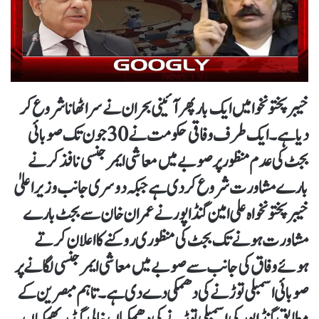
خیبر پختونخوا میں ایک بار پھر آئینی بحران نے سر اٹھانا شروع کر
دیا ہے۔ ایک طرف وفاقی حکومت نے 30 جون تک صوبائی
بجٹ کی عدم منظور پر صوبے میں معاشی ایمرجنسی نافذ کرنے
بارے مشاورت شروع کر دی ہے جبکہ دوسری جانب وزیر اعلیٰ
خیبرپختونخواہ علی امین گنڈاپور نے عمران خان سے بجٹ بارے
مشاورت ہونے تک بجٹ کی منظوری روکنے کا اعلان کرتے
ہوئے وفاق کی جانب سے صوبے میں معاشی ایمرجنسی لگانے پر
صوبائی اسمبلی توڑنے کی دھمکی دے دی ہے۔ تاہم مبصرین کے