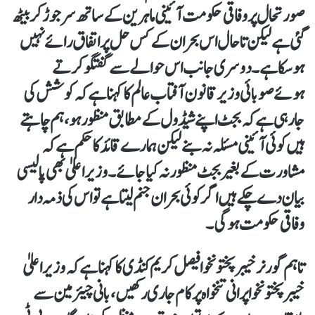
صورتحال پر وفاقی حکومت آئینی ماہرین کے ساتھ سر جوڑ کر بیٹھ
گئی ہے لیکن تاحال اس بحران کے کس حل پر اتفاق رائے نہیں
ہو سکاہے۔ دوسری جانب اس حوالے سے گفتگو کرتے
ہوئے صوبائی وزیر قانون آفتاب عالم کا کہنا ہے کہ کوشش کی
جارہی ہے کہ بجٹ اپنے شیڈول کے مطابق منظور ہو، ہم چاہتے
ہیں کوئی آئینی مسئلہ نہ بنے لیکن ہمارے قائد کا حکم ہے کہ
مشاورت کے بغیر بجٹ منظور نہ کیا جائے۔ وزیراعلیٰ بھی پالیسی
بیان دے چکے ہیں اگر کوئی بحران جنم لیتا ہے تو اس کی ذمہ دار
وفاقی حکومت ہوگی۔
تاہم گورنر خیبر پختونخوا فیصل کریم کنڈی کا کہنا ہے کہ وزیر اعلیٰ
خیبر پختونخوا پرانی تنخواہ پر کام جاری رکھیں، بانی چیئرمین سے