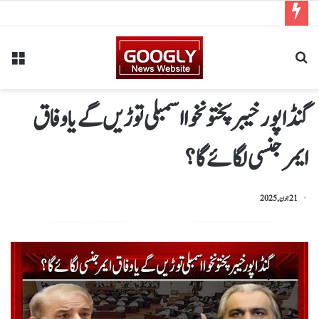
گنڈاپور خیبر پختونخوا اسمبلی توڑیں گے یا وفاق
ایمرجنسی لگائے گا؟
21 جون, 2025