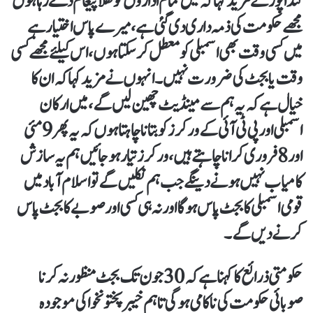
گنڈاپور نے مزید کہا کہ میں تمام اداروں کو کھلا پیغام دے رہا ہوں
مجھے حکومت کی ذمہ داری دی گئی ہے، میرے پاس اختیار ہے
میں کسی وقت بھی اسمبلی کو معطل کر سکتا ہوں، اس کیلئے مجھے کسی
وقت یا بجٹ کی ضرورت نہیں۔انہوں نے مزید کہا کہ ان کا
خیال ہے کہ یہ ہم سے مینڈیٹ چھین لیں گے، میں ارکان
اسمبلی اور پی ٹی آئی کے ورکرز کو بتانا چاہتا ہوں کہ یہ پھر 9 مئی
اور 8 فروری کرانا چاہتے ہیں، ورکرز تیار ہو جائیں ہم یہ سازش
کامیاب نہیں ہونے دینگے جب ہم نکلیں گے تو اسلام آباد میں
قومی اسمبلی کا بجٹ پاس ہوگا اور نہ ہی کسی اور صوبے کا بجٹ پاس
کرنے دیں گے۔
حکومتی ذرائع کا کہنا ہے کہ 30جون تک بجٹ منظور نہ کرنا
صوبائی حکومت کی ناکامی ہوگی تاہم خیبرپختونخوا کی موجودہ