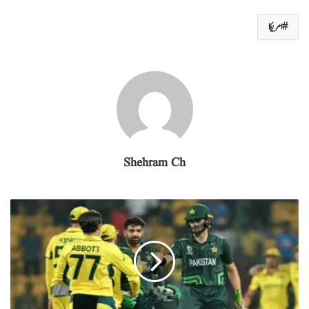
re
eg
ed
ail
tte
bo
ts
امریکا
ra
In
r
ok
A
m
pp
Shehram Ch