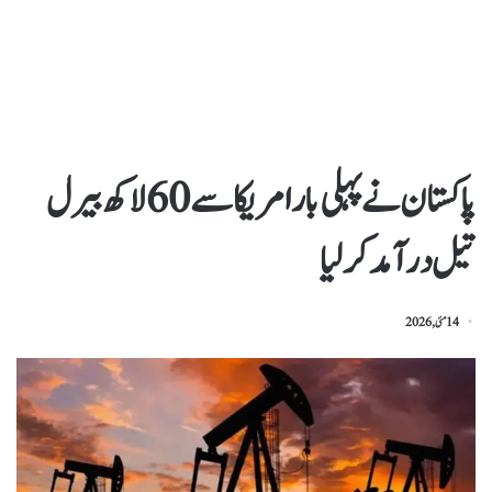
پاکستان نے پہلی بارامریکاسے60لاکھ بیرل
تیل درآمدکرلیا
14 مئی, 2026