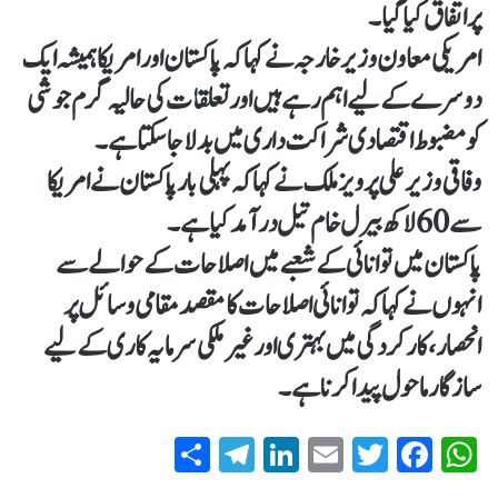
پراتفاق کیا گیا۔
امریکی معاون وزیرخارجہ نے کہا کہ پاکستان اور امریکا ہمیشہ ایک
دوسرے کے لیے اہم رہے ہیں اور تعلقات کی حالیہ گرم جوشی
کو مضبوط اقتصادی شراکت داری میں بدلا جا سکتا ہے۔
وفاقی وزیر علی پرویز ملک نے کہا کہ پہلی بار پاکستان نے امریکا
سے 60 لاکھ بیرل خام تیل درآمد کیا ہے۔
پاکستان میں توانائی کے شعبے میں اصلاحات کے حوالے سے
انہوں نے کہا کہ توانائی اصلاحات کا مقصد مقامی وسائل پر
انحصار، کارکردگی میں بہتری اور غیر ملکی سرمایہ کاری کے لیے
سازگار ماحول پیدا کرنا ہے۔
S
T
Li
E
T
Fa
W
ha
el
nk
m
wi
ce
ha