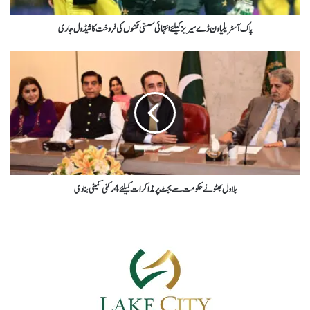
پاک آسٹریلیا ون ڈے سیریز کیلئےانتہائی سستی ٹکٹوں کی فروخت کاشیڈول جاری
بلاول بھٹو نے حکومت سے بجٹ پرمذاکرات کیلئے4رکنی کمیٹی بنادی