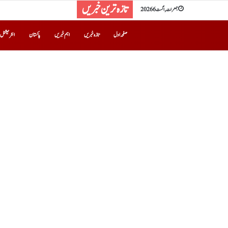
تازہ ترین خبریں
جمعرات, اگست 6 2026
صفحہ اول
تازہ خبریں
اہم خبریں
پاکستان
انٹرنیشنل