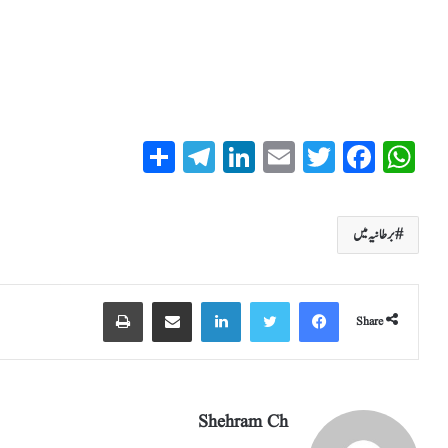
S
T
Li
E
T
Fa
W
ha
el
nk
m
wi
ce
ha
re
eg
ed
ail
tte
bo
ts
برطانیہ میں
ra
In
r
ok
A
m
pp
Share
Shehram Ch