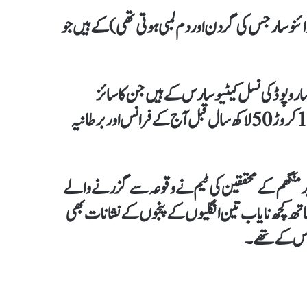
ئنو سار جس کی گردن اور دم لمبی ہوتی تھی) کے ہیں جو
رو پوڈ کی نسل کیٹیوسارس کے ہیں جن کا سائز
تقریباً 16 میٹر تک ہوتا تھا اور یہ 17 کروڑ 10 لاکھ برس سے 16 کروڑ 50 لاکھ سال قبل آج کے فرانس اور برطانیہ
ف برمنگھم کے محققین کی ٹیم نے وقوعہ سے گزرنے والے
ھ کچھ نایاب تین انگلیوں کے پنجوں کے نشانات بھی
ارس کے تھے۔