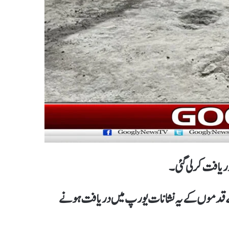
یافت کر لی گئی۔
الے قدموں کے یہ نشانات یورپ میں دریافت ہونے