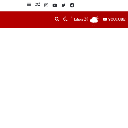
℃
28
YOUTUBE
Lahore