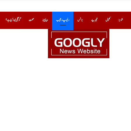
شوبز
کھیل
تجزیے
بزنس
دلچسپ و عجیب
ویڈیوز
صحت
گوگلی نیوز کیا ہے؟