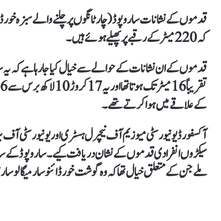
قدموں کے نشانات ساروپوڈ (چار ٹانگوں پر چلنے والے سبزہ خور ڈا
کہ 220 میٹر کے رقبے پر پھیلے ہوئے ہیں۔
قدموں کے ان نشانات کے حوالے سے خیال کیا جا رہا ہے کہ یہ سا
کے علاقے میں ہوا کرتے تھے۔
آکسفورڈ یونیورسٹی میوزیم آف نیچرل ہسٹری اور یونیورسٹی آ
سیکڑوں انفرادی قدموں کے نشان دریافت کیے۔ ساروپوڈ کے سات
ملے جن کے متعلق خیال تھا کہ وہ گوشت خور ڈائنوسار میگالوس