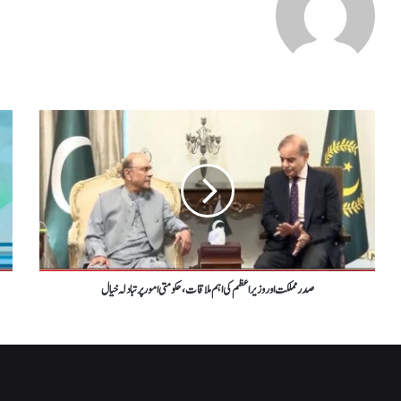
صدرمملکت اور وزیراعظم کی اہم ملاقات،حکومتی امورپرتبادلہ خیال