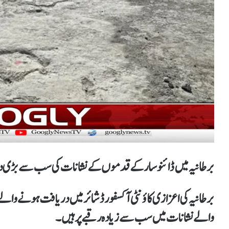
برطانیہ میں ڈائنوسار کے قدموں کے نشانات کی سب سے بڑی در
برطانیہ کی اعزازی کاؤنٹی آکسفورڈ شائر میں دریافت ہونے و
والے نشانات میں سب سے زیادہ رقبے پر ہیں۔