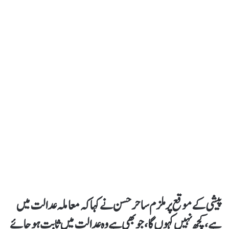
پیشی کےموقع پر ملزم ساحر حسن نےکہا کہ معاملہ عدالت میں
ہے،کچھ نہیں کہوں گا، جو بھی ہے وہ عدالت میں ثابت ہو جائے