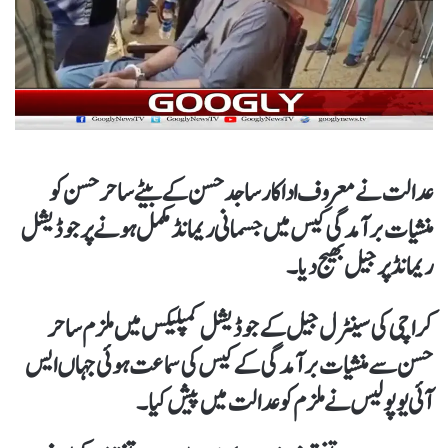
عدالت نے معروف اداکار ساجد حسن کے بیٹے ساحر حسن کو
منشیات برآمدگی کیس میں جسمانی ریمانڈ مکمل ہونے پر جوڈیشل
ریمانڈ پر جیل بھیج دیا۔
کراچی کی سینٹرل جیل کے جوڈیشل کمپلیکس میں ملزم ساحر
حسن سے منشیات برآمدگی کے کیس کی سماعت ہوئی جہاں ایس
آئی یو پولیس نے ملزم کو عدالت میں پیش کیا۔