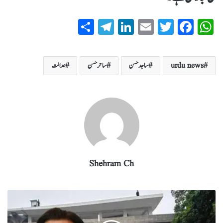
S
T
Li
E
T
Fa
W
ha
el
nk
m
wi
ce
ha
re
eg
ed
ail
tte
bo
ts
urdu news
ساجد حسن
ساحر حسن
عدالت
ra
In
r
ok
A
m
pp
Shehram Ch