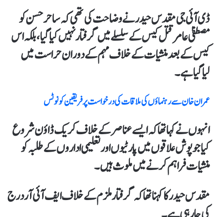
ڈی آئی جی مقدس حیدر نےوضاحت کی تھی کہ ساحر حسن کو
مصطفیٰ عامر قتل کیس کے سلسلےمیں گرفتار نہیں کیاگیا،بلکہ اس
کیس کےبعد منشیات کے خلاف مہم کے دوران حراست میں
لیاگیا ہے۔
عمران خان سےرہنماؤں کی ملاقات کی درخواست پرفریقین کونوٹس
انہوں نےکہا تھاکہ ایسے عناصر کےخلاف کریک ڈاؤن شروع
کیا جو پوش علاقوں میں پارٹیوں اور تعلیمی اداروں کے طلبہ کو
منشیات فراہم کرنےمیں ملوث ہیں۔
مقدس حیدر کا کہنا تھاکہ گرفتار ملزم کے خلاف ایف آئی آر درج
کی جارہی ہے۔