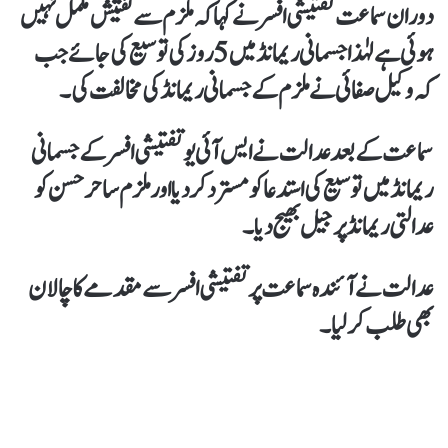
دوران سماعت تفتیشی افسر نے کہاکہ ملزم سے تفتیش مکمل نہیں
ہوئی ہے لہٰذا جسمانی ریمانڈ میں 5 روز کی توسیع کی جائےجب
کہ وکیل صفائی نے ملزم کےجسمانی ریمانڈ کی مخالفت کی۔
سماعت کےبعد عدالت نے ایس آئی یو تفتیشی افسر کے جسمانی
ریمانڈ میں توسیع کی استدعا کو مسترد کر دیا اور ملزم ساحر حسن کو
عدالتی ریمانڈ پر جیل بھیج دیا۔
عدالت نےآئندہ سماعت پر تفتیشی افسر سے مقدمے کا چالان
بھی طلب کر لیا۔