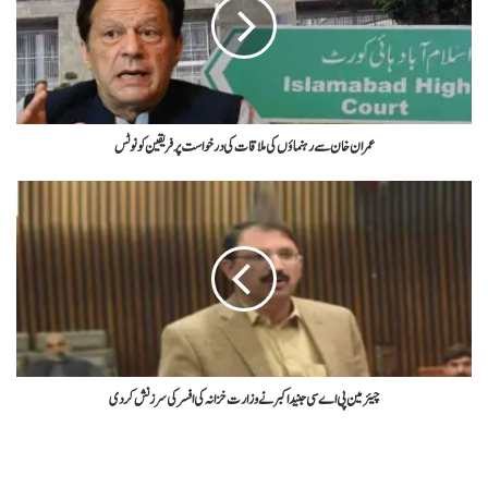
عمران خان سےرہنماؤں کی ملاقات کی درخواست پرفریقین کونوٹس
چیئرمین پی اے سی جنید اکبر نے وزارت خزانہ کی افسر کی سرزنش کردی