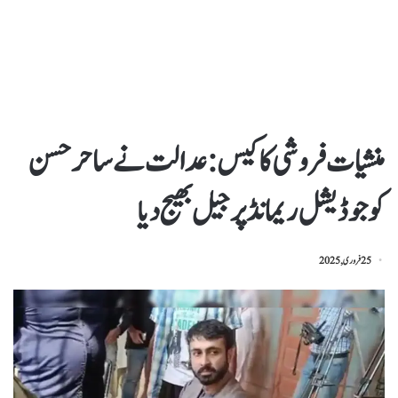
منشیات فروشی کا کیس: عدالت نے ساحر حسن
کو جوڈیشل ریمانڈ پر جیل بھیج دیا
25 فروری, 2025