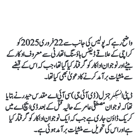
واضح رہےکہ پولیس کی جانب سے 22 فروری 2025 کو
کراچی کے علاقے ڈیفنس ہاؤسنگ اتھارٹی سے معروف ادکار کے
بیٹےاور نوجوان اداکار کو گرفتار کیاگیا تھا، جب کہ اس کے قبضے
سے منشیات برآمد کرنے کا دعویٰ بھی کیا تھا۔
ڈپٹی انسپکٹر جنرل (ڈی آئی جی) سی آئی اے مقدس حیدر نے بتایا
تھاکہ نوجوان مصطفیٰ عامر کے حالیہ قتل کےبعد ڈی ایچ اے میں
کریک ڈاؤن جاری ہے جب کہ ایک نوجوان اداکار کو گرفتار کیا
ہےاور اس کی تحویل سے منشیات برآمد ہوئی ہے۔