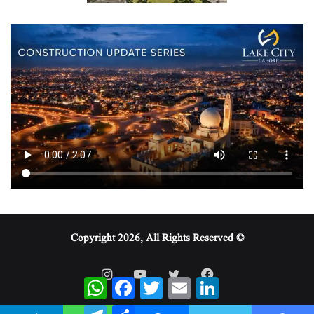
© Copyright 2026, All Rights Reserved
WhatsApp
Facebook
Twitter
Email
LinkedIn
Telegram
Share