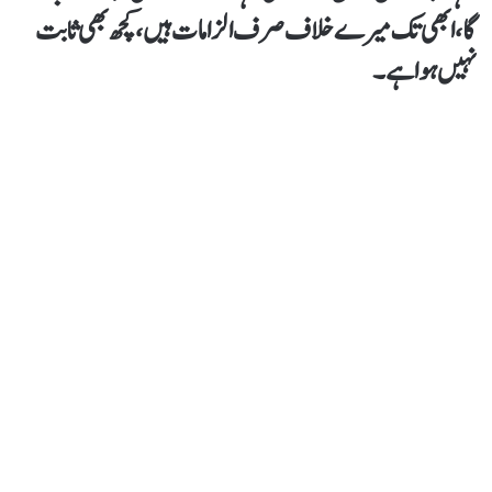
گا،ابھی تک میرےخلاف صرف الزامات ہیں،کچھ بھی ثابت
نہیں ہوا ہے۔