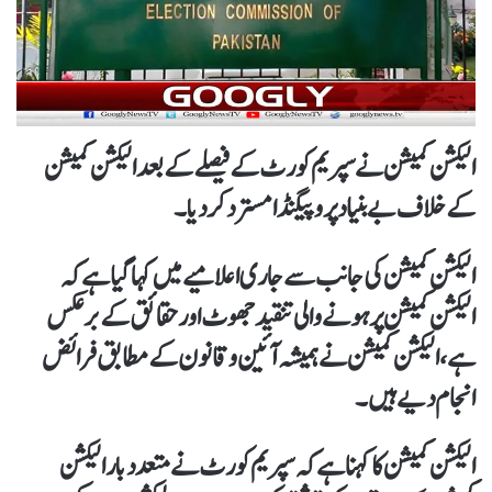
الیکشن کمیشن نےسپریم کورٹ کے فیصلےکے بعد الیکشن کمیشن
کے خلاف بے بنیاد پروپیگنڈامسترد کردیا۔
الیکشن کمیشن کی جانب سے جاری اعلامیے میں کہا گیا ہےکہ
الیکشن کمیشن پر ہونے والی تنقید جھوٹ اور حقائق کے برعکس
ہے، الیکشن کمیشن نے ہمیشہ آئین و قانون کے مطابق فرائض
انجام دیے ہیں۔
الیکشن کمیشن کا کہنا ہےکہ سپریم کورٹ نے متعدد بار الیکشن