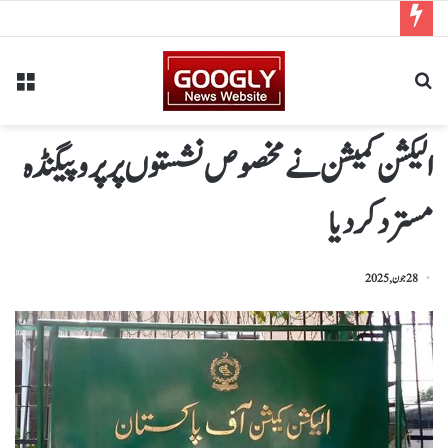
الیکشن کمیشن نے مخصوص نشستوں پرپروپیگنڈہ
مسترد کردیا
28 جون, 2025