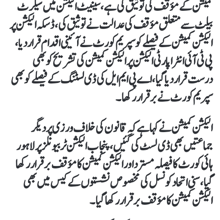
کمیشن کے مؤقف کی توثیق کی ہے، سینیٹ الیکشن میں سیکرٹ
بیلٹ سے متعلق مؤقف کی عدالت نے توثیق کی، ڈسکہ الیکشن پر
الیکشن کمیشن کے فیصلےکو سپریم کورٹ نے آئینی اقدام قرار دیا،
پی ٹی آئی انٹرا پارٹی الیکشن پرالیکشن کمیشن کی تشریح کو بھی
درست قرار دیا گیا، اے پی ایم ایل کی ڈی لسٹنگ کے فیصلے کو بھی
سپریم کورٹ نے برقرار رکھا۔
الیکشن کمیشن نے کہا ہے کہ قانون کی خلاف ورزی پر دیگر
جماعتیں بھی ڈی لسٹ کی گئیں، پنجاب الیکشن ٹربیونلز پر لاہور
ہائی کورٹ کا فیصلہ مسترد اور الیکشن کمیشن کا مؤقف برقرار رکھا
گیا، سنی اتحاد کونسل کی مخصوص نشستوں کے کیس میں بھی
الیکشن کمیشن کا مؤقف برقرار رکھا گیا۔