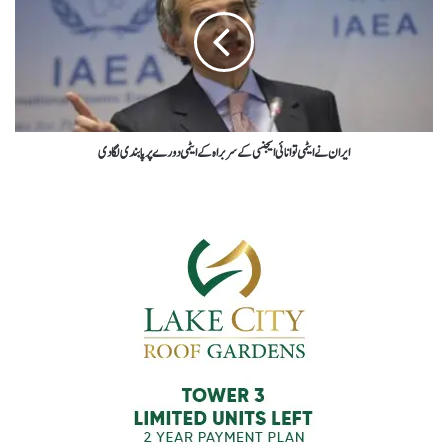
ایران نے ایٹمی توانائی ایجنسی کے سربراہ کے ایٹمی دورے پر پابندی لگا دی