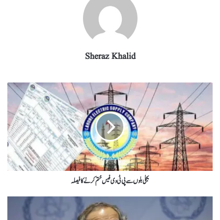
Sheraz Khalid
بجلی بلوں سے پی ٹی وی فیس ختم کرنے کافیصلہ