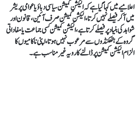
اعلامیے میں کہا گیا ہےکہ الیکشن کمیشن سیاسی دباؤ یا عوامی پریشر
میں آکر فیصلے نہیں کرتا، الیکشن کمیشن صرف آئین، قانون اور
شواہد کی بنیاد پر فیصلے کرتا ہے، الیکشن کمیشن کسی جماعت یا مفاداتی
گروہ کے ہتھکنڈوں سے مرعوب نہیں ہوتا، اپنی ناکامیوں کا
الزام الیکشن کمیشن پر ڈالنے کا رویہ غیر مناسب ہے۔