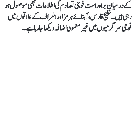
کے درمیان براہ راست فوجی تصادم کی اطلاعات بھی موصول ہو
رہی ہیں۔ خلیج فارس، آبنائے ہرمز اور اطراف کے علاقوں میں
فوجی سرگرمیوں میں غیر معمولی اضافہ دیکھا جا رہا ہے۔