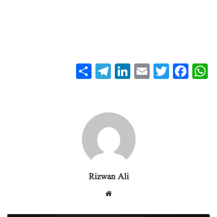
S
T
Li
E
T
Fa
W
ha
el
nk
m
wi
ce
ha
re
eg
ed
ail
tte
bo
ts
ra
In
r
ok
A
m
pp
Rizwan Ali