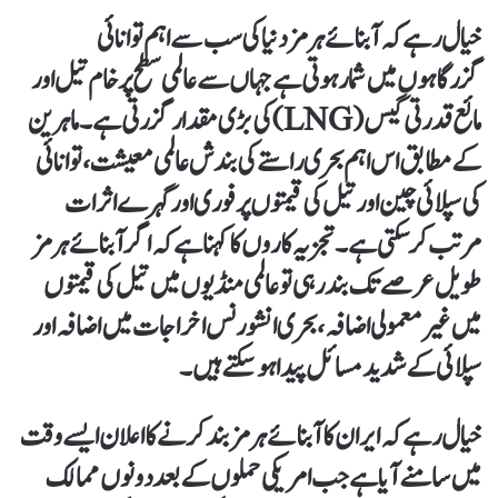
خیال رہے کہ آبنائے ہرمز دنیا کی سب سے اہم توانائی
گزرگاہوں میں شمار ہوتی ہے جہاں سے عالمی سطح پر خام تیل اور
مائع قدرتی گیس (LNG) کی بڑی مقدار گزرتی ہے۔ ماہرین
کے مطابق اس اہم بحری راستے کی بندش عالمی معیشت، توانائی
کی سپلائی چین اور تیل کی قیمتوں پر فوری اور گہرے اثرات
مرتب کر سکتی ہے۔تجزیہ کاروں کا کہنا ہے کہ اگر آبنائے ہرمز
طویل عرصے تک بند رہی تو عالمی منڈیوں میں تیل کی قیمتوں
میں غیر معمولی اضافہ، بحری انشورنس اخراجات میں اضافہ اور
سپلائی کے شدید مسائل پیدا ہو سکتے ہیں۔
خیال رہے کہ ایران کا آبنائے ہرمز بند کرنے کا اعلان ایسے وقت
میں سامنے آیا ہے جب امریکی حملوں کے بعد دونوں ممالک