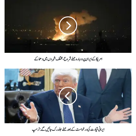
امریکا کے ایران پر دوبارہ حملے شروع، مختلف شہروں میں دھماکے
ایرانی قیادت کی درخواست کے بعد حملے جلد رک جائیں گے: ٹرمپ