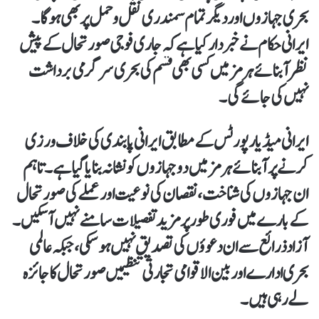
بحری جہازوں اور دیگر تمام سمندری نقل و حمل پر بھی ہوگا۔
ایرانی حکام نے خبردار کیا ہے کہ جاری فوجی صورتحال کے پیش
نظر آبنائے ہرمز میں کسی بھی قسم کی بحری سرگرمی برداشت
نہیں کی جائے گی۔
ایرانی میڈیا رپورٹس کے مطابق ایرانی پابندی کی خلاف ورزی
کرنے پر آبنائے ہرمز میں دو جہازوں کو نشانہ بنایا گیا ہے۔ تاہم
ان جہازوں کی شناخت، نقصان کی نوعیت اور عملے کی صورتحال
کے بارے میں فوری طور پر مزید تفصیلات سامنے نہیں آسکیں۔
آزاد ذرائع سے ان دعوؤں کی تصدیق نہیں ہو سکی، جبکہ عالمی
بحری ادارے اور بین الاقوامی تجارتی تنظیمیں صورتحال کا جائزہ
لے رہی ہیں۔