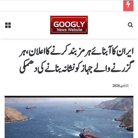
ایران کا آبنائے ہرمز بند کرنے کا اعلان،ہر
گزرنے والےجہاز کو نشانہ بنانے کی دھمکی
11 جون, 2026