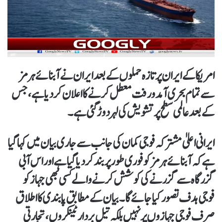
امریکا کے ایران پر تازہ حملوں کے بعد ایران نے آبنائے ہرمز
سے تمام بحری آمد و رفت معطل کرنے کا اعلان کر دیا ہے، جس
کے بعد عالمی سطح پر تشویش کی لہر دوڑ گئی ہے۔
ایرانی اعلیٰ مشترکہ فوجی کمان کی جانب سے جاری بیان میں کہا گیا
ہے کہ آبنائے ہرمز کو فوری طور پر بند کر دیا گیا ہے اور اس آبی
گزرگاہ سے گزرنے کی کوشش کرنے والے کسی بھی جہاز کو
فوجی ہدف تصور کیا جائے گا۔ بیان کے مطابق پابندی کا اطلاق
صرف فوجی جہازوں پر نہیں بلکہ تیل بردار ٹینکروں، تجارتی