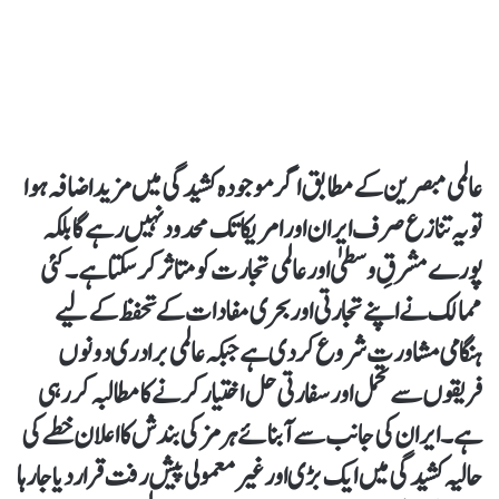
عالمی مبصرین کے مطابق اگر موجودہ کشیدگی میں مزید اضافہ ہوا
تو یہ تنازع صرف ایران اور امریکا تک محدود نہیں رہے گا بلکہ
پورے مشرقِ وسطیٰ اور عالمی تجارت کو متاثر کر سکتا ہے۔ کئی
ممالک نے اپنے تجارتی اور بحری مفادات کے تحفظ کے لیے
ہنگامی مشاورت شروع کر دی ہے جبکہ عالمی برادری دونوں
فریقوں سے تحمل اور سفارتی حل اختیار کرنے کا مطالبہ کر رہی
ہے۔ایران کی جانب سے آبنائے ہرمز کی بندش کا اعلان خطے کی
حالیہ کشیدگی میں ایک بڑی اور غیر معمولی پیش رفت قرار دیا جا رہا