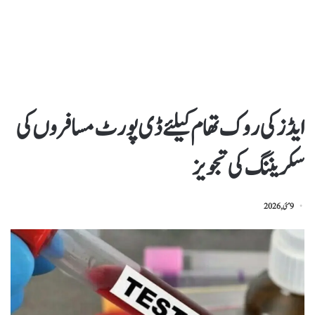
ایڈزکی روک تھام کیلئےڈی پورٹ مسافروں کی
سکریننگ کی تجویز
9 مئی, 2026