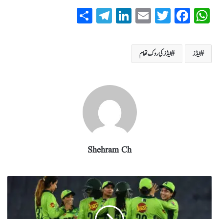
S
T
Li
E
T
Fa
W
ha
el
nk
m
wi
ce
ha
re
eg
ed
ail
tte
bo
ts
ایڈز
ایڈزکی روک تھام
ra
In
r
ok
A
m
pp
Shehram Ch