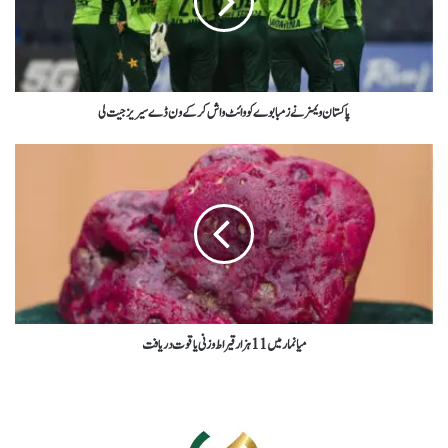
پاکستان ویمز نےزمبابوے کو وائٹ واش کر کے ون ڈےسیریزجیت لی
میانمار میں 11 ہزار قیراط وزنی یاقوت دریافت