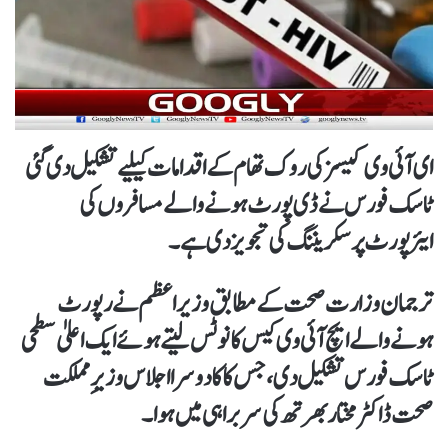
ای آئی وی کیسز کی روک تھام کے اقدامات کیلیے تشکیل دی گئی
ٹاسک فورس نے ڈی پورٹ ہونے والے مسافروں کی
ایئرپورٹ پر سکریننگ کی تجویز دی ہے۔
ترجمان وزارت صحت کے مطابق وزیراعظم نے رپورٹ
ہونے والے ایچ آئی وی کیس کا نوٹس لیتے ہوئے ایک اعلیٰ سطحی
ٹاسک فورس تشکیل دی، جس کا کا دوسرا اجلاس وزیرِ مملکت
صحت ڈاکٹر مختار بھرتھ کی سربراہی میں ہوا۔