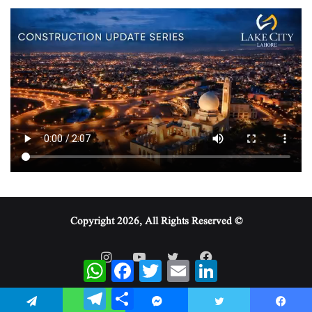
© Copyright 2026, All Rights Reserved
WhatsApp
Facebook
Twitter
Email
LinkedIn
Telegram
Share