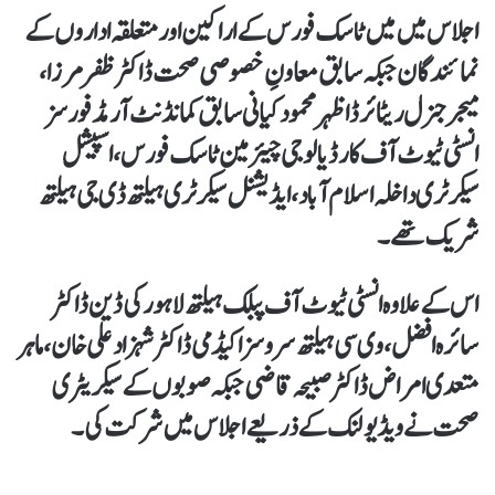
اجلاس میں میں ٹاسک فورس کے اراکین اور متعلقہ اداروں کے
نمائندگان جبکہ سابق معاونِ خصوصی صحت ڈاکٹر ظفر مرزا،
میجر جنرل ریٹائرڈ اظہر محمود کیانی سابق کمانڈنٹ آرمڈ فورسز
انسٹی ٹیوٹ آف کارڈیالوجی چیئر مین ٹاسک فورس، اسپیشل
سیکرٹری داخلہ اسلام آباد، ایڈیشنل سیکرٹری ہیلتھ ڈی جی ہیلتھ
شریک تھے۔
اس کے علاوہ انسٹی ٹیوٹ آف پبلک ہیلتھ لاہور کی ڈین ڈاکٹر
سائرہ افضل، وی سی ہیلتھ سروسز اکیڈمی ڈاکٹر شہزاد علی خان، ماہر
متعدی امراض ڈاکٹر صبیحہ قاضی جبکہ صوبوں کے سیکریٹری
صحت نے ویڈیو لنک کے ذریعے اجلاس میں شرکت کی۔