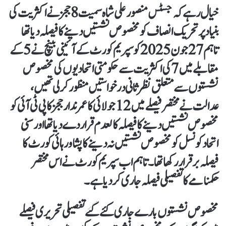
خیال رہے کہ جسٹس منصور علی شاہ سمیت 8 ججز نے اکثریت کی
بنیاد پر تحریک انصاف کو مخصوص نشستیں دینے کا فیصلہ دیا تھا
تاہم 27 جون 2025 کو سپریم کورٹ کے آئینی بینچ نے 5 کے
مقابلے میں 7 کی اکثریت سے حکومتی اتحادیوں کی مخصوص
نشستوں سے متعلق نظرثانی درخواستیں منظور کرلی تھیں،
عدالت نے مختصر فیصلے میں 12 جولائی کا عمرندار ججز کا پی ٹی آئی کو
مخصوص نشستیں دینے کا فیصلہ کالعدم قرار دے دیا تھا اور سنی
اتحاد کونسل کو مخصوص نشستیں نہ دینے کا پشاور ہائی کورٹ کا
فیصلہ برقرار رکھا تھا۔ تاہم اب سپریم کورٹ نے اس مختصر
حکمنامے کا تفصیلی فیصلہ جاری کر دیا ہے۔
مخصوص نشستوں بارے جاری کئے گئے تفصیلی تحریری فیصلے