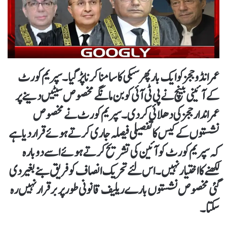
عمرانڈو ججز کو ایک بار پھر سبکی کا سامنا کرنا پڑ گیا۔ سپریم کورٹ
کے آئینی بینچ نے پی ٹی آئی کو بن مانگے مخصوص سیٹیں دینے پر
عمراندار ججز کی دھلائی کر دی۔ سپریم کورٹ نے مخصوص
نشستوں کے کیس کا تفصیلی فیصلہ جاری کرتے ہوئے قرار دیا ہے
کہ سپریم کورٹ کو آئین کی تشریح کرتے ہوئے اسے دوبارہ
لکھنے کا اختیار نہیں۔ اس لئے تحریک انصاف کو فریق بنے بغیر دی
گئی مخصوص نشستوں بارے ریلیف قانونی طور پر برقرار نہیں رہ
سکتا۔