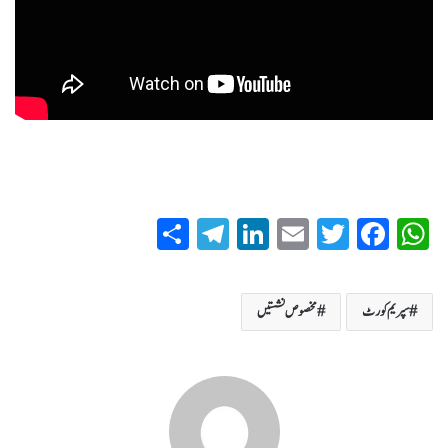
S
T
Li
E
T
Fa
W
ha
el
nk
m
wi
ce
ha
re
eg
ed
ail
tte
bo
ts
سپریم کورٹ
مخصوص نشستیں
ra
In
r
ok
A
m
pp