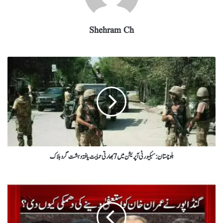
Shehram Ch
بلوچستان : سیکیورٹی آپریشن میں 7 بھارتی حمایت یافتہ دہشت گرد ہلاک