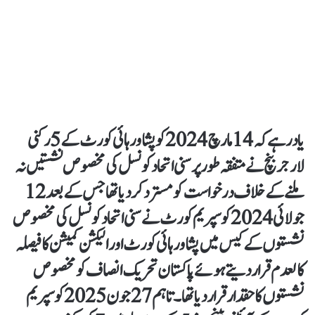
یاد رہے کہ 14 مارچ 2024 کو پشاور ہائی کورٹ کے 5 رکنی
لارجر بنچ نے متفقہ طور پر سنی اتحاد کونسل کی مخصوص نشستیں نہ
ملنے کے خلاف درخواست کو مسترد کر دیا تھا جس کے بعد 12
جولائی 2024 کو سپریم کورٹ نے سنی اتحاد کونسل کی مخصوص
نشستوں کے کیس میں پشاور ہائی کورٹ اور الیکشن کمیشن کا فیصلہ
کالعدم قرار دیتے ہوئے پاکستان تحریک انصاف کو مخصوص
نشستوں کا حقدار قرار دیا تھا۔ تاہم 27 جون 2025 کو سپریم