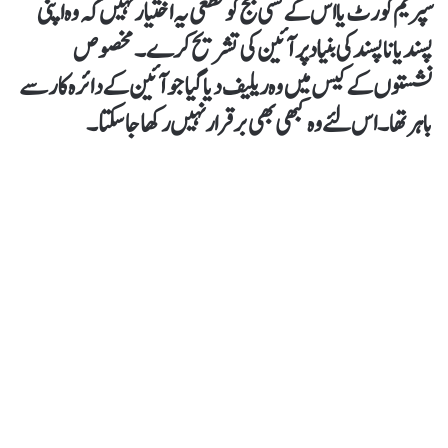
سپریم کورٹ یا اس کے کسی جج کو قطعی یہ اختیار نہیں کہ وہ اپنی
پسند یا ناپسند کی بنیاد پر آئین کی تشریح کرے۔ مخصوص
نشستوں کے کیس میں وہ ریلیف دیا گیا جو آئین کے دائرہ کار سے
باہر تھا۔ اس لئے وہ کبھی بھی برقرار نہیں رکھا جا سکتا۔