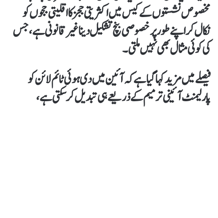
مخصوص نشستوں کے کیس میں اکثریتی ججز کا اقلیتی ججوں کو
نکال کر اپنے طور پر خصوصی بنچ تشکیل دینا غیر قانونی ہے، جس
کی کوئی مثال بھی نہیں ملتی۔
فیصلے میں مزید کہا گیا ہے کہ آئین میں دی ہوئی ٹائم لائن کو
پارلیمنٹ آئینی ترمیم کے ذریعے ہی تبدیل کر سکتی ہے،