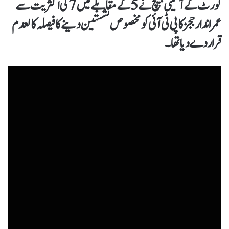
کورٹ کے آئینی بینچ نے 5 کے مقابلے میں 7 کی اکثریت سے
عمراندار ججز کا پی ٹی آئی کو مخصوص نشستین دینے کا فیصلہ کالعدم
قرار دے دیا تھا۔