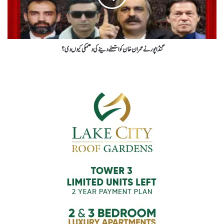
گنڈاپور نے عمران خان کو استعفے دینے کی دھمکی کیوں دی؟