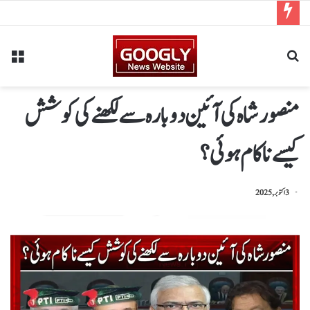
منصور شاہ کی آئین دوبارہ سے لکھنے کی کوشش
کیسے ناکام ہوئی؟
3 اکتوبر, 2025