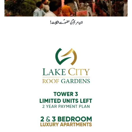
ابن مریم ؑکی حضورؐ سے شکایت!