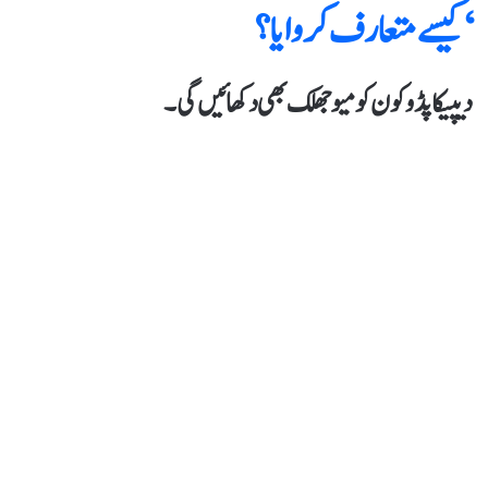
‘کیسے متعارف کروایا؟
دیپیکا پڈوکون کومیو جھلک بھی دکھائیں گی۔