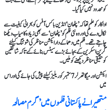
سینما اسکرین پر بڑا ایکشن دکھانے کیلئے پرعزم تھے اسی لئے بجٹ
کو محدود نہیں کیا گیا۔
اداکار کو علم تھا کہ ’پٹھان‘ انڈین باکس آفس کو بحرانی کیفیت سے
نکال دے گی اور وہ نئی فلم کو ’پٹھان‘ سے بھی زیادہ کامیاب دیکھنا
چاہتے تھے۔فلم میں دھماکے دار ایکشن مناظر کی شوٹنگ کیلئے
گرین اسکرین کے بجائے بڑے سیٹس بنائے گئے تاکہ شائقین
کو حقیقی مناظر دیکھنے کو ملیں۔
ایکشن اور میگا تھرلر 7 ستمبر کو ریلیز کیلئے پیش کی جائے گی اور اس
میں
متھیرا نے پاکستانی فلموں میں ’ گرم مصالحہ