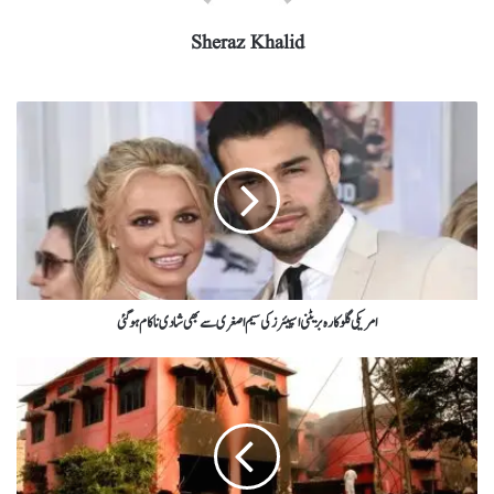
Sheraz Khalid
امریکی گلوکارہ بریٹنی اسپیئرز کی سیم اصغری سے بھی شادی ناکام ہوگئی