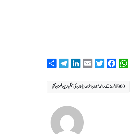
S
T
Li
E
T
Fa
W
ha
el
nk
m
wi
ce
ha
re
eg
ed
ail
tte
bo
ts
300 کروڑ کے ساتھ ’جوان‘ شاہ رخ خان کی مہنگی ترین فلم بن گئی
ra
In
r
ok
A
m
pp