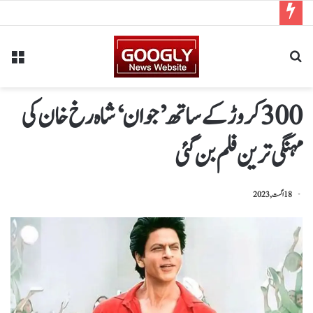
300 کروڑ کے ساتھ ’جوان‘ شاہ رخ خان کی
مہنگی ترین فلم بن گئی
18 اگست, 2023