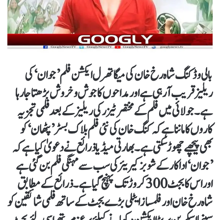
بالی وڈ کنگ شاہ رخ خان کی میگا تھرل ایکشن فلم ’جوان‘ کی
ریلیز قریب آرہی ہے اور مداحوں کا جوش و خروش بڑھتا جارہا
ہے۔ جولائی میں فلم کے مختصر ٹیزر کی ریلیز کے بعد فلمی تجزیہ
کاروں کا ماننا ہے کہ کنگ خان کی نئی فلم بلاک بسٹر ’پٹھان‘ کو
بھی پیچھے چھوڑ سکتی ہے۔بھارتی میڈیا ذرائع نے دعویٰ کیا ہے کہ
’جوان‘ اداکار کے شوبز کیریئر کی سب سے مہنگی فلم بن گئی ہے
اور اس کا بجٹ 300 کروڑ تک پہنچ گیا ہے۔ذرائع کے مطابق
شاہ رخ خان اور فلمساز ایٹلی بڑے بجٹ کے ساتھ فلمی شائقین کو