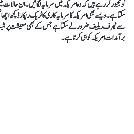
کو مجبور کر رہے ہیں کہ وہ امریکہ میں سرمایہ لگائیں۔ ان حالات میں
سکتا ہے۔ ویسے بھی امریکہ کا سرمایہ کاری کا ٹریک ریکارڈ کچھ اچھا
سے ٹیرف ریلیف ضرور لے سکتا ہے جس کے بھی معیشت پر مثبت
برآمدات امریکہ کو ہی کرتا ہے۔