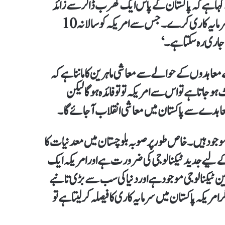
ہا ہے کہ پاکستان کے پاس ایک کھرب ڈالر سے زائد
کے معدنی ذخائر موجود ہیں۔ امریکہ کو چاہیے کہ وہ پاکستان میں سرمایہ کاری کرے۔ جس سے امریکہ کو سالانہ 10
 معاہدوں کے حوالے سے معاشی ماہرین کا ماننا ہے کہ
و جاتا ہے تو اس سے امریکہ تو تو فائدہ ہو گا لیکن
اہدے سے پاکستان میں معاشی انقلاب آ جائے گا۔
جود ہیں۔ خاص طور پر صوبہ بلوچستان میں معدنیات کا
ے لیے جدید ٹیکنالوجی کی ضرورت ہے اور امریکہ ایک
 ٹیکنالوجی موجود ہے اور دنیا کی سب سے بڑی تانبے
مریکہ پاکستان میں سرمایہ کاری کا فیصلہ کر لیتا ہے تو