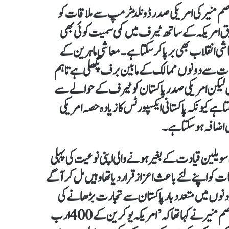
صم منیر کی امریکی صدر ڈونلڈ ٹرمپ سے ملاقات کو
مطابق امریکہ کے ساتھ ٹیرف میں کمی سمیت کوئی بھی
شی انقلاب بھی برپا کر سکتا ہے۔ معاشی ماہرین کے
اقات سے دونوں ممالک کے مابین برف پگھلی ہے تاہم
یں لیکن امریکی صدر پاکستان کو ٹیرف کے حوالے سے
ے کیونکہ پاکستانی ایکسپورٹس کا زیادہ حصہ امریکی
 اضافہ ہو سکتا ہے۔
براہ کی سویلین قیادت کے بغیر ہونے والی اپنی نوعیت کی پہلی
و اپنے لئے باعث اعزاز قرار دیا تھا وہیں مل کر آگے
یہ دنوں میں متعدد بار پاکستان سے تجارت بڑھانے کی
بھی بات کر چکے ہیں۔ دوسری جانب کچھ روز قبل فیلڈ مارشل عاصم منیر نے کہا تھا کہ ’امریکہ یوکرین کے 400 ارب