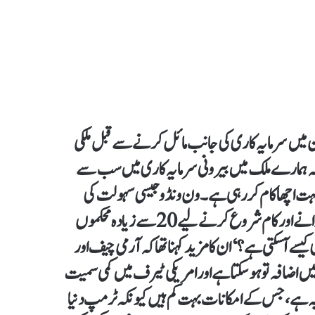
ن میں سرمایہ کاری کی جانب مائل کرنے سے قبل ملکی
ہے کہ ہمارے ملک میں بیرونی سرمایہ کاری میں سب سے
بہت اچھا کام کر رہی ہے۔ ون ونڈو جیسی سہولت کی
دعویدار بھی ہے لیکن سچ یہ ہے کہ کسی سرمایہ کار کو ایک کمپنی کھلوانے اور کام شروع کرنے لیے 20 سے زیادہ محکموں
یسے آ سکتی ہے؟‘ان کا مزید کہنا تھا کہ آرمی چیف اور
اضافہ تو ہو سکتا ہے اور امریکی ٹیرف میں کمی سمیت
بہ ہے، جس کے امکانات بہت کم ہیں کیونکہ ٹرمپ دنیا