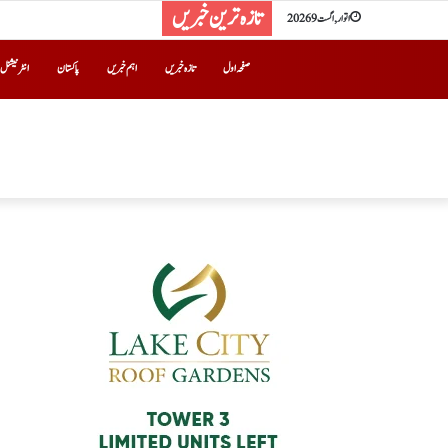
تازہ ترین خبریں
اتوار, اگست 9 2026
صفحہ اول
تازہ خبریں
اہم خبریں
پاکستان
انٹرنیشنل