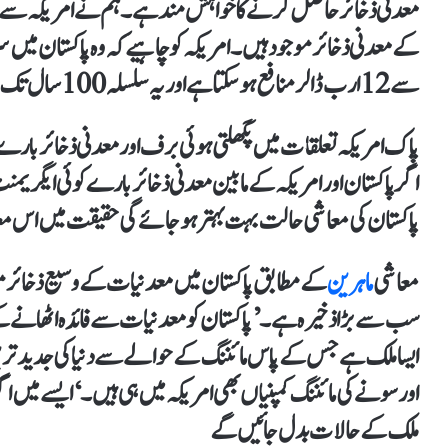
معدنی ذخائر حاصل کرنے کا خواہش مند ہے۔ ہم نے امریکہ سے ک
سے 12 ارب ڈالر منافع ہو سکتا ہے اور یہ سلسلہ 100 سال تک جاری رہ سکتا ہے۔‘
پاک امریکہ تعلقات میں پگھلتی ہوئی برف اور معدنی ذخائر بارے
اگر پاکستان اور امریکہ کے مابین معدنی ذخائر بارے کوئی ایگریمنٹ ہ
پاکستان کی معاشی حالت بہت بہتر ہوجائے گی حقیقت میں اس مع
معاشی
ماہرین
کے مطابق پاکستان میں معدنیات کے وسیع ذخائر مو
سب سے بڑا ذخیرہ ہے۔ ’پاکستان کو معدنیات سے فائدہ اٹھانے ک
ایسا ملک ہے جس کے پاس مائننگ کے حوالے سے دنیا کی جدید ترین
اور سونے کی مائننگ کمپنیاں بھی امریکہ میں ہی ہیں۔‘ ایسے میں اگر ا
ملک کے حالات بدل جائیں گے