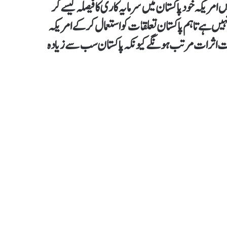
 امریکہ خود پاکستان میں سرمایہ کاری کا فیصلہ کیسے کر
 نہیں ہے تاہم پاکستان تعلقات کو استعمال کر کے امریکہ
 اثرات مرتب ہونگے کیونکہ پاکستان سب سے زیادہ