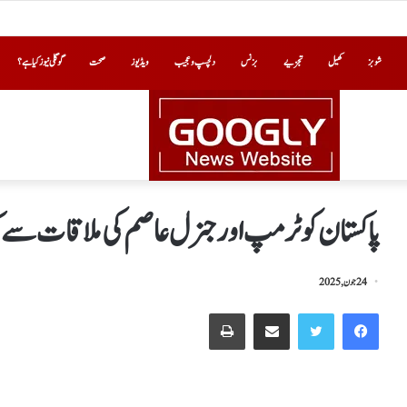
شوبز
کھیل
تجزیے
بزنس
دلچسپ و عجیب
ویڈیوز
صحت
گوگلی نیوز کیا ہے؟
پاکستان کو ٹرمپ اور جنرل عاصم کی ملاقات سے 
24 جون, 2025