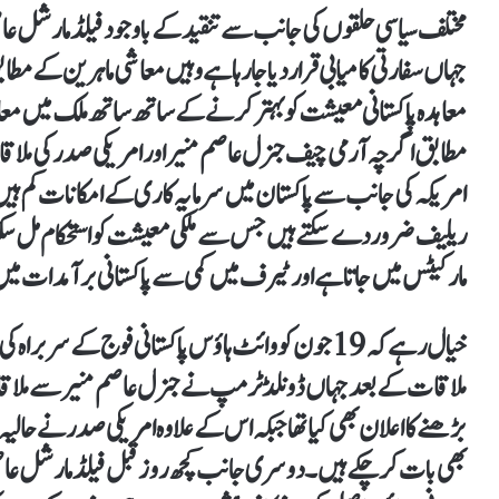
مختلف سیاسی حلقوں کی جانب سے تنقید کے باوجود فیلڈ مارشل عا
جہاں سفارتی کامیابی قرار دیا جا رہا ہے وہیں معاشی ماہرین کے 
معاہدہ پاکستانی معیشت کو بہتر کرنے کے ساتھ ساتھ ملک میں معا
مطابق اگرچہ آرمی چیف جنرل عاصم منیر اور امریکی صدر کی مل
امریکہ کی جانب سے پاکستان میں سرمایہ کاری کے امکانات کم ہ
ریلیف ضرور دے سکتے ہیں جس سے ملکی معیشت کو استحکام مل سکتا ہ
مارکیٹس میں جاتا ہے اور ٹیرف میں کمی سے پاکستانی برآمدات میں
خیال رہے کہ 19 جون کو وائٹ ہاؤس پاکستانی فوج کے سر
ملاقات کے بعد جہاں ڈونلڈ ٹرمپ نے جنرل عاصم منیر سے ملاقات ک
بڑھنے کا اعلان بھی کیا تھا جبکہ اس کے علاوہ امریکی صدر نے حال