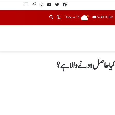
℃
35
YOUTUBE
Lahore
کیا حاصل ہونے والا ہے؟