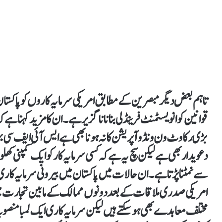
تاہم بعض دیگر مبصرین کے مطابق امریکی سرمایہ کاروں کو پاکستا
قوانین کو انویسٹمنٹ فرینڈلی بنانا ناگزیر ہے۔ ان کا مزید کہنا 
بڑی رکاوٹ ون ونڈو آپریشن کا نہ ہونا بھی ہے ایس آئی ایف سی 
سے نمٹنا پڑتا ہے۔ ان حالات میں پاکستان میں بیرونی سرمایہ کاری ک
امریکی صدر ی ملاقات کے بعد دونوں ممالک کے مابین تجارت میں 
مختلف معاہدے بھی ہو سکتے ہیں لیکن سرمایہ کاری ایک لمبا منصو