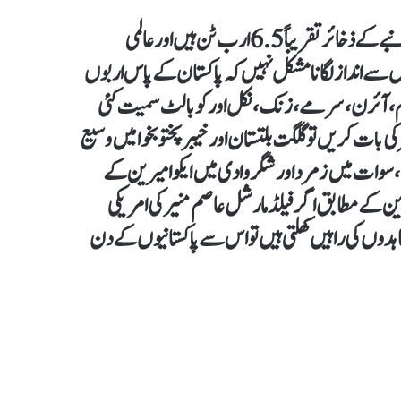
ماہرین کا مزید کہنا ہے کہ انہوں نے کہا کہ ’پاکستان میں تانبے کے ذخائر تقریباً 6.5 ارب ٹن ہیں اور عالمی
قیمت تقریباً 13 ہزار ڈالر ہے۔ جس سے انداز لگانا مشکل نہیں کہ پاکستان کے پاس اربوں
ھیم، آئرن،سرمے، زنک، نکل اور کوبالٹ سمیت کئی
بات کریں تو گلگت بلتستان اور خیبرپختوبخوا میں وسیع
، سوات میں زمرد اور شگر وادی میں ایکوا میرین کے
ین کے مطابق اگر فیلڈ مارشل عاصم منیر کی امریکی
دوں کی راہیں کھلتی ہیں تو اس سے پاکستانیوں کے دن