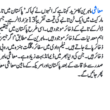
معاشی
مارکیٹ میں ایک ٹن تانبے کی 
ڈالر کے تانبے کے ذخائر موجود ہیں۔ اسی طرح پاکستان میں لیت
اہم معدنیات کے ذخائر موجود ہیں۔ ماہرین کے مطابق’اگر جیمز کی 
ذخائر پائے جاتے ہیں۔ نیلم وادی میں سفائر، گلگت ہنزہ میں روبی
ذخائر ہیں۔جن کی دنیا بھر میں ڈیمانڈ بہت زیادہ ہے۔ معاشی ماہر
صدر سے ملاقات کے بعد پاکستان اور امریکہ کے مابین معاشی معاہ
پھر جائیں گے۔