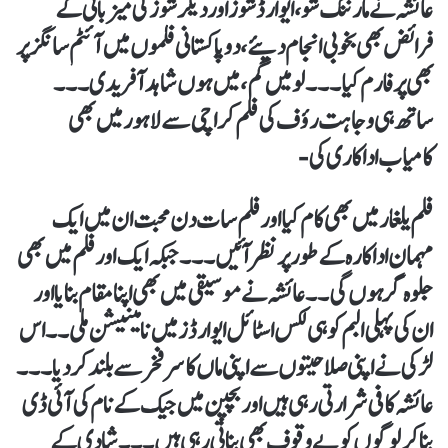
عائشہ نے مارننگ شو، ایوارڈ شوز اور دیگر شوز کی میزبانی کے
فرائض بھی بخوبی انجام دیئے ،دو پاکستانی فلموں میں آئٹم سانگز پر
بھی پرفارم کیا۔۔۔لو میں گم، میں ہوں شاہد آفریدی۔۔۔
ساتھ ہی وجاہت رؤف کی فلم کراچی سے لاہور میں بھی
کامیاب اداکاری کی-
فلم یلغار میں بھی کام کیا اور فلم سات دن محبت ان میں ایک
مہمان اداکارہ کے طور پر نظر آئیں۔۔۔جبکہ ایک اور فلم میں بھی
جلوہ گر ہوں گی۔۔ عائشہ نے موسیقی میں بھی اپنا مقام بنایا اور
ان کی پہلی البم کو ہی لکس اسٹائل ایوارڈز میں نامینیشن ملی۔۔اس
لڑکی نے اپنی صلاحیتوں سے اپنی ماں کا سر فخر سے بلند کردیا۔۔۔
عائشہ کافی شرارتی رہی ہیں اور بچپن میں جیک کے نام کی آئی ڈی
بنا کر لوگوں کو بے وقوف بھی بناتی رہی ہیں۔۔۔شادی کے