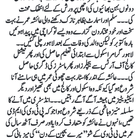
دونوں بہن بھائیوں کی اچھی پرورش کے لئے انتھک محنت
کی۔۔۔ سلم اور اسمارٹ بظاہر نازک دکھنے والی عائشہ عمر نے بہت
سخت اور خود مختار دن گزارے وہ ویسے تو کراچی میں پیدا ہوئیں
بارہ اکتوبر کو لیکن والد کی وفات کے بعد لاہور چلی گئیں۔۔
لاہور گرامر اسکول سے ابتدائی تعلیم حاصل کی اور پھر نیشنل
کالج آف آرٹس سے بیچلرز اور پھر ماسٹرز کی ڈگری حاصل
کی۔۔۔ عائشہ کے اندر کا اسٹار بہت چھوٹی عمر میں ہی سامنے آنا
شروع ہوگیا کیونکہ وہ اسکول اور کالج میں بھی تھیٹر اور دیگر
ایکٹیویٹیز میں ہمیشہ آگے آگے رہتیں۔۔۔انڈسٹری میں آنے کا
سلسلہ منیزہ ہاشمی کے ذریعے شروع ہوا جو کہ پی ٹی وی کی ایم ڈی
تھیں ، انہوں نے عائشہ کو متعارف کروایا اور صرف آٹھ سال کی
عمر میں پی ٹی وی کے شو ’’میرے بچپن کے دن ‘‘کی میزبانی ک