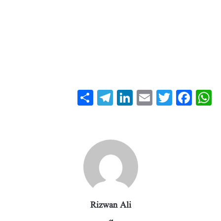
S
T
Li
E
T
Fa
W
ha
el
nk
m
wi
ce
ha
re
eg
ed
ail
tte
bo
ts
ra
In
r
ok
A
m
pp
Rizwan Ali