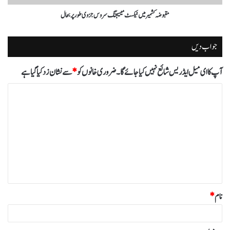
مقبوضہ کشمیر میں ٹیکسٹ میسیجنگ سروس جزوی طور پر بحال
جواب دیں
آپ کا ای میل ایڈریس شائع نہیں کیا جائے گا۔
ضروری خانوں کو
*
سے نشان زد کیا گیا ہے
ت
ب
ص
ر
ہ
*
نام
*