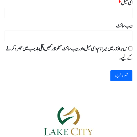
ای میل
*
ویب‌ سائٹ
اس براؤزر میں میرا نام، ای میل، اور ویب سائٹ محفوظ رکھیں اگلی بار جب میں تبصرہ کرنے
کےلیے۔