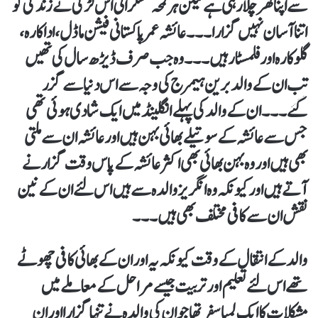
سے اپنا گھر چلا رہی ہےلیکن ہر لمحہ مسکراتی اس لڑکی نے زندگی کو
اتنا آسان نہیں گزارا۔۔۔ عائشہ عمر پاکستانی فیشن ماڈل، اداکارہ،
گلوکارہ اور فلمسٹار ہیں۔۔۔وہ جب صرف ڈیڑھ سال کی تھیں
تب ان کے والد برین ہیمرج کی وجہ سے اس دنیا سے گزر
گئے۔۔۔ان کے والد کی پہلے انگلینڈ میں ایک شادی ہوئی تھی
جس سے عائشہ کے سوتیلے بھائی بہن ہیں اور عائشہ ان سے ملتی
بھی ہیں اور وہ بہن بھائی بھی اکثر عائشہ کے پاس وقت گزارنے
آتے ہیں اور کیونکہ وہ انگریز والدہ سے ہیں اس لئے ان کے نین
نقش ان سے کافی مختلف بھی ہیں۔۔۔
والد کے انتقال کے وقت کیونکہ یہ اور ان کے بھائی کافی چھوٹے
تھے اس لئے تعلیم اور تربیت جیسے مراحل کے معاملے میں
مشکلات کا ایک لمبا سفر تھا جو ان کی والدہ نے تنہا گزارا اور ان