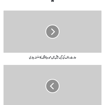
حارث رؤف کی بگ بیش میں عمدہ باؤلنگ کا سلسلہ جاری