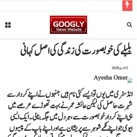
بلبلے کی خوبصورت کی زندگی کی اصل کہانی
2 جنوری, 2020
انڈسٹری میں یوں تو ایسے کئی نام ہیں جنہوں نے اپنے کردار سے
شہرت حاصل کی لیکن عائشہ عمر نے بہت تھوڑے عرصے میں
ہی اپنے کردار خوبصورت سے ، ہر دل میں جگہ بنا لی۔ایک ایسی
بیوی جو اپنے نکمے شوہر سے پریشان ہے اور اپنے باپ کے پیسوں