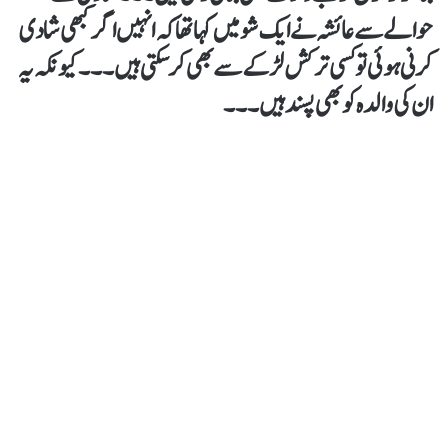
حوالے سے عائشہ نے ایک شو میں کہا تھا کہ انہیں اگر کبھی شادی
کرنی ہوئی تو کسی ترکش لڑکے سے بھی کر سکتی ہیں۔۔۔کیونکہ یہ
ان کی والدہ کو بھی پسند ہیں۔۔۔