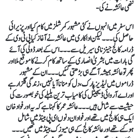
ننھی عائشہ نے کی-
اس سفر میں انہوں نے کئی مشہور کمرشلز میں کام کیا اور پزیرائی
حاصل کی۔۔۔لیکن اداکاری میں عائشہ نے آغاز کیا پی ٹی وی کے
ڈرامہ کالج جینز نامی سیریل سے ۔۔۔اس کے بعد ڈولی کی آئے
گی بارات میں بشریٰ انصاری کے ساتھ کام کرنے کا موقع ملا اور
پھر تو عائشہ ہمیشہ آگے ہی بڑھتی گئیں۔۔۔ان کے مشہور
ڈراموں میں لیڈیز پارک، دل کو منانا آیا نہیں، زندگی گلزار ہے
اور اے آر وائی ڈیجیٹل کی کامیاب ترین بلبلے کی خوبصورت کی
حیثیت سے شامل ہیں۔۔۔ عائشہ عمر کا کہنا ہے کہ یہ اور فواد خان
ایک ہی کالج میں تھے اور فواد ان دنوں ای پی بینڈ میں شامل
ہوگئے تھے اور عائشہ کالج کے ہی میوزک بینڈ میں تھیں۔۔۔