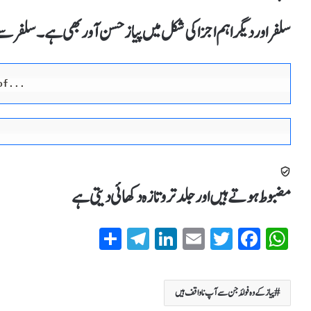
سلفر اور دیگر اہم اجزا کی شکل میں پیاز حسن آور بھی ہے۔ سلفرس
of
.
.
.
مضبوط ہوتے ہیں اور جلد تروتازہ دکھائی دیتی ہے
S
T
Li
E
T
Fa
W
ha
el
nk
m
wi
ce
ha
re
eg
ed
ail
tte
bo
ts
پیاز کے وہ فوائد جن سے آپ ناواقف ہیں
ra
In
r
ok
A