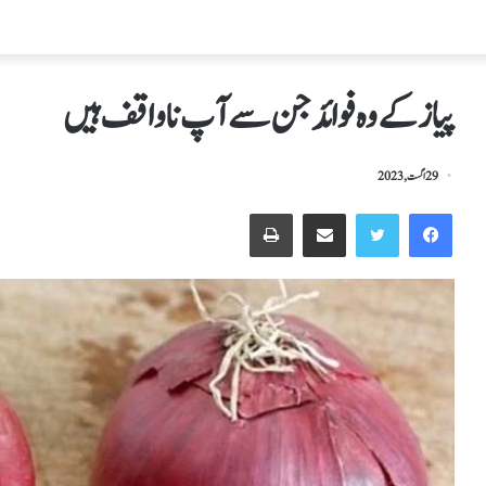
پیاز کے وہ فوائد جن سے آپ ناواقف ہیں
29 اگست, 2023