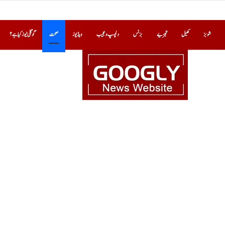
شوبز
کھیل
تجزیے
بزنس
دلچسپ و عجیب
ویڈیوز
صحت
گوگلی نیوز کیا ہے؟