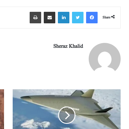
m
pp
Share
Sheraz Khalid