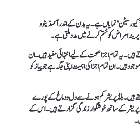
کیورسیٹن‘ نمایاں ہے۔ یہ بدن کے اندر آکسڈیٹوو
رینہ امراض کو ختم کرنے میں مدد ملتی ہے۔
 ہیں۔ یہ تمام اجزا صحت کے لیے انتہائی مفید ہیں۔ ان
ی مقدار میں موجود ہیں۔ ان تمام اجزا کی اہمیت اپنی جگہ ہے جو پیاز کو
کھتے ہیں۔ بلڈ پریشر کم ہونے سے دل ودماغ کے پورے
 پریشر کے ساتھ خوشگوار زندگی گزارتے ہیں۔ اس کے
ں۔