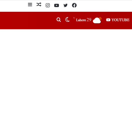
℃
29
YOUTUBE
Lahore