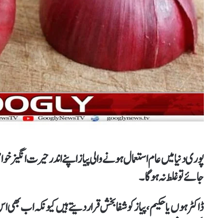
پوری دنیا میں عام استعمال ہونے والی پیاز اپنے اندر حیرت انگیز خو
جائے تو غلط نہ ہوگا۔
ڈاکٹرہوں یا حکیم، پیاز کو شفا بخش قرار دیتے ہیں کیونکہ اب بھی 