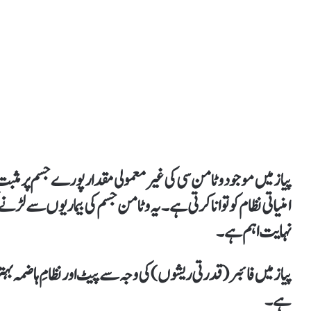
پیاز میں موجود وٹامن سی کی غیرمعمولی مقدار پورے جسم پر مث
امنیاتی نظام کو توانا کرتی ہے۔ یہ وٹامن جسم کی بیماریوں سے لڑنے 
نہایت اہم ہے۔
پیاز میں فائبر(قدرتی ریشوں) کی وجہ سے پیٹ اور نظامِ ہاضمہ بہ
ہے۔