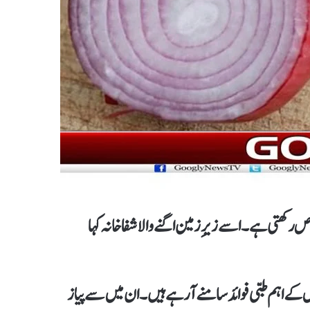
اص رکھتی ہے۔ اسے زیرِ زمین اگنے والا شفا خانہ کہا
اس کے اہم طبی فوائد سامنے آرہے ہیں۔ ان میں سے پیاز