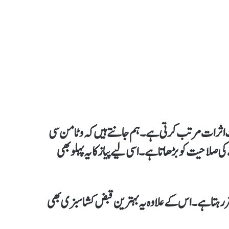
بت اثرات مرتب کرتی ہے۔ ہم جانتے ہیں کہ وٹامن سی
کی صلاحیت کو بڑھاتا ہے۔ اسی لیے پیاز کا یہ پہلو بھی
تر رہتا ہے۔ اس کے علاوہ یہ بہترین قبض کشا سبزی بھی