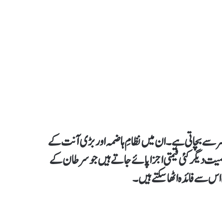
سر سے بچاتی ہے۔ ان میں نظامِ ہاضمہ اور بڑی آنت کے
میت دیگر کئی قیمتی اجزا پائے جاتے ہیں جو سرطان کے
س سے فائدہ اٹھاسکتے ہیں۔