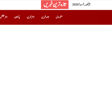
تازہ ترین خبریں
جمعہ, اگست 7 2026
صفحہ اول
تازہ خبریں
اہم خبریں
پاکستان
انٹرنیشنل