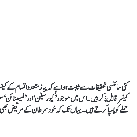
کئی سائنسی تحقیقات سے ثابت ہوا ہے کہ پیاز متعدد اقسام کے کین
کینسر قابلِ ذکر ہیں۔ اس میں موجود ’کیورسیٹن‘ اور ’فیسیٹائن‘ س
حملے کو پسپا کرتے ہیں۔ یہاں تک کہ خود سرطان کے مریض بھی ا