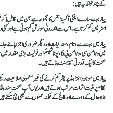
کے چند فوائد یہ ہیں:
پیاز بہت سارے اینٹی آکسیڈنٹس کا مجموعہ ہے جن میں قابلِ ذکر’
اسٹریس کم کرتا ہے۔ اس سے اندرونی سوزش کم ہوتی ہے اور کئی دی
پیاز میں بہت سے وٹام، معدنیات اور دیگر ضروری اجزا پائے جاتے
میں وٹامن سی، وٹامن بی 6، پوٹاشیئم اور فولیٹ بڑ
صحت کا ایک قدرتی سپلیمنٹ بناتے ہیں۔
پیاز میں موجود اجزا بلڈ پریشر کم کرنے کی غیرمعمولی صلاحیت ر
نظام پر مثبت اثرات مرتب ہوتے ہیں اور یوں آپ صحت مند بلڈ
علاوہ دل کے دورے اور فالج کے ممکنہ حملوں سے بھی بچ سکتے ہی